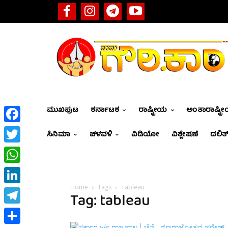
ಮುಖಪುಟ
ಕರ್ನಾಟಕ
ರಾಷ್ಟ್ರೀಯ
ಅಂತಾರಾಷ್ಟ್ರ
Facebook
ಸಿನಿಮಾ
ಚಳವಳಿ
ವಿಡಿಯೋ
ವಿಶ್ಲೇಷಣೆ
ದಲಿತ್
Twitter
WhatsApp
Home
Tags
Tableau
LinkedIn
Tag: tableau
Telegram