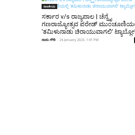
Share
ರಾಜಕೀಯ
ಸರ್ಕಾರ v/s ರಾಜ್ಯಪಾಲ | ಚೆನ್ನೈ
ಗಣರಾಜ್ಯೋತ್ಸವ ಪರೇಡ್‌ ಮುಂಚೂಣಿಯಲ್
‘ತಮಿಳುನಾಡು ಚಿರಾಯುವಾಗಲಿ’ ಟ್ಯಾಬ್ಲೋ
ನಾನು ಗೌರಿ
-
26 January 2023, 1:41 PM