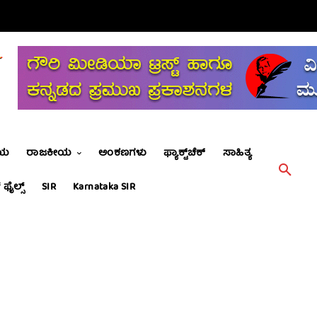
ೀಯ
ರಾಜಕೀಯ
ಅಂಕಣಗಳು
ಫ್ಯಾಕ್ಟ್‌ಚೆಕ್
ಸಾಹಿತ್ಯ
 ಫೈಲ್ಸ್
SIR
Karnataka SIR