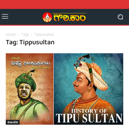
Home
Tags
Tippusultan
Tag: Tippusultan
ಕರ್ನಾಟಕ