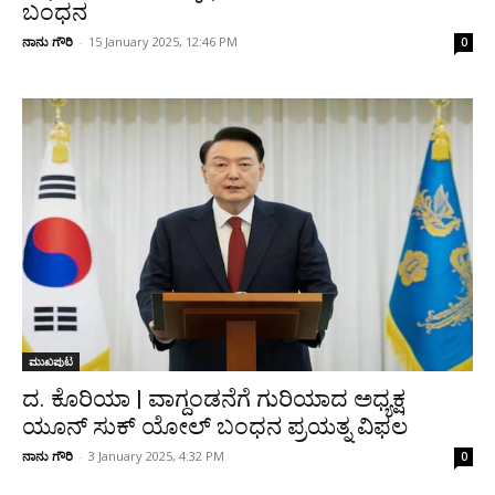
ಬಂಧನ
ನಾನು ಗೌರಿ
-
15 January 2025, 12:46 PM
0
ಮುಖಪುಟ
ದ. ಕೊರಿಯಾ | ವಾಗ್ದಂಡನೆಗೆ ಗುರಿಯಾದ ಅಧ್ಯಕ್ಷ
ಯೂನ್‌ ಸುಕ್ ಯೋಲ್ ಬಂಧನ ಪ್ರಯತ್ನ ವಿಫಲ
ನಾನು ಗೌರಿ
-
3 January 2025, 4:32 PM
0