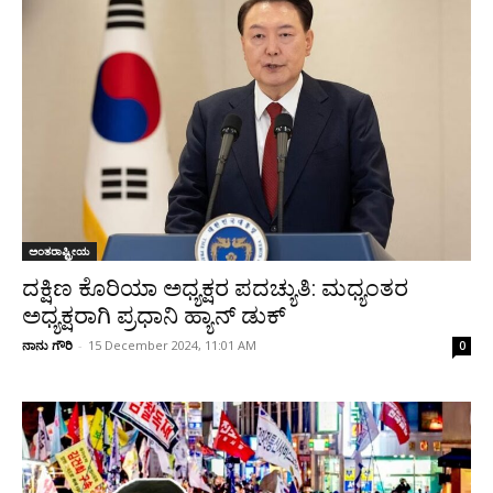
ಅಂತರಾಷ್ಟ್ರೀಯ
ದಕ್ಷಿಣ ಕೊರಿಯಾ ಅಧ್ಯಕ್ಷರ ಪದಚ್ಯುತಿ: ಮಧ್ಯಂತರ
ಅಧ್ಯಕ್ಷರಾಗಿ ಪ್ರಧಾನಿ ಹ್ಯಾನ್ ಡುಕ್
ನಾನು ಗೌರಿ
-
15 December 2024, 11:01 AM
0