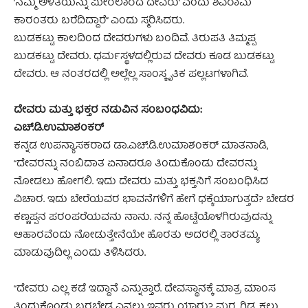
’ನಮ್ಮ ಅಳತೆಯನ್ನು ಮೀರಲಾರದ ದೇವರು’ ಎಂದು ಶಿವರಾಮ
ಕಾರಂತರು ಬರೆದಿದ್ದಾರೆ” ಎಂದು ಸ್ಮರಿಸಿದರು.
ಬುಡಕಟ್ಟು ಕಾಲದಿಂದ ದೇವರುಗಳು ಬಂದಿವೆ. ತಿರುಪತಿ ತಿಮ್ಮಪ್ಪ
ಬುಡಕಟ್ಟು ದೇವರು. ಧರ್ಮಸ್ಥಳದಲ್ಲಿರುವ ದೇವರು ಕೂಡ ಬುಡಕಟ್ಟು
ದೇವರು. ಆ ನಂತರದಲ್ಲಿ ಅಲ್ಲೆಲ್ಲ ಸಾಂಸ್ಕೃತಿಕ ಪಲ್ಲಟಗಳಾಗಿವೆ.
ದೇವರು ಮತ್ತು ಭಕ್ತರ ನಡುವಿನ ಸಂಬಂಧವಿದು:
ಎಚ್.ಡಿ.ಉಮಾಶಂಕರ್
ಕನ್ನಡ ಉಪನ್ಯಾಸಕರಾದ ಡಾ.ಎಚ್.ಡಿ.ಉಮಾಶಂಕರ್ ಮಾತನಾಡಿ,
“ದೇವರನ್ನು ನಂಬಿದಾತ ಏನಾದರೂ ತಿಂದುಕೊಂಡು ದೇವರನ್ನು
ನೋಡಲು ಹೋಗಲಿ. ಇದು ದೇವರು ಮತ್ತು ಭಕ್ತನಿಗೆ ಸಂಬಂಧಿಸಿದ
ವಿಚಾರ. ಇದು ಬೇರೆಯವರ ಭಾವನೆಗಳಿಗೆ ಹೇಗೆ ಧಕ್ಕೆಯಾಗುತ್ತದೆ? ಬೇಡರ
ಕಣ್ಣಪ್ಪನ ಪರಂಪರೆಯವನು ನಾನು. ನನ್ನ ಹೊಟ್ಟೆಯೊಳಗಿರುವುದನ್ನು
ಆಹಾರವೆಂದು ನೋಡುತ್ತೇನೆಯೇ ಹೊರತು ಅದರಲ್ಲಿ ತಾರತಮ್ಯ
ಮಾಡುವುದಿಲ್ಲ ಎಂದು ತಿಳಿಸಿದರು.
“ದೇವರು ಎಲ್ಲ ಕಡೆ ಇದ್ದಾನೆ ಎನ್ನುತ್ತಾರೆ. ದೇವಸ್ಥಾನಕ್ಕೆ ಮಾತ್ರ ಮಾಂಸ
ತಿಂದುಕೊಂಡು ಬರಬೇಡ ಎನ್ನಲು ಇವರು ಯಾರು? ಮರ, ಗಿಡ, ಕಲ್ಲು