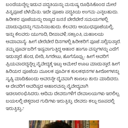
ಬಂಡೆಯನ್ನೆಲ್ಲ ಇಡುವ ಪದ್ಧತಿಯನ್ನು ಮನುಷ್ಯ ರೂಢಿಸಿಕೊಂಡ ಮೇಲೆ
ಪಿತೃಪೂಜೆ ಬೆಳೆಯಿತು. ಇದೇ ಪೂಜಾ ಪದ್ಧತಿಯ ಉಗಮ ಎನ್ನಬಹುದು.
ಹಿರೀಕರ ಪೂಜೆಯನ್ನು ರಾಜ್ಯದ ಜನತೆ ಬೇರೆಬೇರೆ ಸಮಯಗಳಲ್ಲಿ
ಮಾಡುವುದನ್ನು ಗಮನಿಸಬಹುದು. ಕೆಲವರು ಆಯುಧಪೂಜೆಯಲ್ಲಿ,
ಇನ್ನು ಕೆಲವರು ಯುಗಾದಿ, ದೀಪಾವಳಿ, ಸಕ್ರಾಂತಿ, ಮಹಾಲಯ
ಅಮಾವಾಸ್ಯೆ- ಹೀಗೆ ಬೇರೆಬೇರೆ ದಿನಗಳಲ್ಲಿ ಹಿರೀಕರಿಗೆ ಪೂಜೆ ಸಲ್ಲಿಸುತ್ತಾರೆ.
ತಮ್ಮ ಪೂರ್ವಜರಿಗೆ ಇಷ್ಟವಾಗುತ್ತಿದ್ದ ಆಹಾರ ಹಾಗೂ ವಸ್ತುಗಳನ್ನು ಎಡೆಗೆ
ಇಡುತ್ತಾರೆ. ಹೆಂಡ, ಬೀಡಿ, ಸಿಗರೇಟು, ಹೊಗೆಸೊಪ್ಪು- ಹೀಗೆ ಅವರಿಗೆ
ಪ್ರಿಯವಾದದ್ದನ್ನೆಲ್ಲ ನೈವೇದ್ಯಕ್ಕೆ ಇಟ್ಟು ಆಮೇಲೆ ಊಟ ಮಾಡುತ್ತಾರೆ. ಹೀಗೆ
ಹಿರಿಯರ ಪೂಜೆಯ ಮೂಲಕ ಪೂರ್ವಿಕ ಕುಲಕಥನಗಳ ಹೀರೋಗಳನ್ನು
ಸೃಷ್ಟಿ ಮಾಡಿಕೊಂಡು ಅವರನ್ನೇ ದೈವವಾಗಿ ಕಾಣಲು ಶುರು ಮಾಡಿದರು.
ಆ ದೇವರಿಗೆ ಅವರಿಷ್ಟದ ಆಹಾರವನ್ನು ನೈವೇದ್ಯವಾಗಿ
ಇಡಲಾರಂಭಿಸಿದರು. ಆದಿಮ ದೇವರುಗಳಿಗೆ ದೇವಾಲಯಗಳು ಇರಲಿಲ್ಲ.
ಬಯಲಲ್ಲಿ ಚಿಕ್ಕದಾದ ಗುಡಿಗಳು ಇರುತ್ತಿತ್ತು. ದೇವರು ಕಲ್ಲು ರೂಪದಲ್ಲಿ
ಇರುತ್ತಿತ್ತು…”