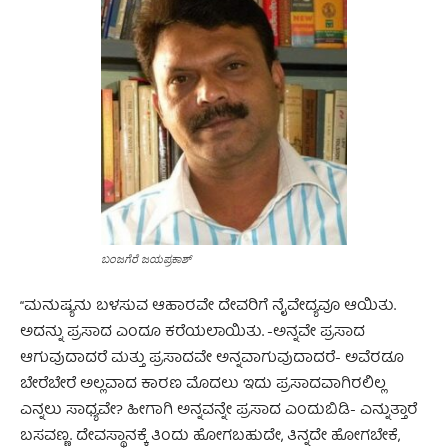
ಬಂಜಗೆರೆ ಜಯಪ್ರಕಾಶ್
“ಮನುಷ್ಯನು ಬಳಸುವ ಆಹಾರವೇ ದೇವರಿಗೆ ನೈವೇದ್ಯವೂ ಆಯಿತು.
ಅದನ್ನು ಪ್ರಸಾದ ಎಂದೂ ಕರೆಯಲಾಯಿತು. -ಅನ್ನವೇ ಪ್ರಸಾದ
ಆಗುವುದಾದರೆ ಮತ್ತು ಪ್ರಸಾದವೇ ಅನ್ನವಾಗುವುದಾದರೆ- ಅವೆರಡೂ
ಬೇರೆಬೇರೆ ಅಲ್ಲವಾದ ಕಾರಣ ಮೊದಲು ಇದು ಪ್ರಸಾದವಾಗಿರಲಿಲ್ಲ
ಎನ್ನಲು ಸಾಧ್ಯವೇ? ಹೀಗಾಗಿ ಅನ್ನವನ್ನೇ ಪ್ರಸಾದ ಎಂದುಬಿಡಿ- ಎನ್ನುತ್ತಾರೆ
ಬಸವಣ್ಣ. ದೇವಸ್ಥಾನಕ್ಕೆ ತಿಂದು ಹೋಗಬಹುದೇ, ತಿನ್ನದೇ ಹೋಗಬೇಕೆ,