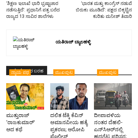
‘ಶಿಕ್ಷಣ ಇಲಾಖೆ ಭಾರಿ ಭ್ರಷ್ಟಾಚಾರ
‘ಭಾರತ ಮತ್ತು ಕಾಂಗ್ರೆಸ್ ನಡುವೆ
ನಡೆಸುತ್ತಿದೆ’: ಪ್ರಧಾನಿಗೆ ಪತ್ರ ಬರೆದ
ಬಿರುಕು ಮೂಡಿದೆ’: ಪಕ್ಷದ ಬಿಕ್ಕಟ್ಟಿನ
ರಾಜ್ಯದ 13 ಸಾವಿರ ಶಾಲೆಗಳು
ಕುರಿತು ಮನೀಶ್‌ ತಿವಾರಿ
ಯತಿರಾಜ್ ಬ್ಯಾಲಹಳ್ಳಿ
ಇದೇ ಲೇಖಕರ ಬರಹ
ನ್ಯಾಯ ಪಥ
ಮುಖಪುಟ
ಮುಖಪುಟ
ಮುತ್ತುರಾಜ್
ದಲಿತ ಟೆಕ್ಕಿ ಕೆವಿನ್
ದೀಪಾವಳಿಯ
‘ರಾಜಕುಮಾರ್‍’
ಅಮಾನವೀಯ ಹತ್ಯೆ
ನಂತರ ದೆಹಲಿ-
ಆದ ಕಥೆ
ಪ್ರಕರಣ; ಆರೋಪಿ
ಎನ್‌ಸಿಆರ್‌ನಲ್ಲಿ
ಪೊಲೀಸ್‌
ಹದಗೆಟ್ಟ ಪರಿಸರ;