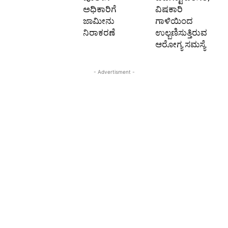
ಅಧಿಕಾರಿಗೆ
ವಿಷಕಾರಿ
ಜಾಮೀನು
ಗಾಳಿಯಿಂದ
ನಿರಾಕರಣೆ
ಉಲ್ಬಣಿಸುತ್ತಿರುವ
ಆರೋಗ್ಯ ಸಮಸ್ಯೆ
- Advertisment -