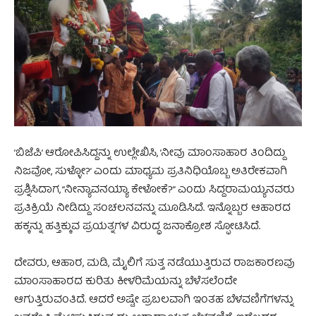
’ಬಿಜೆಪಿ’ ಆರೋಪಿಸಿದ್ದನ್ನು ಉಲ್ಲೇಖಿಸಿ, ’ನೀವು ಮಾಂಸಾಹಾರ ತಿಂದಿದ್ದು
ನಿಜವೋ, ಸುಳ್ಳೋ?’ ಎಂದು ಮಾಧ್ಯಮ ಪ್ರತಿನಿಧಿಯೊಬ್ಬ ಅತಿರೇಕವಾಗಿ
ಪ್ರಶ್ನಿಸಿದಾಗ, “ನೀನ್ಯಾವನಯ್ಯಾ ಕೇಳೋಕೆ?” ಎಂದು ಸಿದ್ದರಾಮಯ್ಯನವರು
ಪ್ರತಿಕ್ರಿಯೆ ನೀಡಿದ್ದು ಸಂಚಲನವನ್ನು ಮೂಡಿಸಿದೆ. ಇನ್ನೊಬ್ಬರ ಆಹಾರದ
ಹಕ್ಕನ್ನು ಹತ್ತಿಕ್ಕುವ ಪ್ರಯತ್ನಗಳ ವಿರುದ್ಧ ಜನಾಕ್ರೋಶ ಸ್ಫೋಟಿಸಿದೆ.
ದೇವರು, ಆಹಾರ, ಮಡಿ, ಮೈಲಿಗೆ ಸುತ್ತ ನಡೆಯುತ್ತಿರುವ ರಾಜಕಾರಣವು
ಮಾಂಸಾಹಾರದ ಕುರಿತು ಕೀಳರಿಮೆಯನ್ನು ಬೆಳೆಸಲೆಂದೇ
ಆಗುತ್ತಿರುವಂತಿದೆ. ಆದರೆ ಅಷ್ಟೇ ಪ್ರಬಲವಾಗಿ ಇಂತಹ ಬೆಳವಣಿಗೆಗಳನ್ನು