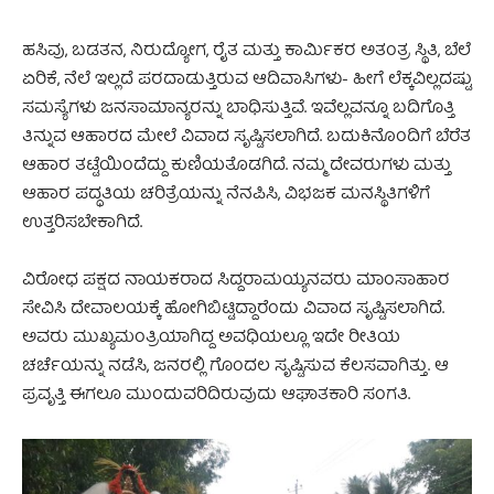
ಹಸಿವು, ಬಡತನ, ನಿರುದ್ಯೋಗ, ರೈತ ಮತ್ತು ಕಾರ್ಮಿಕರ ಅತಂತ್ರ ಸ್ಥಿತಿ, ಬೆಲೆ
ಏರಿಕೆ, ನೆಲೆ ಇಲ್ಲದೆ ಪರದಾಡುತ್ತಿರುವ ಆದಿವಾಸಿಗಳು- ಹೀಗೆ ಲೆಕ್ಕವಿಲ್ಲದಷ್ಟು
ಸಮಸ್ಯೆಗಳು ಜನಸಾಮಾನ್ಯರನ್ನು ಬಾಧಿಸುತ್ತಿವೆ. ಇವೆಲ್ಲವನ್ನೂ ಬದಿಗೊತ್ತಿ
ತಿನ್ನುವ ಆಹಾರದ ಮೇಲೆ ವಿವಾದ ಸೃಷ್ಟಿಸಲಾಗಿದೆ. ಬದುಕಿನೊಂದಿಗೆ ಬೆರೆತ
ಆಹಾರ ತಟ್ಟೆಯಿಂದೆದ್ದು ಕುಣಿಯತೊಡಗಿದೆ. ನಮ್ಮ ದೇವರುಗಳು ಮತ್ತು
ಆಹಾರ ಪದ್ಧತಿಯ ಚರಿತ್ರೆಯನ್ನು ನೆನಪಿಸಿ, ವಿಭಜಕ ಮನಸ್ಥಿತಿಗಳಿಗೆ
ಉತ್ತರಿಸಬೇಕಾಗಿದೆ.
ವಿರೋಧ ಪಕ್ಷದ ನಾಯಕರಾದ ಸಿದ್ದರಾಮಯ್ಯನವರು ಮಾಂಸಾಹಾರ
ಸೇವಿಸಿ ದೇವಾಲಯಕ್ಕೆ ಹೋಗಿಬಿಟ್ಟಿದ್ದಾರೆಂದು ವಿವಾದ ಸೃಷ್ಟಿಸಲಾಗಿದೆ.
ಅವರು ಮುಖ್ಯಮಂತ್ರಿಯಾಗಿದ್ದ ಅವಧಿಯಲ್ಲೂ ಇದೇ ರೀತಿಯ
ಚರ್ಚೆಯನ್ನು ನಡೆಸಿ, ಜನರಲ್ಲಿ ಗೊಂದಲ ಸೃಷ್ಟಿಸುವ ಕೆಲಸವಾಗಿತ್ತು. ಆ
ಪ್ರವೃತ್ತಿ ಈಗಲೂ ಮುಂದುವರಿದಿರುವುದು ಆಘಾತಕಾರಿ ಸಂಗತಿ.