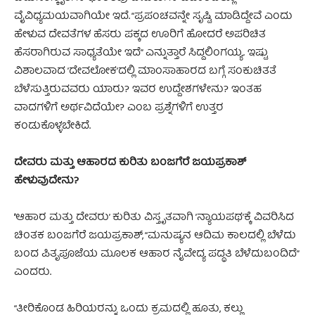
ವೈವಿಧ್ಯಮಯವಾಗಿಯೇ ಇದೆ. “ಪ್ರಪಂಚವನ್ನೇ ಸೃಷ್ಟಿ ಮಾಡಿದ್ದೇವೆ ಎಂದು
ಹೇಳುವ ದೇವತೆಗಳ ಹೆಸರು ಪಕ್ಕದ ಊರಿಗೆ ಹೋದರೆ ಅಪರಿಚಿತ
ಹೆಸರಾಗಿರುವ ಸಾಧ್ಯತೆಯೇ ಇದೆ” ಎನ್ನುತ್ತಾರೆ ಸಿದ್ದಲಿಂಗಯ್ಯ. ಇಷ್ಟು
ವಿಶಾಲವಾದ ’ದೇವಲೋಕ’ದಲ್ಲಿ ಮಾಂಸಾಹಾರದ ಬಗ್ಗೆ ಸಂಕುಚಿತತೆ
ಬೆಳೆಸುತ್ತಿರುವವರು ಯಾರು? ಇವರ ಉದ್ದೇಶಗಳೇನು? ಇಂತಹ
ವಾದಗಳಿಗೆ ಅರ್ಥವಿದೆಯೇ? ಎಂಬ ಪ್ರಶ್ನೆಗಳಿಗೆ ಉತ್ತರ
ಕಂಡುಕೊಳ್ಳಬೇಕಿದೆ.
ದೇವರು ಮತ್ತು ಆಹಾರದ ಕುರಿತು ಬಂಜಗೆರೆ ಜಯಪ್ರಕಾಶ್
ಹೇಳುವುದೇನು?
’
ಆಹಾರ ಮತ್ತು ದೇವರು’ ಕುರಿತು ವಿಸ್ತೃತವಾಗಿ ’ನ್ಯಾಯಪಥ’ಕ್ಕೆ ವಿವರಿಸಿದ
ಚಿಂತಕ ಬಂಜಗೆರೆ ಜಯಪ್ರಕಾಶ್, “ಮನುಷ್ಯನ ಆದಿಮ ಕಾಲದಲ್ಲಿ ಬೆಳೆದು
ಬಂದ ಪಿತೃಪೂಜೆಯ ಮೂಲಕ ಆಹಾರ ನೈವೇದ್ಯ ಪದ್ಧತಿ ಬೆಳೆದುಬಂದಿದೆ”
ಎಂದರು.
“ತೀರಿಕೊಂಡ ಹಿರಿಯರನ್ನು ಒಂದು ಕ್ರಮದಲ್ಲಿ ಹೂತು, ಕಲ್ಲು