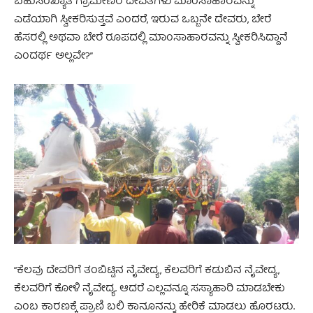
ಬಹುಸಂಖ್ಯಾತ ಗ್ರಾಮೀಣರ ದೇವತೆಗಳು ಮಾಂಸಾಹಾರವನ್ನು
ಎಡೆಯಾಗಿ ಸ್ವೀಕರಿಸುತ್ತವೆ ಎಂದರೆ, ಇರುವ ಒಬ್ಬನೇ ದೇವರು, ಬೇರೆ
ಹೆಸರಲ್ಲಿ ಅಥವಾ ಬೇರೆ ರೂಪದಲ್ಲಿ ಮಾಂಸಾಹಾರವನ್ನು ಸ್ವೀಕರಿಸಿದ್ದಾನೆ
ಎಂದರ್ಥ ಅಲ್ಲವೇ?”
“ಕೆಲವು ದೇವರಿಗೆ ತಂಬಿಟ್ಟಿನ ನೈವೇದ್ಯ, ಕೆಲವರಿಗೆ ಕಡುಬಿನ ನೈವೇದ್ಯ,
ಕೆಲವರಿಗೆ ಕೋಳಿ ನೈವೇದ್ಯ. ಆದರೆ ಎಲ್ಲವನ್ನೂ ಸಸ್ಯಾಹಾರಿ ಮಾಡಬೇಕು
ಎಂಬ ಕಾರಣಕ್ಕೆ ಪ್ರಾಣಿ ಬಲಿ ಕಾನೂನನ್ನು ಹೇರಿಕೆ ಮಾಡಲು ಹೊರಟರು.