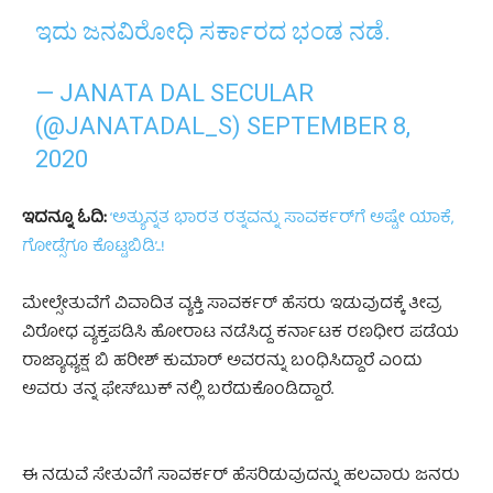
ಇದು ಜನವಿರೋಧಿ ಸರ್ಕಾರದ ಭಂಡ ನಡೆ.
— JANATA DAL SECULAR
(@JANATADAL_S)
SEPTEMBER 8,
2020
ಇದನ್ನೂ ಓದಿ:
‘ಅತ್ಯುನ್ನತ ಭಾರತ ರತ್ನವನ್ನು ಸಾವರ್ಕರ್‌ಗೆ ಅಷ್ಟೇ ಯಾಕೆ,
ಗೋಡ್ಸೆಗೂ ಕೊಟ್ಟಬಿಡಿ’..!
ಮೇಲ್ಸೇತುವೆಗೆ ವಿವಾದಿತ ವ್ಯಕ್ತಿ ಸಾವರ್ಕರ್‌ ಹೆಸರು ಇಡುವುದಕ್ಕೆ ತೀವ್ರ
ವಿರೋಧ ವ್ಯಕ್ತಪಡಿಸಿ ಹೋರಾಟ ನಡೆಸಿದ್ದ ಕರ್ನಾಟಕ ರಣಧೀರ ಪಡೆಯ
ರಾಜ್ಯಾಧ್ಯಕ್ಷ ಬಿ ಹರೀಶ್‌ ಕುಮಾರ್‌ ಅವರನ್ನು ಬಂಧಿಸಿದ್ದಾರೆ ಎಂದು
ಅವರು ತನ್ನ ಫೇಸ್‌ಬುಕ್‌ ನಲ್ಲಿ ಬರೆದುಕೊಂಡಿದ್ದಾರೆ.
ಈ ನಡುವೆ ಸೇತುವೆಗೆ ಸಾವರ್ಕರ್ ಹೆಸರಿಡುವುದನ್ನು ಹಲವಾರು ಜನರು