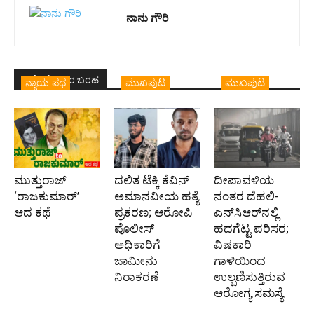
ನಾನು ಗೌರಿ
ಇದೇ ಲೇಖಕರ ಬರಹ
ನ್ಯಾಯ ಪಥ
ಮುಖಪುಟ
ಮುಖಪುಟ
ಮುತ್ತುರಾಜ್
ದಲಿತ ಟೆಕ್ಕಿ ಕೆವಿನ್
ದೀಪಾವಳಿಯ
‘ರಾಜಕುಮಾರ್‍’
ಅಮಾನವೀಯ ಹತ್ಯೆ
ನಂತರ ದೆಹಲಿ-
ಆದ ಕಥೆ
ಪ್ರಕರಣ; ಆರೋಪಿ
ಎನ್‌ಸಿಆರ್‌ನಲ್ಲಿ
ಪೊಲೀಸ್‌
ಹದಗೆಟ್ಟ ಪರಿಸರ;
ಅಧಿಕಾರಿಗೆ
ವಿಷಕಾರಿ
ಜಾಮೀನು
ಗಾಳಿಯಿಂದ
ನಿರಾಕರಣೆ
ಉಲ್ಬಣಿಸುತ್ತಿರುವ
ಆರೋಗ್ಯ ಸಮಸ್ಯೆ