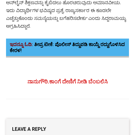
ಆನ್‌ಲೈನ್ ಶಿಕ್ಷಣವನ್ನು ಕೈಬಿಡಲು ಹೊರಟಿರುವುದು ಅಮಾನವೀಯ.
ಇದು ವಿದ್ಯಾರ್ಥಿಗಳ ಭವಿಷ್ಯದ ಪ್ರಶ್ನೆ, ರಾಜ್ಯಸರ್ಕಾರ ಈ ಕೂಡಲೇ
ಎಚ್ಚೆತ್ತುಕೊಂಡು ಸಮಸ್ಯೆಯನ್ನು ಬಗೆಹರಿಸಬೇಕು” ಎಂದು ಸಿದ್ದರಾಮಯ್ಯ
ಆಗ್ರಹಿಸಿದ್ದಾರೆ
.
ಇದನ್ನೂ ಓದಿ:
ತೀವ್ರ ಟೀಕೆ: ಪೊಲೀಸ್ ತಿದ್ದುಪಡಿ ಕಾಯ್ದೆ ರದ್ದುಗೊಳಿಸಿದ
ಕೇರಳ!
ನಾನುಗೌರಿ.ಕಾಂಗೆ ದೇಣಿಗೆ ನೀಡಿ ಬೆಂಬಲಿಸಿ
LEAVE A REPLY