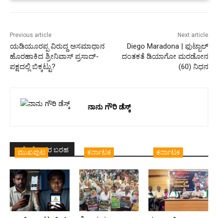
Previous article
Next article
ಯಡಿಯೂರಪ್ಪ ವಿರುದ್ದ ಅಸಮಾಧಾನ
Diego Maradona | ಫುಟ್ಬಾಲ್
ಹೊರಹಾಕಿದ ಶ್ರೀನಿವಾಸ್ ಪ್ರಸಾದ್-
ದಂತಕತೆ ಡಿಯಾಗೋ ಮರಡೋನ
ಪಕ್ಷದಲ್ಲಿ ಬಿಕ್ಕಟ್ಟು?
(60) ನಿಧನ
ನಾನು ಗೌರಿ ಡೆಸ್ಕ್
ಇದೇ ಲೇಖಕರ ಬರಹ
ಮುಖಪುಟ
ಕರ್ನಾಟಕ
ಕರ್ನಾಟಕ