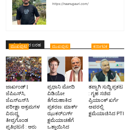
https://naanugauri.com/
ಇದೇ ಲೇಖಕರ ಬರಹ
ಮುಖಪುಟ
ಮುಖಪುಟ
ಕರ್ನಾಟಕ
ಜಾರ್ಖಂಡ್ |
ಪ್ರಧಾನಿ ಮೋದಿ
ತಪ್ಪಾಗಿ ಸುದ್ದಿ ಪ್ರಕಟ
ಜೆಪಿಎಸ್‌ಸಿ,
ವಿಡಿಯೋ
: ಗೃಹ ಸಚಿವ
ಜೆಎಸ್‌ಎಸ್‌ಸಿ
ತೆಗೆದುಹಾಕಿದ
ಪ್ರಿಯಾಂಕ್ ಖರ್ಗೆ
ಪರೀಕ್ಷಾ ಅಕ್ರಮಗಳ
ಪ್ರಕರಣ: ಮಾರ್ಕ್
ಅವರಲ್ಲಿ
ವಿರುದ್ಧ
ಝುಕರ್‌ಬರ್ಗ್‌
ಕ್ಷಮೆಯಾಚಿಸಿದ PTI
ತೀವ್ರಗೊಂಡ
ಕ್ಷಮೆಯಾಚಣೆಗೆ
ಪ್ರತಿಭಟನೆ : ಆರು
ಒತ್ತಾಯಿಸಿದ