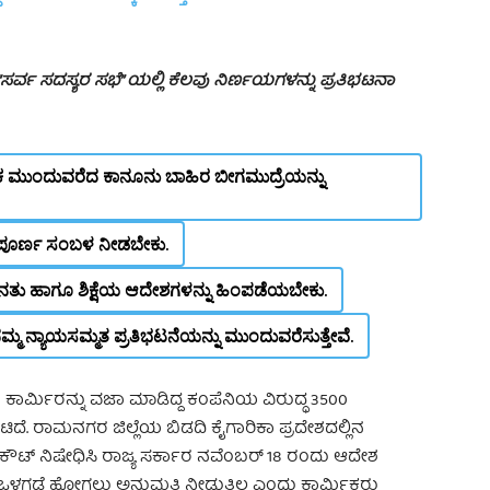
್ವ ಸದಸ್ಯರ ಸಭೆ” ಯಲ್ಲಿ ಕೆಲವು ನಿರ್ಣಯಗಳನ್ನು ಪ್ರತಿಭಟನಾ
ಮುಂದುವರೆದ ಕಾನೂನು ಬಾಹಿರ ಬೀಗಮುದ್ರೆಯನ್ನು
ೂರ್ಣ ಸಂಬಳ ನೀಡಬೇಕು.
ಹಾಗೂ ಶಿಕ್ಷೆಯ ಆದೇಶಗಳನ್ನು ಹಿಂಪಡೆಯಬೇಕು.
ಮ ನ್ಯಾಯಸಮ್ಮತ ಪ್ರತಿಭಟನೆಯನ್ನು ಮುಂದುವರೆಸುತ್ತೇವೆ.
ಲವು ಕಾರ್ಮಿರನ್ನು ವಜಾ ಮಾಡಿದ್ದ ಕಂಪೆನಿಯ ವಿರುದ್ಧ 3500
ಿದೆ. ರಾಮನಗರ ಜಿಲ್ಲೆಯ ಬಿಡದಿ ಕೈಗಾರಿಕಾ ಪ್ರದೇಶದಲ್ಲಿನ
‌ ನಿಷೇಧಿಸಿ ರಾಜ್ಯ ಸರ್ಕಾರ ನವೆಂಬರ್‌ 18 ರಂದು ಆದೇಶ
ನೆ ಒಳಗಡೆ ಹೋಗಲು ಅನುಮತಿ ನೀಡುತ್ತಿಲ್ಲ ಎಂದು ಕಾರ್ಮಿಕರು