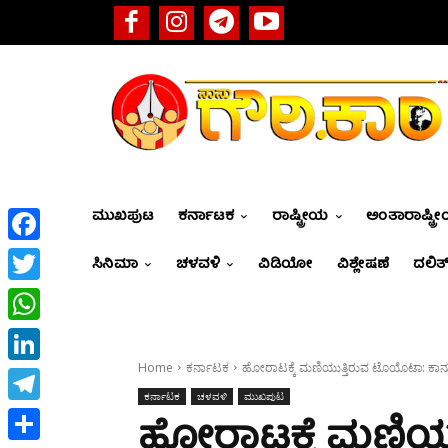
ಮುಖಪುಟ
ಕರ್ನಾಟಕ
ರಾಷ್ಟ್ರೀಯ
ಅಂತಾರಾಷ್ಟ್ರ
Facebook
ಸಿನಿಮಾ
ಚಳವಳಿ
ವಿಡಿಯೋ
ವಿಶ್ಲೇಷಣೆ
ದಲಿತ್
Twitter
WhatsApp
Home
ಕರ್ನಾಟಕ
ಹೋರಾಟಕ್ಕೆ ಮಣಿಯುತ್ತಿರುವ ಟೊಯೊಟಾ: ಕಾನೂನುಬ
LinkedIn
ಕರ್ನಾಟಕ
ಚಳವಳಿ
ಮುಖಪುಟ
Telegram
ಹೋರಾಟಕ್ಕೆ ಮಣಿಯ