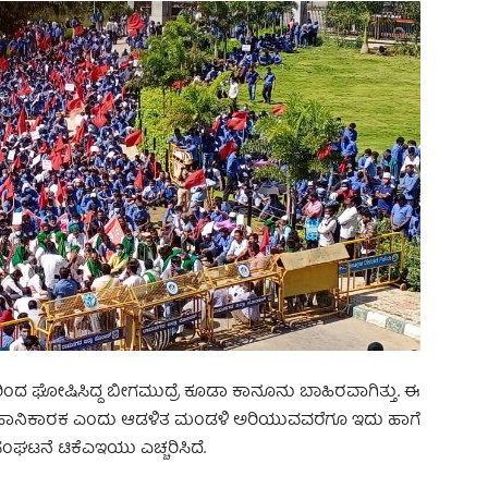
ರಿಂದ ಘೋಷಿಸಿದ್ದ ಬೀಗಮುದ್ರೆ ಕೂಡಾ ಕಾನೂನು ಬಾಹಿರವಾಗಿತ್ತು. ಈ
ಗೆ ಹಾನಿಕಾರಕ ಎಂದು ಆಡಳಿತ ಮಂಡಳಿ ಅರಿಯುವವರೆಗೂ ಇದು ಹಾಗೆ
ಘಟನೆ ಟಿಕೆಎಇಯು ಎಚ್ಚರಿಸಿದೆ.