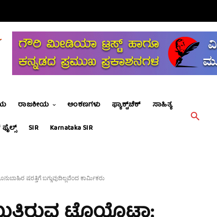
ೀಯ
ರಾಜಕೀಯ
ಅಂಕಣಗಳು
ಫ್ಯಾಕ್ಟ್‌ಚೆಕ್
ಸಾಹಿತ್ಯ
 ಫೈಲ್ಸ್
SIR
Karnataka SIR
ಾಹಿರ ಷರತ್ತಿಗೆ ಬಗ್ಗುವುದಿಲ್ಲವೆಂದ ಕಾರ್ಮಿಕರು
ುತ್ತಿರುವ ಟೊಯೊಟಾ: