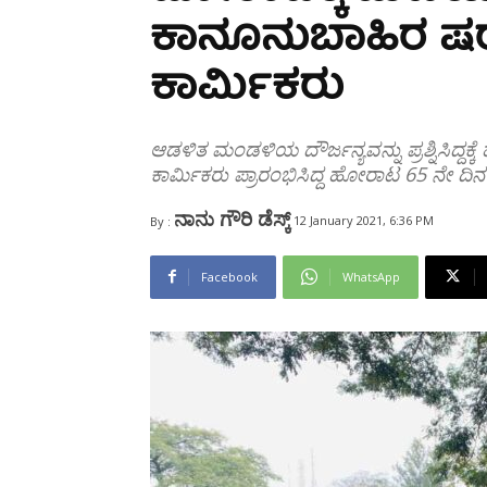
Share
ಕಾನೂನುಬಾಹಿರ ಷರತ್ತ
ಕಾರ್ಮಿಕರು
ಆಡಳಿತ ಮಂಡಳಿಯ ದೌರ್ಜನ್ಯವನ್ನು ಪ್ರಶ್ನಿಸಿದ್ದಕ್
ಕಾರ್ಮಿಕರು ಪ್ರಾರಂಭಿಸಿದ್ದ ಹೋರಾಟ 65 ನೇ ದಿನ
ನಾನು ಗೌರಿ ಡೆಸ್ಕ್
12 January 2021, 6:36 PM
By :
Facebook
WhatsApp