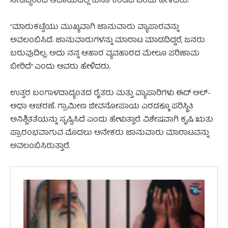
ನೀಡಿದ್ದರಿಂದ ಆದಾಯದಲ್ಲಿ ಕುಸಿತ ಕಂಡಿದೆ ಎಂದು ಹೇಳಿದರು.
“ಮಾರುಕಟ್ಟೆಯು ಮುಖ್ಯವಾಗಿ ಜಾನುವಾರು ವ್ಯಾಪಾರವನ್ನು
ಅವಲಂಬಿಸಿದೆ. ಜಾನುವಾರುಗಳನ್ನು ಮಾರಾಟ ಮಾಡದಿದ್ದರೆ, ಜನರು
ಬರುವುದಿಲ್ಲ. ಅದು ನನ್ನ ಆಹಾರ ವ್ಯವಹಾರದ ಮೇಲೂ ಪರಿಣಾಮ
ಬೀರಿದೆ” ಎಂದು ಅವರು ಹೇಳಿದರು.
ಉತ್ತರ ಬಂಗಾಳದಾದ್ಯಂತದ ರೈತರು ಮತ್ತು ವ್ಯಾಪಾರಿಗಳು ಈದ್ ಅಲ್-
ಅಧಾ ಆಚರಣೆ. ಗ್ರಾಮೀಣ ಜೀವನೋಪಾಯ ಎರಡಕ್ಕೂ ಪರಿಸ್ಥಿತಿ
ಅನಿಶ್ಚಿತತೆಯನ್ನು ಸೃಷ್ಟಿಸಿದೆ ಎಂದು ಹೇಳುತ್ತಾರೆ. ವಿಶೇಷವಾಗಿ ಕೃಷಿ ಋತು
ಪ್ರಾರಂಭವಾಗುವ ಮೊದಲು ಅನೇಕರು ಜಾನುವಾರು ಮಾರಾಟವನ್ನು
ಅವಲಂಬಿಸಿರುತ್ತಾರೆ.