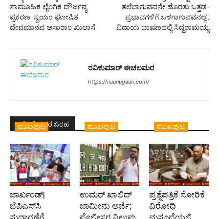
ಸಾಮೂಹಿಕ ಲೈಂಗಿಕ ದೌರ್ಜನ್ಯ
ತಲೆಬಾಗುವವನೇ ಹೊರತು ಒತ್ತಡ-
ಪ್ರಕರಣ: ಸ್ವಯಂ ಘೋಷಿತ
ಪ್ರಭಾವಗಳಿಗೆ ಒಳಗಾಗುವವನಲ್ಲ’:
ದೇವಮಾನವ ಅಸಾರಾಂ ಖುಲಾಸೆ
ವಿದಾಯ ಭಾಷಣದಲ್ಲಿ ಸಿದ್ದರಾಮಯ್ಯ
ರವಿಕುಮಾರ್ ಈಚಲಮರ
https://naanugauri.com/
ಇದೇ ಲೇಖಕರ ಬರಹ
ಮುಖಪುಟ
ಮುಖಪುಟ
ಮುಖಪುಟ
ಜಾರ್ಖಂಡ್|
ಉಮರ್ ಖಾಲಿದ್
ಪ್ರಶ್ನೆಪತ್ರಿಕೆ ಸೋರಿಕೆ
ಜೆಪಿಎಸ್‌ಸಿ
ಜಾಮೀನು ಅರ್ಜಿ;
ವಿರೋಧಿ
ಸುಧಾರಣೆಗೆ
ಪೊಲೀಸರ ನಿಲುವು
ಮಸೂದೆಯಲ್ಲಿ