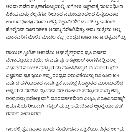
ಅಂದು ನಡೆದ ಪತ್ರಿಕಾಗೋಷ್ಠಿಯಲ್ಲಿ, ಖಗೋಳ ವಿಜ್ಞಾನಕ್ಕೆ ಸಂಬಂಧಿಸಿದ
ವಿಶೇಷ ಮತ್ತು ಕಲ್ಪನೆಗೂ ನಿಲುಕದ ನಭೋಮಂಡಲದ ವಿಸ್ಮಯವಾದ
ಕಾಯದ (body) ಮೊದಲ ಚಿತ್ರ ವಿಜ್ಞಾನಿಗಳಿಗೆ ದೊರಕಿತ್ತು, ಇವೆಂಟ್
ಹೊರೈಸನ್ ದೂರದರ್ಶಕ ಅದನ್ನು ಸೆರೆಹಿಡಿದಿತ್ತು. ಅದು ಮತ್ತೇನು ಅಲ್ಲ,
ಮಾನವನಿಗೆ ದೊರೆತ ಮೊದಲ ಕಪ್ಪು ರಂಧ್ರದ (Black Hole) ಚಿತ್ರವಾಗಿತ್ತು.
ರಾಯಲ್ ಸ್ವೀಡಿಶ್ ಅಕಾಡೆಮಿ ಆಫ್ ಸೈನ್ಸ್‌ರವರ ಪ್ರತಿ ವರ್ಷದ
ವೇಳಾಪಟ್ಟಿಯಂತೆಯೇ ಈ ವರ್ಷವು ಅಕ್ಟೋಬರ್ ತಿಂಗಳಿನಲ್ಲಿ ಎಲ್ಲಾ
ವಿಭಾಗದ ನೊಬೆಲ್ ಪ್ರಶಸ್ತಿಯನ್ನು ಘೋಷಿಸಿದ್ದಾರೆ. ಈ ಬಾರಿಯ ಭೌತ
ವಿಜ್ಞಾನದ ಪ್ರಶಸ್ತಿಯು ಕಪ್ಪು ರಂಧ್ರದ ಇರುವಿಕೆಯನ್ನು ರೂಪಿಸಿದ 104
ವರ್ಷದ ಹಳೆಯದಾದ ಸಾರ್ವತ್ರಿಕ ಸಾಪೇಕ್ಷ ಸಿದ್ಧಾಂತದ ಮುಂದುವರಿದ
ಅಧ್ಯಯನ ನಡೆಸಿದ ಬ್ರಿಟನ್‍ನ ಸರ್ ರೋಜರ್ ಪೆನ್ರೋಸ್ ಮತ್ತು ಕಪ್ಪು
ರಂಧ್ರವನ್ನು ಪರೋಕ್ಷವಾಗಿ ದೂರದರ್ಶಕದಿಂದ ವೀಕ್ಷಿಸಿ, ನಿರೂಪಿಸಿದಕ್ಕಾಗಿ
ಜರ್ಮನಿಯ ರೀಹಾರ್ಡ್ ಗೆನ್ಸಲ್ ಮತ್ತು ಅಮೇರಿಕಾದ ಆ್ಯಂಡ್ರಿಯಾ ಘೆಜ್
ರವರಿಗೆ ನೀಡಲಾಗಿದೆ.
1915ರಲ್ಲಿ ಪ್ರಕಟವಾದ ಒಂದು ಸಂಶೋಧನಾ ಪತ್ರಿಕೆಯು, ವಿಶ್ವದ ಉಗಮ,