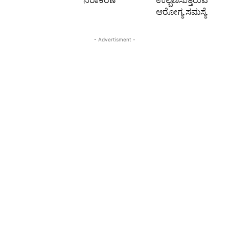
ಆರೋಗ್ಯ ಸಮಸ್ಯೆ
- Advertisment -