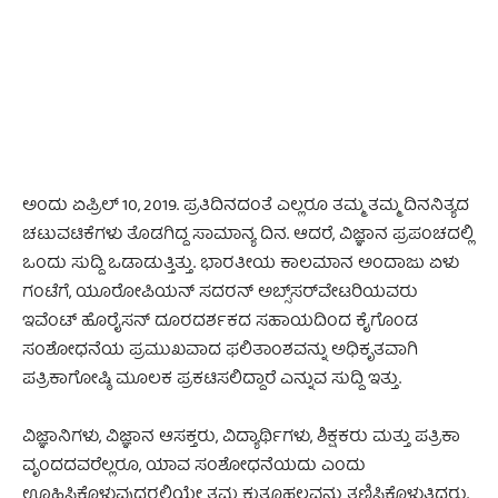
ಅಂದು ಏಪ್ರಿಲ್ 10, 2019. ಪ್ರತಿದಿನದಂತೆ ಎಲ್ಲರೂ ತಮ್ಮ ತಮ್ಮ ದಿನನಿತ್ಯದ
ಚಟುವಟಿಕೆಗಳು ತೊಡಗಿದ್ದ ಸಾಮಾನ್ಯ ದಿನ. ಆದರೆ, ವಿಜ್ಞಾನ ಪ್ರಪಂಚದಲ್ಲಿ
ಒಂದು ಸುದ್ದಿ ಒಡಾಡುತ್ತಿತ್ತು. ಭಾರತೀಯ ಕಾಲಮಾನ ಅಂದಾಜು ಏಳು
ಗಂಟೆಗೆ, ಯೂರೋಪಿಯನ್ ಸದರನ್ ಅಬ್ಸ್‌ಸರ್‌ವೇಟರಿಯವರು
ಇವೆಂಟ್ ಹೊರೈಸನ್ ದೂರದರ್ಶಕದ ಸಹಾಯದಿಂದ ಕೈಗೊಂಡ
ಸಂಶೋಧನೆಯ ಪ್ರಮುಖವಾದ ಫಲಿತಾಂಶವನ್ನು ಅಧಿಕೃತವಾಗಿ
ಪತ್ರಿಕಾಗೋಷ್ಠಿ ಮೂಲಕ ಪ್ರಕಟಿಸಲಿದ್ದಾರೆ ಎನ್ನುವ ಸುದ್ದಿ ಇತ್ತು.
ವಿಜ್ಞಾನಿಗಳು, ವಿಜ್ಞಾನ ಆಸಕ್ತರು, ವಿದ್ಯಾರ್ಥಿಗಳು, ಶಿಕ್ಷಕರು ಮತ್ತು ಪತ್ರಿಕಾ
ವೃಂದದವರೆಲ್ಲರೂ, ಯಾವ ಸಂಶೋಧನೆಯದು ಎಂದು
ಊಹಿಸಿಕೊಳ್ಳುವುದರಲ್ಲಿಯೇ ತಮ್ಮ ಕುತೂಹಲವನ್ನು ತಣಿಸಿಕೊಳ್ಳುತ್ತಿದ್ದರು.