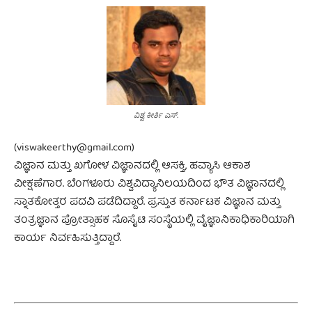
ವಿಶ್ವ ಕೀರ್ತಿ ಎಸ್.
(
viswakeerthy@gmail.com
)
ವಿಜ್ಞಾನ ಮತ್ತು ಖಗೋಳ ವಿಜ್ಞಾನದಲ್ಲಿ ಆಸಕ್ತಿ, ಹವ್ಯಾಸಿ ಆಕಾಶ
ವೀಕ್ಷಣೆಗಾರ. ಬೆಂಗಳೂರು ವಿಶ್ವವಿದ್ಯಾನಿಲಯದಿಂದ ಭೌತ ವಿಜ್ಞಾನದಲ್ಲಿ
ಸ್ನಾತಕೋತ್ತರ ಪದವಿ ಪಡೆದಿದ್ದಾರೆ. ಪ್ರಸ್ತುತ ಕರ್ನಾಟಕ ವಿಜ್ಞಾನ ಮತ್ತು
ತಂತ್ರಜ್ಞಾನ ಪ್ರೋತ್ಸಾಹಕ ಸೊಸೈಟಿ ಸಂಸ್ಥೆಯಲ್ಲಿ ವೈಜ್ಞಾನಿಕಾಧಿಕಾರಿಯಾಗಿ
ಕಾರ್ಯ ನಿರ್ವಹಿಸುತ್ತಿದ್ದಾರೆ.