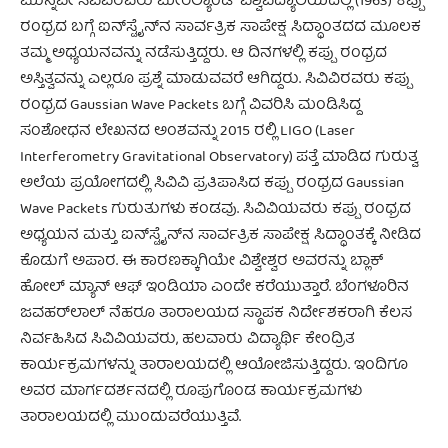
ಮುನ್ನವೇ ಸಿವಿವಿರವರು ಮೇರಿಲ್ಯಾಂಡ್ ವಿಶ್ವವಿದ್ಯಾಲಯದಲ್ಲಿ (1963) ಕಪ್ಪು
ರಂಧ್ರದ ಬಗ್ಗೆ ಐನ್‍ಸ್ಟೈನ್‍ನ ಸಾರ್ವತ್ರಿಕ ಸಾಪೇಕ್ಷ ಸಿದ್ಧಾಂತದದ ಮೂಲಕ
ತಮ್ಮ ಅಧ್ಯಯನವನ್ನು ನಡೆಸುತ್ತಿದ್ದರು. ಆ ದಿನಗಳಲ್ಲಿ ಕಪ್ಪು ರಂಧ್ರದ
ಅಸ್ತಿತ್ವವನ್ನು ಎಲ್ಲರೂ ಪ್ರಶ್ನೆ ಮಾಡುವವರೆ ಆಗಿದ್ದರು. ಸಿವಿವಿರವರು ಕಪ್ಪು
ರಂಧ್ರದ Gaussian Wave Packets ಬಗ್ಗೆ ವಿವರಿಸಿ ಮಂಡಿಸಿದ್ದ
ಸಂಶೋಧನ ಲೇಖನದ ಅಂಶವನ್ನು 2015 ರಲ್ಲಿ LIGO (Laser
Interferometry Gravitational Observatory) ಪತ್ತೆ ಮಾಡಿದ ಗುರುತ್ವ
ಅಲೆಯ ಪ್ರಯೋಗದಲ್ಲಿ ಸಿವಿವಿ ಪ್ರತಿಪಾಸಿದ ಕಪ್ಪು ರಂಧ್ರದ Gaussian
Wave Packets ಗುರುತುಗಳು ಕಂಡವು. ಸಿವಿವಿಯವರು ಕಪ್ಪು ರಂಧ್ರದ
ಅಧ್ಯಯನ ಮತ್ತು ಐನ್‍ಸ್ಟೈನ್‍ನ ಸಾರ್ವತ್ರಿಕ ಸಾಪೇಕ್ಷ ಸಿದ್ಧಾಂತಕ್ಕೆ ನೀಡಿದ
ಕೊಡುಗೆ ಅಪಾರ. ಈ ಕಾರಣಕ್ಕಾಗಿಯೇ ವಿಶ್ವೇಶ್ವರ ಅವರನ್ನು ಬ್ಲಾಕ್
ಹೋಲ್ ಮ್ಯಾನ್ ಆಫ್ ಇಂಡಿಯಾ ಎಂದೇ ಕರೆಯುತ್ತಾರೆ. ಬೆಂಗಳೂರಿನ
ಜವಹರ್‌ಲಾಲ್ ನೆಹರೂ ತಾರಾಲಯದ ಸ್ಥಾಪಕ ನಿರ್ದೇಶಕರಾಗಿ ಕೆಲಸ
ನಿರ್ವಹಿಸಿದ ಸಿವಿವಿಯವರು, ಹಲವಾರು ವಿದ್ಯಾರ್ಥಿ ಕೇಂದ್ರಿತ
ಕಾರ್ಯಕ್ರಮಗಳನ್ನು ತಾರಾಲಯದಲ್ಲಿ ಆಯೋಜಿಸುತ್ತಿದ್ದರು. ಇಂದಿಗೂ
ಅವರ ಮಾರ್ಗದರ್ಶನದಲ್ಲಿ ರೂಪುಗೊಂಡ ಕಾರ್ಯಕ್ರಮಗಳು
ತಾರಾಲಯದಲ್ಲಿ ಮುಂದುವರೆಯುತ್ತಿವೆ.