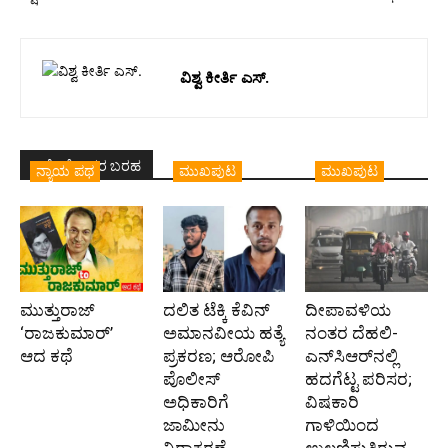
ವಿಶ್ವ ಕೀರ್ತಿ ಎಸ್.
ಇದೇ ಲೇಖಕರ ಬರಹ
ನ್ಯಾಯ ಪಥ
ಮುಖಪುಟ
ಮುಖಪುಟ
ಮುತ್ತುರಾಜ್
ದಲಿತ ಟೆಕ್ಕಿ ಕೆವಿನ್
ದೀಪಾವಳಿಯ
‘ರಾಜಕುಮಾರ್‍’
ಅಮಾನವೀಯ ಹತ್ಯೆ
ನಂತರ ದೆಹಲಿ-
ಆದ ಕಥೆ
ಪ್ರಕರಣ; ಆರೋಪಿ
ಎನ್‌ಸಿಆರ್‌ನಲ್ಲಿ
ಪೊಲೀಸ್‌
ಹದಗೆಟ್ಟ ಪರಿಸರ;
ಅಧಿಕಾರಿಗೆ
ವಿಷಕಾರಿ
ಜಾಮೀನು
ಗಾಳಿಯಿಂದ
ನಿರಾಕರಣೆ
ಉಲ್ಬಣಿಸುತ್ತಿರುವ