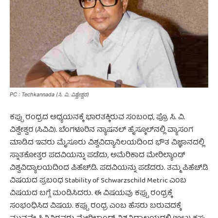
PC : Techkannada (ಸಿ. ವಿ. ವಿಶ್ವೇಶ್ವರ)
ಕಪ್ಪು ರಂಧ್ರದ ಅಧ್ಯಯನಕ್ಕೆ ಭಾರತಕ್ಕಿರುವ ಸಂಬಂಧ, ಪ್ರೊ ಸಿ. ವಿ.
ವಿಶ್ವೇಶ್ವರ (ಸಿವಿವಿ). ಬೆಂಗಳೂರಿನ ನ್ಯಾಷನಲ್ ಹೈಸ್ಕೂಲ್‍ನಲ್ಲಿ ವ್ಯಾಸಂಗ
ಮಾಡಿದ ಇವರು ಮೈಸೂರು ವಿಶ್ವವಿದ್ಯಾನಿಲಯದಿಂದ ಭೌತ ವಿಜ್ಞಾನದಲ್ಲಿ
ಸ್ನಾತಕೋತ್ತರ ಪದವಿಯನ್ನು ಪಡೆದು, ಅಮೆರಿಕಾದ ಮೇರಿಲ್ಯಾಂಡ್
ವಿಶ್ವವಿದ್ಯಾಲಯದಿಂದ ಪಿಹೆಚ್.ಡಿ. ಪದವಿಯನ್ನು ಪಡೆದರು. ತಮ್ಮ ಪಿಹೆಚ್.ಡಿ
ವಿಷಯದ ಪ್ರಬಂಧ Stability of Schwarzschild Metric ಎಂಬ
ವಿಷಯದ ಬಗ್ಗೆ ಮಂಡಿಸಿದರು. ಈ ವಿಷಯವು ಕಪ್ಪು ರಂಧ್ರಕ್ಕೆ
ಸಂಭಂಧಿಸಿದ ವಿಷಯ. ಕಪ್ಪು ರಂಧ್ರ ಎಂಬ ಹೆಸರು ಬರುವದಕ್ಕೆ