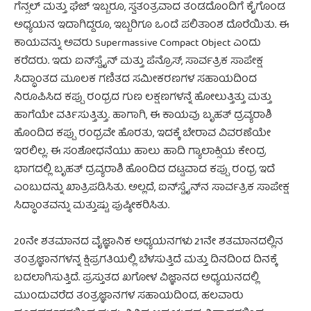
ಗೆನ್ಸಲ್ ಮತ್ತು ಘೆಜ್ ಇಬ್ಬರೂ, ಸ್ವತಂತ್ರವಾದ ತಂಡದೊಂದಿಗೆ ಕೈಗೊಂಡ
ಅಧ್ಯಯನ ಇದಾಗಿದ್ದರೂ, ಇಬ್ಬರಿಗೂ ಒಂದೆ ಪಲಿತಾಂಶ ದೊರೆಯಿತು. ಈ
ಕಾಯವನ್ನು ಅವರು Supermassive Compact Object ಎಂದು
ಕರೆದರು. ಇದು ಐನ್‍ಸ್ಟೈನ್ ಮತ್ತು ಪೆನ್ರೊಸ್, ಸಾರ್ವತ್ರಿಕ ಸಾಪೇಕ್ಷ
ಸಿದ್ಧಾಂತದ ಮೂಲಕ ಗಣಿತದ ಸಮೀಕರಣಗಳ ಸಹಾಯದಿಂದ
ನಿರೂಪಿಸಿದ ಕಪ್ಪು ರಂಧ್ರದ ಗುಣ ಲಕ್ಷಣಗಳನ್ನೆ ಹೋಲುತ್ತಿತ್ತು ಮತ್ತು
ಹಾಗೆಯೇ ವರ್ತಿಸುತ್ತಿತ್ತು. ಹಾಗಾಗಿ, ಈ ಕಾಯವು ಬೃಹತ್ ದ್ರವ್ಯರಾಶಿ
ಹೊಂದಿದ ಕಪ್ಪು ರಂಧ್ರವೇ ಹೊರತು, ಇದಕ್ಕೆ ಬೇರಾವ ವಿವರಣೆಯೇ
ಇರಲಿಲ್ಲ. ಈ ಸಂಶೋಧನೆಯು ಹಾಲು ಹಾದಿ ಗ್ಯಾಲಾಕ್ಸಿಯ ಕೇಂದ್ರ
ಭಾಗದಲ್ಲಿ ಬೃಹತ್ ದ್ರವ್ಯರಾಶಿ ಹೊಂದಿದ ದಟ್ಟವಾದ ಕಪ್ಪು ರಂಧ್ರ ಇದೆ
ಎಂಬುದನ್ನು ಖಾತ್ರಿಪಡಿಸಿತು. ಅಲ್ಲದೆ, ಐನ್‍ಸ್ಟೈನ್‍ನ ಸಾರ್ವತ್ರಿಕ ಸಾಪೇಕ್ಷ
ಸಿದ್ಧಾಂತವನ್ನು ಮತ್ತುಷ್ಟು ಪುಷ್ಠೀಕರಿಸಿತು.
20ನೇ ಶತಮಾನದ ವೈಜ್ಞಾನಿಕ ಅಧ್ಯಯನಗಳು 21ನೇ ಶತಮಾನದಲ್ಲಿನ
ತಂತ್ರಜ್ಞಾನಗಳನ್ನ ಕ್ಷಿಪ್ರಗತಿಯಲ್ಲಿ ಬೆಳಸುತ್ತಿದೆ ಮತ್ತು ದಿನದಿಂದ ದಿನಕ್ಕೆ
ಬದಲಾಗಿಸುತ್ತಿದೆ. ಪ್ರಸ್ತುತದ ಖಗೋಳ ವಿಜ್ಞಾನದ ಅಧ್ಯಯನದಲ್ಲಿ
ಮುಂದುವರೆದ ತಂತ್ರಜ್ಞಾನಗಳ ಸಹಾಯದಿಂದ, ಹಲವಾರು