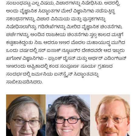
ಸಂಬಂಧಪಟ್ಟ ಎಲ್ಲ ವಿಷಯ, ವಿಚಾರಗಳನ್ನು ನಿಷೇಧಿಸಿತು. ಅದರಲ್ಲಿ,
ಅಂದು ವೈಜ್ಞಾನಿಕ ಸಿದ್ಧಾಂತಗಳ ಮೇಲೆ ವಿಜ್ಞಾನಿಗಳು ನಡೆಸುತ್ತಿದ್ದ
ಸಕಂಥನಗಳನ್ನು, ವಿಚಾರ ವಿನಿಮಯ ಮತ್ತು ಪುಸ್ತಕಗಳನ್ನು
ನಿಷೇಧಿಸಲಾಗಿತ್ತು. ಗಡಿರೇಖೆಗಳನ್ನು ಮೀರಿದ ವೈಜ್ಞಾನಿಕ ಚಿಂತನೆಗಳು,
ಚರ್ಚೆಗಳನ್ನು, ಅಂದಿನ ರಾಜಕೀಯ ಚಿಂತನೆಗಳು ಸ್ವಲ್ಪ ಕಾಲದ ಮಟ್ಟಿಗೆ
ಕಟ್ಟಿಹಾಕಿದ್ದಂತು ನಿಜ. ಆದರೂ 1919ರ ಮೊದಲ ಮಹಾಯುದ್ಧ ಮುಗಿದ
ಒಂದು ವರ್ಷದಲ್ಲಿ ಸರ್ ಐಸಾಕ್ ನ್ಯೂಟನ್‍ರ ದೇಶದವರೇ ಆದ ಇಬ್ಬರು
ಖಗೋಳ ವಿಜ್ಞಾನಿಗಳು – ಫ್ರಾಂಕ್ ಡೈಸನ್ ಮತ್ತು ಆರ್ಥರ್ ಎಡಿಂಗ್‍ಟನ್
1919ರಂದು ಆಫ್ರಿಕಾದಲ್ಲಿ ಕಂಡ ಸಂಪೂರ್ಣ ಸೂರ್ಯ ಗ್ರಹಣದ
ಸಂದರ್ಭದಲ್ಲಿ ಜರ್ಮನಿಯ ಐನ್‍ಸ್ಟೈನ್ ಸಿದ್ಧಾಂತವನ್ನು
ಸಾಬೀತುಪಡಿಸಿದರು.