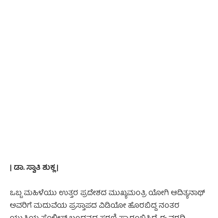
- Advertisement -
| ಡಾ. ಸ್ವಾತಿ ಶುಕ್ಲ |
ಒಬ್ಬ ಮಹಿಳೆಯು ಉತ್ತರ ಪ್ರದೇಶದ ಮುಖ್ಯಮಂತ್ರಿ ಯೋಗಿ ಆದಿತ್ಯನಾಥ್
ಅವರಿಗೆ ಮದುವೆಯ ಪ್ರಸ್ತಾಪದ ವಿಡಿಯೋ ಹೊರಬಿದ್ದ ನಂತರ