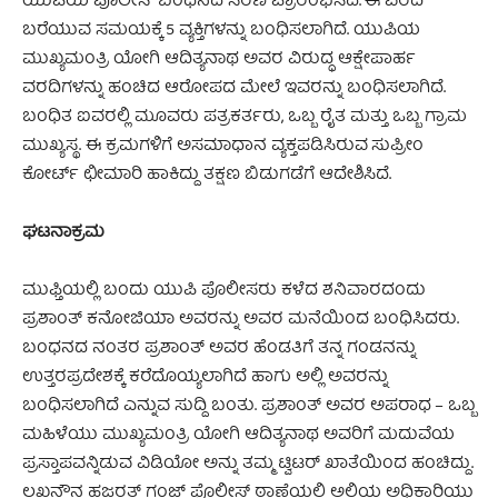
ಯುಪಿಯ ಪೊಲೀಸ್ ಬಂಧನದ ಸರಣಿ ಪ್ರಾರಂಭಿಸಿದೆ. ಈ ವರದಿ
ಬರೆಯುವ ಸಮಯಕ್ಕೆ 5 ವ್ಯಕ್ತಿಗಳನ್ನು ಬಂಧಿಸಲಾಗಿದೆ. ಯುಪಿಯ
ಮುಖ್ಯಮಂತ್ರಿ ಯೋಗಿ ಆದಿತ್ಯನಾಥ ಅವರ ವಿರುದ್ಧ ಆಕ್ಷೇಪಾರ್ಹ
ವರದಿಗಳನ್ನು ಹಂಚಿದ ಆರೋಪದ ಮೇಲೆ ಇವರನ್ನು ಬಂಧಿಸಲಾಗಿದೆ.
ಬಂಧಿತ ಐವರಲ್ಲಿ ಮೂವರು ಪತ್ರಕರ್ತರು, ಒಬ್ಬ ರೈತ ಮತ್ತು ಒಬ್ಬ ಗ್ರಾಮ
ಮುಖ್ಯಸ್ಥ. ಈ ಕ್ರಮಗಳಿಗೆ ಅಸಮಾಧಾನ ವ್ಯಕ್ತಪಡಿಸಿರುವ ಸುಪ್ರೀಂ
ಕೋರ್ಟ್ ಛೀಮಾರಿ ಹಾಕಿದ್ದು ತಕ್ಷಣ ಬಿಡುಗಡೆಗೆ ಆದೇಶಿಸಿದೆ.
ಘಟನಾಕ್ರಮ
ಮುಫ್ತಿಯಲ್ಲಿ ಬಂದು ಯುಪಿ ಪೊಲೀಸರು ಕಳೆದ ಶನಿವಾರದಂದು
ಪ್ರಶಾಂತ್ ಕನೋಜಿಯಾ ಅವರನ್ನು ಅವರ ಮನೆಯಿಂದ ಬಂಧಿಸಿದರು.
ಬಂಧನದ ನಂತರ ಪ್ರಶಾಂತ್ ಅವರ ಹೆಂಡತಿಗೆ ತನ್ನ ಗಂಡನನ್ನು
ಉತ್ತರಪ್ರದೇಶಕ್ಕೆ ಕರೆದೊಯ್ಯಲಾಗಿದೆ ಹಾಗು ಅಲ್ಲಿ ಅವರನ್ನು
ಬಂಧಿಸಲಾಗಿದೆ ಎನ್ನುವ ಸುದ್ದಿ ಬಂತು. ಪ್ರಶಾಂತ್ ಅವರ ಅಪರಾಧ – ಒಬ್ಬ
ಮಹಿಳೆಯು ಮುಖ್ಯಮಂತ್ರಿ ಯೋಗಿ ಆದಿತ್ಯನಾಥ ಅವರಿಗೆ ಮದುವೆಯ
ಪ್ರಸ್ತಾಪವನ್ನಿಡುವ ವಿಡಿಯೋ ಅನ್ನು ತಮ್ಮ ಟ್ವಿಟರ್ ಖಾತೆಯಿಂದ ಹಂಚಿದ್ದು.
ಲಖನೌನ ಹಜರತ್ ಗಂಜ್ ಪೊಲೀಸ್ ಠಾಣೆಯಲ್ಲಿ ಅಲ್ಲಿಯ ಅಧಿಕಾರಿಯು