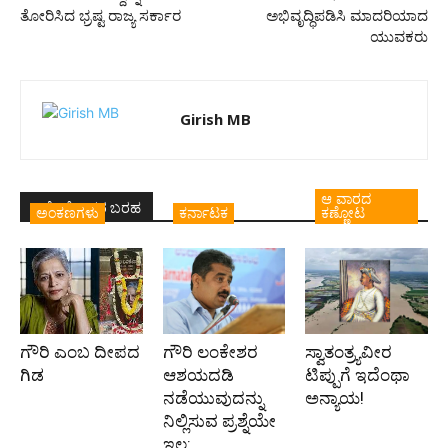
ತೋರಿಸಿದ ಭ್ರಷ್ಟ ರಾಜ್ಯ ಸರ್ಕಾರ
ಅಭಿವೃದ್ಧಿಪಡಿಸಿ ಮಾದರಿಯಾದ
ಯುವಕರು
Girish MB
ಆ ವಾರದ
ಇದೇ ಲೇಖಕರ ಬರಹ
ಅಂಕಣಗಳು
ಕರ್ನಾಟಕ
ಕಣ್ಣೋಟ
ಗೌರಿ ಎಂಬ ದೀಪದ
ಗೌರಿ ಲಂಕೇಶರ
ಸ್ವಾತಂತ್ರ್ಯವೀರ
ಗಿಡ
ಆಶಯದಡಿ
ಟಿಪ್ಪುಗೆ ಇದೆಂಥಾ
ನಡೆಯುವುದನ್ನು
ಅನ್ಯಾಯ!
ನಿಲ್ಲಿಸುವ ಪ್ರಶ್ನೆಯೇ
ಇಲ್ಲ: