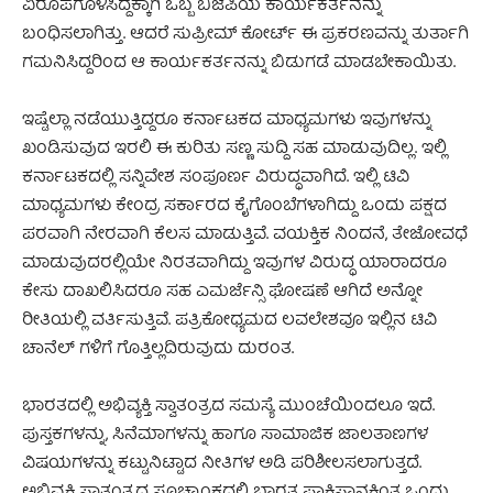
ವಿರೂಪಗೊಳಿಸಿದ್ದಕ್ಕಾಗಿ ಒಬ್ಬ ಬಿಜೆಪಿಯ ಕಾರ್ಯಕರ್ತನನ್ನು
ಬಂಧಿಸಲಾಗಿತ್ತು. ಆದರೆ ಸುಪ್ರೀಮ್ ಕೋರ್ಟ್ ಈ ಪ್ರಕರಣವನ್ನು ತುರ್ತಾಗಿ
ಗಮನಿಸಿದ್ದರಿಂದ ಆ ಕಾರ್ಯಕರ್ತನನ್ನು ಬಿಡುಗಡೆ ಮಾಡಬೇಕಾಯಿತು.
ಇಷ್ಟೆಲ್ಲಾ ನಡೆಯುತ್ತಿದ್ದರೂ ಕರ್ನಾಟಕದ ಮಾಧ್ಯಮಗಳು ಇವುಗಳನ್ನು
ಖಂಡಿಸುವುದ ಇರಲಿ ಈ ಕುರಿತು ಸಣ್ಣ ಸುದ್ದಿ ಸಹ ಮಾಡುವುದಿಲ್ಲ. ಇಲ್ಲಿ
ಕರ್ನಾಟಕದಲ್ಲಿ ಸನ್ನಿವೇಶ ಸಂಪೂರ್ಣ ವಿರುದ್ಧವಾಗಿದೆ. ಇಲ್ಲಿ ಟಿವಿ
ಮಾಧ್ಯಮಗಳು ಕೇಂದ್ರ ಸರ್ಕಾರದ ಕೈಗೊಂಬೆಗಳಾಗಿದ್ದು ಒಂದು ಪಕ್ಷದ
ಪರವಾಗಿ ನೇರವಾಗಿ ಕೆಲಸ ಮಾಡುತ್ತಿವೆ. ವಯಕ್ತಿಕ ನಿಂದನೆ, ತೇಜೋವಧೆ
ಮಾಡುವುದರಲ್ಲಿಯೇ ನಿರತವಾಗಿದ್ದು ಇವುಗಳ ವಿರುದ್ಧ ಯಾರಾದರೂ
ಕೇಸು ದಾಖಲಿಸಿದರೂ ಸಹ ಎಮರ್ಜೆನ್ಸಿ ಘೋಷಣೆ ಆಗಿದೆ ಅನ್ನೋ
ರೀತಿಯಲ್ಲಿ ವರ್ತಿಸುತ್ತಿವೆ. ಪತ್ರಿಕೋಧ್ಯಮದ ಲವಲೇಶವೂ ಇಲ್ಲಿನ ಟಿವಿ
ಚಾನೆಲ್ ಗಳಿಗೆ ಗೊತ್ತಿಲ್ಲದಿರುವುದು ದುರಂತ.
ಭಾರತದಲ್ಲಿ ಅಭಿವ್ಯಕ್ತಿ ಸ್ವಾತಂತ್ರದ ಸಮಸ್ಯೆ ಮುಂಚೆಯಿಂದಲೂ ಇದೆ.
ಪುಸ್ತಕಗಳನ್ನು, ಸಿನೆಮಾಗಳನ್ನು ಹಾಗೂ ಸಾಮಾಜಿಕ ಜಾಲತಾಣಗಳ
ವಿಷಯಗಳನ್ನು ಕಟ್ಟುನಿಟ್ಟಾದ ನೀತಿಗಳ ಅಡಿ ಪರಿಶೀಲಸಲಾಗುತ್ತದೆ.