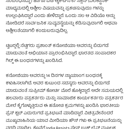
ಸಂಬಂಧಿಸಿದ್ದು) ಹಾಗೂ ಐಟಿ ಆ್ಯಕ್ಟ್‍ನ 67 ಸೆಕ್ಷನ್ (ಎಲೆಕ್ಟ್ರಾನಿಕ್
ಮಾಧ್ಯಮದಲ್ಲಿ ಅಶ್ಲೀಲ ವಿಷಯವನ್ನು ಪ್ರಕಟಿಸುವುದು) ಗಳನ್ನು
ಉಲ್ಲಂಘಿಸಿದ್ದಾರೆ ಎಂದು ಹೇಳಿದ್ದಾರೆ. ಒಂದು ಸಲ ಆ ವಿಡಿಯೊ ಅನ್ನು
ನೋಡಿದರೆ ಸಾರ್ವಜನಿಕ ಸುವ್ಯವಸ್ಥೆಯನ್ನು ಕೆಡಿಸುವುದಾಗಲಿ ಅಥವಾ
ಅಶ್ಲೀಲತೆಯಾಗಲಿ ಕಂಡುಬರುವುದಿಲ್ಲ.
ಟ್ವಿಟರ್‍ನಲ್ಲಿ ನೆಟ್ಟಿಗರು ಪ್ರಶಾಂತ್ ಕನೋಜಿಯಾ ಅವರನ್ನು ಬಿಡುಗಡೆ
ಮಾಡುವಂತೆ ಅಭಿಯಾನ ಪ್ರಾರಂಭಿಸಿದ್ದಾರೆ. ಭಾರತದ ಸಂಪಾದಕರ
ಗಿಲ್ಡ್ ಈ ಬಂಧನಗಳನ್ನು ಖಂಡಿಸಿದೆ.
ಕನೋಜಿಯಾ ಅವರನ್ನು 14 ದಿನಗಳ ನ್ಯಾಯಾಂಗ ಬಂಧನಕ್ಕೆ
ಕಳುಹಿಸಲಾಗಿದೆ. ಅವರ ಕುಟುಂದ ಸದಸ್ಯರು ಅವರನ್ನು ಬಿಡುಗಡೆ
ಮಾಡುವಂತೆ ಸುಪ್ರೀಮ್ ಕೋರ್ಟಿ ಮೊರೆ ಹೊಕ್ಕಿದ್ದಾರೆ. ಅದೇ ಸಮಯದಲ್ಲಿ
ಹಲವಾರು ಪತ್ರಕರ್ತರು ಮತ್ತು ಸಾಮಾಜಿಕ ಕಾರ್ಯಕರ್ತರು ಪತ್ರಕರ್ತರ
ಮೇಲೆ ಕೈಗೊಳ್ಳುತ್ತಿರುವ ಈ ಹತೋಟಿ ಕ್ರಮಗಳನ್ನು ಖಂಡಿಸಿ ಭಾರತೀಯ
ಪ್ರೆಸ್ ಕ್ಲಬ್ ಎದುರುಗಡೆ ಪ್ರತಿಭಟನೆ ಮಾಡಿದ್ದಾರೆ. ವಿಚಿತ್ರವೇನೆಂದರೆ
ಮುಖ್ಯವಾಹಿನಿಯ ಯಾವ ಮೀಡಿಯಾ ಹೌಸ್ ಗಳು ಈ ಪ್ರತಿಭಟನೆಯನ್ನು
ವರದಿ ಮಾಡಿಲ್ಲ. ಕೊನೆಗೆ India Resists ಫೇಸ್ ಬುಕ್ ಲೈವ್ ಮೂಲಕ