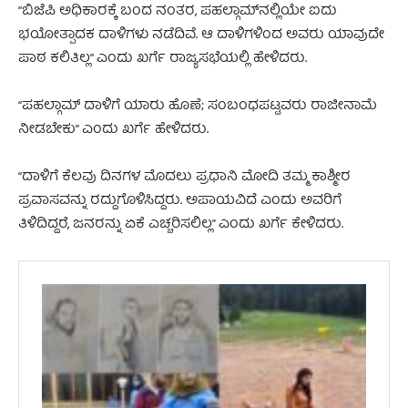
“ಬಿಜೆಪಿ ಅಧಿಕಾರಕ್ಕೆ ಬಂದ ನಂತರ, ಪಹಲ್ಗಾಮ್‌ನಲ್ಲಿಯೇ ಐದು
ಭಯೋತ್ಪಾದಕ ದಾಳಿಗಳು ನಡೆದಿವೆ. ಆ ದಾಳಿಗಳಿಂದ ಅವರು ಯಾವುದೇ
ಪಾಠ ಕಲಿತಿಲ್ಲ” ಎಂದು ಖರ್ಗೆ ರಾಜ್ಯಸಭೆಯಲ್ಲಿ ಹೇಳಿದರು.
“ಪಹಲ್ಗಾಮ್ ದಾಳಿಗೆ ಯಾರು ಹೊಣೆ; ಸಂಬಂಧಪಟ್ಟವರು ರಾಜೀನಾಮೆ
ನೀಡಬೇಕು” ಎಂದು ಖರ್ಗೆ ಹೇಳಿದರು.
“ದಾಳಿಗೆ ಕೆಲವು ದಿನಗಳ ಮೊದಲು ಪ್ರಧಾನಿ ಮೋದಿ ತಮ್ಮ ಕಾಶ್ಮೀರ
ಪ್ರವಾಸವನ್ನು ರದ್ದುಗೊಳಿಸಿದ್ದರು. ಅಪಾಯವಿದೆ ಎಂದು ಅವರಿಗೆ
ತಿಳಿದಿದ್ದರೆ, ಜನರನ್ನು ಏಕೆ ಎಚ್ಚರಿಸಲಿಲ್ಲ” ಎಂದು ಖರ್ಗೆ ಕೇಳಿದರು.