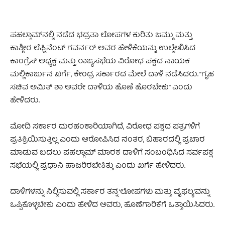
ಪಹಲ್ಗಾಮ್‌ನಲ್ಲಿ ನಡೆದ ಭದ್ರತಾ ಲೋಪಗಳ ಕುರಿತು ಜಮ್ಮು ಮತ್ತು
ಕಾಶ್ಮೀರ ಲೆಫ್ಟಿನೆಂಟ್ ಗವರ್ನರ್ ಅವರ ಹೇಳಿಕೆಯನ್ನು ಉಲ್ಲೇಖಿಸಿದ
ಕಾಂಗ್ರೆಸ್ ಅಧ್ಯಕ್ಷ ಮತ್ತು ರಾಜ್ಯಸಭೆಯ ವಿರೋಧ ಪಕ್ಷದ ನಾಯಕ
ಮಲ್ಲಿಕಾರ್ಜುನ ಖರ್ಗೆ, ಕೇಂದ್ರ ಸರ್ಕಾರದ ಮೇಲೆ ದಾಳಿ ನಡೆಸಿದರು. “ಗೃಹ
ಸಚಿವ ಅಮಿತ್ ಶಾ ಅವರೇ ದಾಳಿಯ ಹೊಣೆ ಹೊರಬೇಕು” ಎಂದು
ಹೇಳಿದರು.
ಮೋದಿ ಸರ್ಕಾರ ದುರಹಂಕಾರಿಯಾಗಿದೆ, ವಿರೋಧ ಪಕ್ಷದ ಪತ್ರಗಳಿಗೆ
ಪ್ರತಿಕ್ರಿಯಿಸುತ್ತಿಲ್ಲ ಎಂದು ಆರೋಪಿಸಿದ ನಂತರ, ಬಿಹಾರದಲ್ಲಿ ಪ್ರಚಾರ
ಮಾಡುವ ಬದಲು ಪಹಲ್ಗಾಮ್ ಮಾರಕ ದಾಳಿಗೆ ಸಂಬಂಧಿಸಿದ ಸರ್ವಪಕ್ಷ
ಸಭೆಯಲ್ಲಿ ಪ್ರಧಾನಿ ಹಾಜರಿರಬೇಕಿತ್ತು ಎಂದು ಖರ್ಗೆ ಹೇಳಿದರು.
ದಾಳಿಗಳನ್ನು ನಿಲ್ಲಿಸುವಲ್ಲಿ ಸರ್ಕಾರ ತನ್ನ ‘ಲೋಪಗಳು ಮತ್ತು ವೈಫಲ್ಯ’ವನ್ನು
ಒಪ್ಪಿಕೊಳ್ಳಬೇಕು ಎಂದು ಹೇಳಿದ ಅವರು, ಹೊಣೆಗಾರಿಕೆಗೆ ಒತ್ತಾಯಿಸಿದರು.