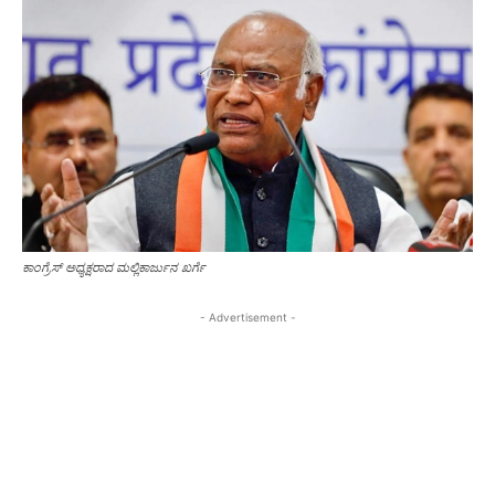
ಕಾಂಗ್ರೆಸ್ ಅಧ್ಯಕ್ಷರಾದ ಮಲ್ಲಿಕಾರ್ಜುನ ಖರ್ಗೆ
- Advertisement -