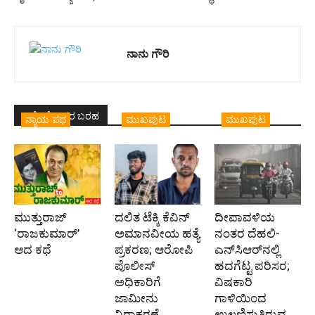
ನಾನು ಗೌರಿ
ಇದೇ ಲೇಖಕರ ಬರಹ
ನ್ಯಾಯ ಪಥ
ಮುಖಪುಟ
ಮುಖಪುಟ
ಮುತ್ತುರಾಜ್
ದಲಿತ ಟೆಕ್ಕಿ ಕೆವಿನ್
ದೀಪಾವಳಿಯ
‘ರಾಜಕುಮಾರ್‍’
ಅಮಾನವೀಯ ಹತ್ಯೆ
ನಂತರ ದೆಹಲಿ-
ಆದ ಕಥೆ
ಪ್ರಕರಣ; ಆರೋಪಿ
ಎನ್‌ಸಿಆರ್‌ನಲ್ಲಿ
ಪೊಲೀಸ್‌
ಹದಗೆಟ್ಟ ಪರಿಸರ;
ಅಧಿಕಾರಿಗೆ
ವಿಷಕಾರಿ
ಜಾಮೀನು
ಗಾಳಿಯಿಂದ
ನಿರಾಕರಣೆ
ಉಲ್ಬಣಿಸುತ್ತಿರುವ