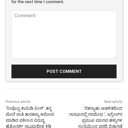
for the next time I comment.
Comment:
Previous article
Next article
‘ನೀವೊಬ್ಬ ಕಾಮಿಡಿ ಪೀಸ್’: ತನ್ನ
‘ನೆತನ್ಯಾಹು ಆಡಳಿತದಿಂದ
ಮೇಲೆ ಜಾತಿ ತಾರತಮ್ಯ ಆರೋಪ
ಗಾಝಾದಲ್ಲಿ ನರಮೇಧ..’; ಇಸ್ರೇಲ್‌ನ
ಮಾಡಿದ ವಕೀಲನ ವಿರುದ್ಧ
ಪ್ರಮುಖ ಮಾನವ ಹಕ್ಕುಗಳ
ಹೈಕೋರ್ಟ್ ನ್ಯಾಯಾಧೀಶ ಕಿಡಿ
ಸಂಸ್ಥೆಯಿಂದ ವರದಿ ಬಿಡುಗಡೆ