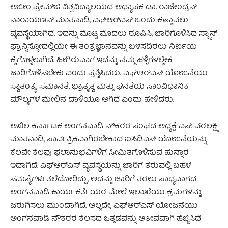
ಅಜೀಂ ಪ್ರೇಮ್‌ಜಿ ವಿಶ್ವವಿದ್ಯಾಲಯದ ಅಧ್ಯಾಪಕ ಡಾ. ರಾಜೇಂದ್ರನ್
ನಾರಾಯಣನ್ ಮಾತನಾಡಿ, ಎಫ್‌ಆರ್‌ಎಸ್‌ ಒಂದು ಕಣ್ಣಾವಲು
ವ್ಯವಸ್ಥೆಯಾಗಿದೆ. ಇದನ್ನು ಮೊಟ್ಟ ಮೊದಲು ರೂಪಿಸಿ, ಜಾರಿಗೊಳಿಸಿದ ಸ್ಕ್ಯಾನ್
ಫ್ರಾನ್ಸಿಸ್ಕೋದಲ್ಲಿಯೇ ಈ ತಂತ್ರಜ್ಞಾನವನ್ನು ಬಳಸದಿರಲು ನಿರ್ಣಯ
ಕೈಗೊಳ್ಳಲಾಗಿದೆ. ಹೀಗಿರುವಾಗ ಇದನ್ನು ನಮ್ಮ ಹಳ್ಳಿಗಳಲ್ಲೇಕೆ
ಜಾರಿಗೊಳಿಸಬೇಕು ಎಂದು ಪ್ರಶ್ನಿಸಿದರು. ಎಫ್‌ಆರ್‌ಎಸ್‌ ಯೋಜನೆಯು
ಸ್ವಾತಂತ್ರ್ಯ, ಸಮಾನತೆ, ಭ್ರಾತೃತ್ವ ಮತ್ತು ಘನತೆಯ ಸಾಂವಿಧಾನಿಕ
ಮೌಲ್ಯಗಳ ಮೇಲಿನ ದಾಳಿಯೂ ಆಗಿದೆ ಎಂದು ಹೇಳಿದರು.
ಅಖಿಲ ಕರ್ನಾಟಕ ಅಂಗನವಾಡಿ ನೌಕರರ ಸಂಘದ ಅಧ್ಯಕ್ಷೆ ಎಸ್. ವರಲಕ್ಷ್ಮಿ
ಮಾತನಾಡಿ, ಸಾರ್ವತ್ರಿಕವಾಗಿರಬೇಕಾದ ಐಸಿಡಿಎಸ್‌ ಯೋಜನೆಯನ್ನು
ಕೆಲವೇ ಕೆಲವು ಫಲಾನುಭವಿಗಳಿಗೆ ಸೀಮಿತಗೊಳಿಸುವ ಹುನ್ನಾರ
ಇದಾಗಿದೆ. ಎಫ್‌ಆರ್‌ಎಸ್‌ ವ್ಯವಸ್ಥೆಯನ್ನು ಜಾರಿಗೆ ತರುವಲ್ಲಿ ಬಹಳ
ಸಮಸ್ಯೆಗಳು ತಲೆದೋರಿದ್ದು, ಅದನ್ನು ಜಾರಿಗೆ ತರಲು ಸಾಧ್ಯವಾಗದ
ಅಂಗನವಾಡಿ ಕಾರ್ಯಕರ್ತೆಯರ ಮೇಲೆ ಇಲಾಖೆಯು ಕ್ರಮಗಳನ್ನು
ಜರುಗಿಸಲು ಮುಂದಾಗಿದೆ. ಅಲ್ಲದೇ, ಎಫ್‌ಆರ್‌ಎಸ್‌ ಯೋಜನೆಯು
ಅಂಗನವಾಡಿ ನೌಕರರ ಕೆಲಸದ ಒತ್ತಡವನ್ನು ಅತೀವವಾಗಿ ಹೆಚ್ಚಿಸಿದೆ