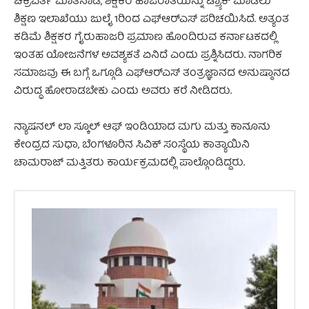
ಚಕ್ರವರ್ತಿ ಮಾತನಾಡಿ, ಶಿಕ್ಷಕರ ಹಾಜರಾತಿಯನ್ನು ಟ್ರ್ಯಾಕ್ ಮಾಡಲು
ಶಿಕ್ಷಣ ಇಲಾಖೆಯು ಜುಲೈ 1ರಿಂದ ಎಫ್‌ಆರ್‌ಎಸ್‌ ಪರಿಚಯಿಸಿದೆ. ಅತ್ಯಂತ
ಕಡಿಮೆ ಶಿಕ್ಷಕರ ಗೈರುಹಾಜರಿ ಪ್ರಮಾಣ ಹೊಂದಿರುವ ಕರ್ನಾಟಕದಲ್ಲಿ
ಇಂತಹ ಯೋಜನೆಗಳ ಅವಶ್ಯಕತೆ ಏನಿದೆ ಎಂದು ಪ್ರಶ್ನಿಸಿದರು. ನಾಗರಿಕ
ಸಮಾಜವು ಈ ಬಗ್ಗೆ ಒಗ್ಗೂಡಿ ಎಫ್‌ಆರ್‌ಎಸ್‌ ತಂತ್ರಜ್ಞಾನದ ಅನುಷ್ಠಾನದ
ವಿರುದ್ಧ ಹೋರಾಡಬೇಕು ಎಂದು ಅವರು ಕರೆ ನೀಡಿದರು.
ನ್ಯಾಷನಲ್ ಲಾ ಸ್ಕೂಲ್ ಆಫ್ ಇಂಡಿಯಾದ ಮಗು ಮತ್ತು ಕಾನೂನು
ಕೇಂದ್ರದ ಸುಧಾ, ಬೆಂಗಳೂರಿನ ಸಿವಿಕ್ ಸಂಸ್ಥೆಯ ಕಾತ್ಯಾಯಿನಿ
ಚಾಮರಾಜ್ ಮತ್ತಿತರು ಕಾರ್ಯಕ್ರಮದಲ್ಲಿ ಪಾಲ್ಗೊಂಡಿದ್ದರು.