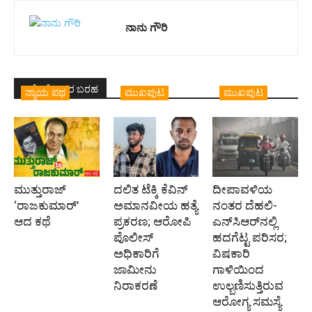
ನಾನು ಗೌರಿ
ಇದೇ ಲೇಖಕರ ಬರಹ
ನ್ಯಾಯ ಪಥ
ಮುಖಪುಟ
ಮುಖಪುಟ
ಮುತ್ತುರಾಜ್
ದಲಿತ ಟೆಕ್ಕಿ ಕೆವಿನ್
ದೀಪಾವಳಿಯ
‘ರಾಜಕುಮಾರ್‍’
ಅಮಾನವೀಯ ಹತ್ಯೆ
ನಂತರ ದೆಹಲಿ-
ಆದ ಕಥೆ
ಪ್ರಕರಣ; ಆರೋಪಿ
ಎನ್‌ಸಿಆರ್‌ನಲ್ಲಿ
ಪೊಲೀಸ್‌
ಹದಗೆಟ್ಟ ಪರಿಸರ;
ಅಧಿಕಾರಿಗೆ
ವಿಷಕಾರಿ
ಜಾಮೀನು
ಗಾಳಿಯಿಂದ
ನಿರಾಕರಣೆ
ಉಲ್ಬಣಿಸುತ್ತಿರುವ
ಆರೋಗ್ಯ ಸಮಸ್ಯೆ