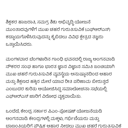
ಶಿಕ್ಷಕರ ಹಾಜರಾತಿ, ಸಮಗ್ರ ಶಿಶು ಅಭಿವೃದ್ಧಿ ಯೋಜನೆ
ಮುಂತಾದವುಗಳಿಗೆ ಮುಖ ಚಹರೆ ಗುರುತಿಸುವಿಕೆ (ಎಫ್‌ಆರ್‌ಎಸ್‌)
ಕಡ್ಡಾಯಗೊಳಿಸಿರುವುದನ್ನು ಕೈಬಿಡಲು ವಿವಿಧ ಕ್ಷೇತ್ರದ ತಜ್ಞರು
ಒತ್ತಾಯಿಸಿದರು.
ಮಂಗಳವಾರ ಬೆಂಗಳೂರಿನ ಗಾಂಧಿ ಭವನದಲ್ಲಿ ರಾಜ್ಯ ಅಂಗನವಾಡಿ
ನೌಕರರ ಸಂಘ ಹಾಗೂ ಭಾರತ ಜ್ಞಾನ ವಿಜ್ಞಾನ ಸಮಿತಿ ಜಂಟಿಯಾಗಿ
ಮುಖ ಚಹರೆ ಗುರುತಿಸುವಿಕೆ ವ್ಯವಸ್ಥೆಯ ಅನುಷ್ಠಾನದಿಂದ ಆಹಾರ
ಮತ್ತು ಶಿಕ್ಷಣದ ಹಕ್ಕಿನ ಮೇಲೆ ಯಾವ ರೀತಿ ಪರಿಣಾಮ ಬೀರುತ್ತದೆ
ಎಂಬುದರ ಕುರಿತು ಆಯೋಜಿಸಿದ್ದ ಸಮಾಲೋಚನಾ ಸಭೆಯಲ್ಲಿ
ಎಫ್‌ಆರ್‌ಎಸ್ ಜಾರಿಗೆ ವಿರೋಧ ವ್ಯಕ್ತವಾಯಿತು.
ಒಂದೆಡೆ, ಕೇಂದ್ರ ಸರ್ಕಾರ ಪಿಎಂ-ಪೋಷಣ್‌ ಯೋಜನೆಯಡಿ
ಅಂಗನವಾಡಿ ಕೇಂದ್ರಗಳಲ್ಲಿ ಮಕ್ಕಳು, ಗರ್ಭಿಣಿಯರು ಮತ್ತು
ಬಾಣಂತಿಯರಿಗೆ ಪೌಷ್ಟಿಕ ಆಹಾರ ನೀಡಲು ಮುಖ ಚಹರೆ ಗುರುತಿಸುವಿಕೆ