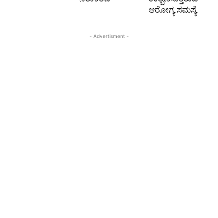
ಆರೋಗ್ಯ ಸಮಸ್ಯೆ
- Advertisment -