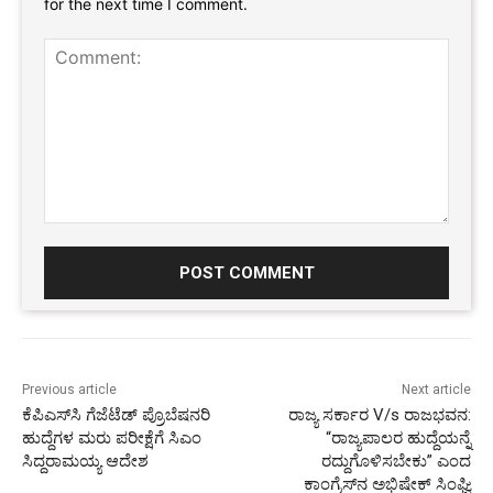
for the next time I comment.
Comment:
Previous article
Next article
ಕೆಪಿಎಸ್‌ಸಿ ಗೆಜೆಟೆಡ್‌ ಪ್ರೊಬೆಷನರಿ
ರಾಜ್ಯ ಸರ್ಕಾರ V/s ರಾಜಭವನ:
ಹುದ್ದೆಗಳ ಮರು ಪರೀಕ್ಷೆಗೆ ಸಿಎಂ
“ರಾಜ್ಯಪಾಲರ ಹುದ್ದೆಯನ್ನೆ
ಸಿದ್ದರಾಮಯ್ಯ ಆದೇಶ
ರದ್ದುಗೊಳಿಸಬೇಕು” ಎಂದ
ಕಾಂಗ್ರೆಸ್‌ನ ಅಭಿಷೇಕ್ ಸಿಂಘ್ವಿ