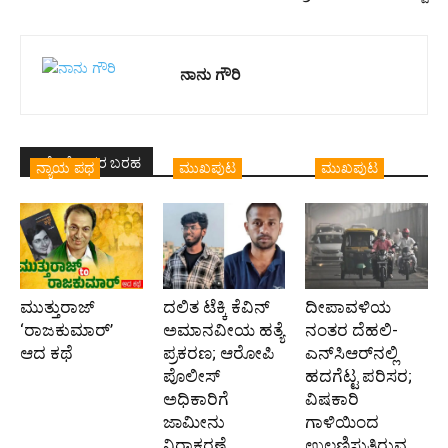
ನಾನು ಗೌರಿ
ಇದೇ ಲೇಖಕರ ಬರಹ
ನ್ಯಾಯ ಪಥ
ಮುಖಪುಟ
ಮುಖಪುಟ
ಮುತ್ತುರಾಜ್
ದಲಿತ ಟೆಕ್ಕಿ ಕೆವಿನ್
ದೀಪಾವಳಿಯ
‘ರಾಜಕುಮಾರ್‍’
ಅಮಾನವೀಯ ಹತ್ಯೆ
ನಂತರ ದೆಹಲಿ-
ಆದ ಕಥೆ
ಪ್ರಕರಣ; ಆರೋಪಿ
ಎನ್‌ಸಿಆರ್‌ನಲ್ಲಿ
ಪೊಲೀಸ್‌
ಹದಗೆಟ್ಟ ಪರಿಸರ;
ಅಧಿಕಾರಿಗೆ
ವಿಷಕಾರಿ
ಜಾಮೀನು
ಗಾಳಿಯಿಂದ
ನಿರಾಕರಣೆ
ಉಲ್ಬಣಿಸುತ್ತಿರುವ