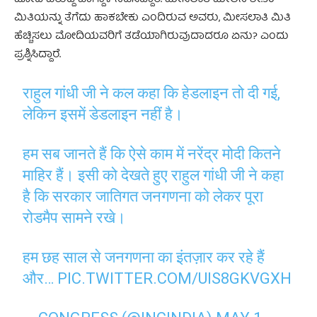
ಮಿತಿಯನ್ನು ತೆಗೆದು ಹಾಕಬೇಕು ಎಂದಿರುವ ಅವರು, ಮೀಸಲಾತಿ ಮಿತಿ
ಹೆಚ್ಚಿಸಲು ಮೋದಿಯವರಿಗೆ ತಡೆಯಾಗಿರುವುದಾದರೂ ಏನು? ಎಂದು
ಪ್ರಶ್ನಿಸಿದ್ದಾರೆ.
राहुल गांधी जी ने कल कहा कि हेडलाइन तो दी गई,
लेकिन इसमें डेडलाइन नहीं है।
हम सब जानते हैं कि ऐसे काम में नरेंद्र मोदी कितने
माहिर हैं। इसी को देखते हुए राहुल गांधी जी ने कहा
है कि सरकार जातिगत जनगणना को लेकर पूरा
रोडमैप सामने रखे।
हम छह साल से जनगणना का इंतज़ार कर रहे हैं
और…
PIC.TWITTER.COM/UIS8GKVGXH