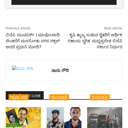
Previous article
Next article
ಬಿಜೆಪಿ ಯೂಟರ್ನ್‌ | ಮಾವೋವಾದಿ
ಕೃಷಿ ತ್ಯಾಜ್ಯ ಸುಡುವ ರೈತರಿಗೆ ಆರ್ಥಿಕ
ಚಿಂತನೆಗೆ ಮನಸೋತು ನಗರ ನಕ್ಸಲ್
ಸಹಾಯ ಸ್ಥಗಿತ: ಮಧ್ಯಪ್ರದೇಶ ಬಿಜೆಪಿ
ಆದರೆ ಪ್ರಧಾನಿ ಮೋದಿ?
ಸರ್ಕಾರ ನಿರ್ಧಾರ
ನಾನು ಗೌರಿ
ಇದೇ ಲೇಖಕರ ಬರಹ
ನ್ಯಾಯ ಪಥ
ಮುಖಪುಟ
ಮುಖಪುಟ