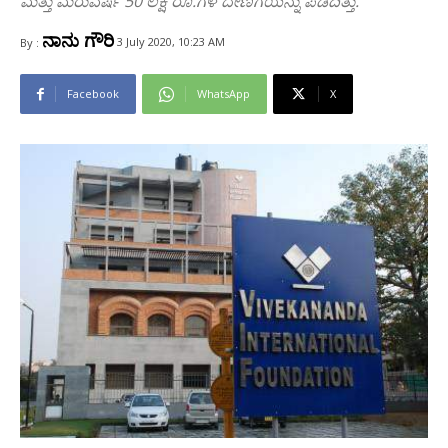
ಮತ್ತು ಮರುವರ್ಷ 50 ಲಕ್ಷ ರೂ.ಗಳ ದೇಣಿಗೆಯನ್ನು ಪಡೆದಿತ್ತು.
ನಾನು ಗೌರಿ
3 July 2020, 10:23 AM
By :
Facebook
WhatsApp
X