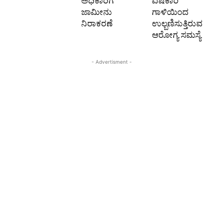
ಅಧಿಕಾರಿಗೆ
ವಿಷಕಾರಿ
ಜಾಮೀನು
ಗಾಳಿಯಿಂದ
ನಿರಾಕರಣೆ
ಉಲ್ಬಣಿಸುತ್ತಿರುವ
ಆರೋಗ್ಯ ಸಮಸ್ಯೆ
- Advertisment -