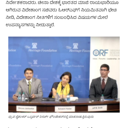
ನಿರ್ದೇಶಕರಾದರು. ಚೀನಾ ದೇಶಕ್ಕೆ ಭಾರತದ ಮಾಜಿ ರಾಯಭಾರಿಯೂ
ಆಗಿರುವ ವಿದೇಶಾಂಗ ಸಚಿವರು ಓಆರ್‌ಎಫ್‌ಗೆ ನಿಯಮಿತವಾಗಿ ಭೇಟಿ
ನೀಡಿ, ವಿದೇಶಾಂಗ ನೀತಿಗಳಿಗೆ ಸಂಬಂಧಿಸಿದ ವಿಷಯಗಳ ಮೇಲೆ
ಉಪನ್ಯಾಸಗಳನ್ನು ನೀಡುತ್ತಾರೆ.
ಧ್ರುವ ಜೈಶಂಕರ್ ಒಬ್ಸರ್ವರ್ ರಿಸರ್ಚ್ ಫೌಂಡೇಶನ್‌ನಲ್ಲಿ ಮಾತನಾಡುತ್ತಿರುವುದು