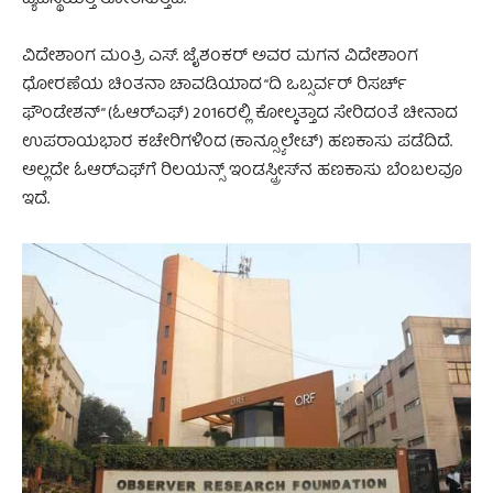
ವಿದೇಶಾಂಗ ಮಂತ್ರಿ ಎಸ್. ಜೈಶಂಕರ್ ಅವರ ಮಗನ ವಿದೇಶಾಂಗ
ಧೋರಣೆಯ ಚಿಂತನಾ ಚಾವಡಿಯಾದ “ದಿ ಒಬ್ಸರ್ವರ್ ರಿಸರ್ಚ್
ಫೌಂಡೇಶನ್” (ಓಆರ್‌ಎಫ್) 2016ರಲ್ಲಿ ಕೋಲ್ಕತ್ತಾದ ಸೇರಿದಂತೆ ಚೀನಾದ
ಉಪರಾಯಭಾರ ಕಚೇರಿಗಳಿಂದ (ಕಾನ್ಸ್ಯೂಲೇಟ್) ಹಣಕಾಸು ಪಡೆದಿದೆ.
ಅಲ್ಲದೇ ಓಆರ್‌ಎಫ್‌ಗೆ ರಿಲಯನ್ಸ್ ಇಂಡಸ್ಟ್ರೀಸ್‌ನ ಹಣಕಾಸು ಬೆಂಬಲವೂ
ಇದೆ.