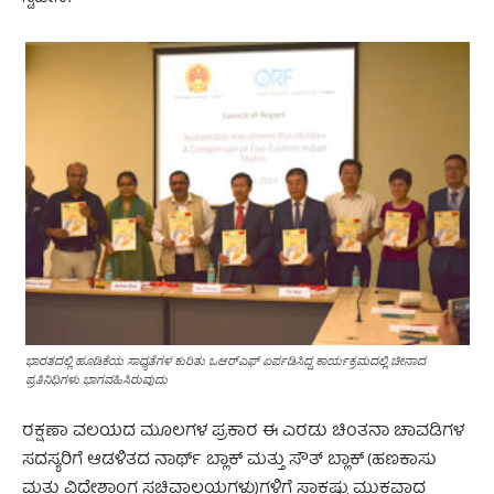
ಭಾರತದಲ್ಲಿ ಹೂಡಿಕೆಯ ಸಾಧ್ಯತೆಗಳ ಕುರಿತು ಒಆರ್‌ಎಫ್‌ ಏರ್ಪಡಿಸಿದ್ದ ಕಾರ್ಯಕ್ರಮದಲ್ಲಿ ಚೀನಾದ
ಪ್ರತಿನಿಧಿಗಳು ಭಾಗವಹಿಸಿರುವುದು
ರಕ್ಷಣಾ ವಲಯದ ಮೂಲಗಳ ಪ್ರಕಾರ ಈ ಎರಡು ಚಿಂತನಾ ಚಾವಡಿಗಳ
ಸದಸ್ಯರಿಗೆ ಆಡಳಿತದ ನಾರ್ಥ್ ಬ್ಲಾಕ್ ಮತ್ತು ಸೌತ್ ಬ್ಲಾಕ್ (ಹಣಕಾಸು
ಮತ್ತು ವಿದೇಶಾಂಗ ಸಚಿವಾಲಯಗಳು)ಗಳಿಗೆ ಸಾಕಷ್ಟು ಮುಕ್ತವಾದ