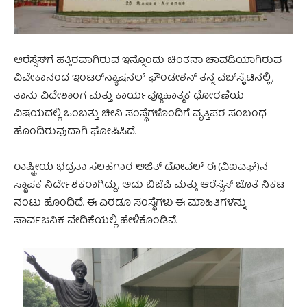
ಆರೆಸ್ಸೆಸ್‌ಗೆ ಹತ್ತಿರವಾಗಿರುವ ಇನ್ನೊಂದು ಚಿಂತನಾ ಚಾವಡಿಯಾಗಿರುವ
ವಿವೇಕಾನಂದ ಇಂಟರ್‌ನ್ಯಾಷನಲ್ ಫೌಂಡೇಶನ್ ತನ್ನ ವೆಬ್‌ಸೈಟಿನಲ್ಲಿ,
ತಾನು ವಿದೇಶಾಂಗ ಮತ್ತು ಕಾರ್ಯವ್ಯೂಹಾತ್ಮಕ ಧೋರಣೆಯ
ವಿಷಯದಲ್ಲಿ ಒಂಬತ್ತು ಚೀನಿ ಸಂಸ್ಥೆಗಳೊಂದಿಗೆ ವೃತ್ತಿಪರ ಸಂಬಂಧ
ಹೊಂದಿರುವುದಾಗಿ ಘೋಷಿಸಿದೆ.
ರಾಷ್ಟ್ರೀಯ ಭದ್ರತಾ ಸಲಹೆಗಾರ ಅಜಿತ್ ದೋವಲ್ ಈ (ವಿಐಎಫ್)ನ
ಸ್ಥಾಪಕ ನಿರ್ದೇಶಕರಾಗಿದ್ದು, ಅದು ಬಿಜೆಪಿ ಮತ್ತು ಆರೆಸ್ಸೆಸ್ ಜೊತೆ ನಿಕಟ
ನಂಟು ಹೊಂದಿದೆ. ಈ ಎರಡೂ ಸಂಸ್ಥೆಗಳು ಈ ಮಾಹಿತಿಗಳನ್ನು
ಸಾರ್ವಜನಿಕ ವೇದಿಕೆಯಲ್ಲಿ ಹೇಳಿಕೊಂಡಿವೆ.