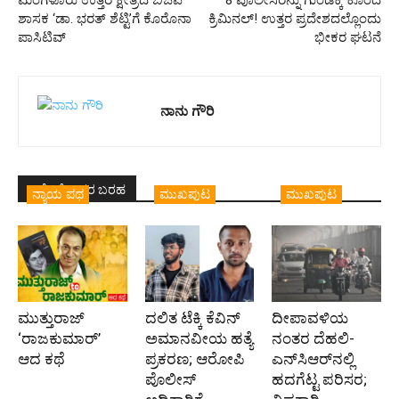
ಮಂಗಳೂರು ಉತ್ತರ ಕ್ಷೇತ್ರದ ಬಿಜೆಪಿ
8 ಪೊಲೀಸರನ್ನು ಗುಂಡಿಕ್ಕಿ ಕೊಂದ
ಶಾಸಕ ‘ಡಾ. ಭರತ್ ಶೆಟ್ಟಿ’ಗೆ ಕೊರೊನಾ
ಕ್ರಿಮಿನಲ್! ಉತ್ತರ ಪ್ರದೇಶದಲ್ಲೊಂದು
ಪಾಸಿಟಿವ್
ಭೀಕರ ಘಟನೆ
ನಾನು ಗೌರಿ
ಇದೇ ಲೇಖಕರ ಬರಹ
ನ್ಯಾಯ ಪಥ
ಮುಖಪುಟ
ಮುಖಪುಟ
ಮುತ್ತುರಾಜ್
ದಲಿತ ಟೆಕ್ಕಿ ಕೆವಿನ್
ದೀಪಾವಳಿಯ
‘ರಾಜಕುಮಾರ್‍’
ಅಮಾನವೀಯ ಹತ್ಯೆ
ನಂತರ ದೆಹಲಿ-
ಆದ ಕಥೆ
ಪ್ರಕರಣ; ಆರೋಪಿ
ಎನ್‌ಸಿಆರ್‌ನಲ್ಲಿ
ಪೊಲೀಸ್‌
ಹದಗೆಟ್ಟ ಪರಿಸರ;