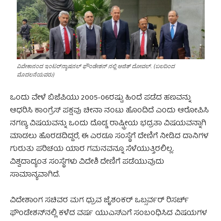
ವಿವೇಕಾನಂದ ಇಂಟರ್‌ನ್ಯಾಷನಲ್ ಫೌಂಡೇಶನ್ ನಲ್ಲಿ ಅಜಿತ್ ದೋವಲ್. (ಬಲದಿಂದ
ಮೊದಲನೆಯವರು)
ಒಂದು ವೇಳೆ ಬಿಜೆಪಿಯು 2005-06ರಷ್ಟು ಹಿಂದೆ ಪಡೆದ ಹಣವನ್ನು
ಆಧರಿಸಿ ಕಾಂಗ್ರೆಸ್ ಪಕ್ಷವು ಚೀನಾ ನಂಟು ಹೊಂದಿದೆ ಎಂದು ಆರೋಪಿಸಿ
ನಗಣ್ಯ ವಿಷಯವನ್ನು ಒಂದು ದೊಡ್ಡ ರಾಷ್ಟ್ರೀಯ ಭದ್ರತಾ ವಿಷಯವನ್ನಾಗಿ
ಮಾಡಲು ಹೊರಡದಿದ್ದರೆ, ಈ ಎರಡೂ ಸಂಸ್ಥೆಗೆ ದೇಣಿಗೆ ನೀಡಿದ ದಾನಿಗಳ
ಗುರುತು ಪರಿಚಯ ಯಾರ ಗಮನವನ್ನೂ ಸೆಳೆಯುತ್ತಿರಲಿಲ್ಲ.
ವಿಶ್ವದಾದ್ಯಂತ ಸಂಸ್ಥೆಗಳು ವಿದೇಶಿ ದೇಣಿಗೆ ಪಡೆಯುವುದು
ಸಾಮಾನ್ಯವಾಗಿದೆ.
ವಿದೇಶಾಂಗ ಸಚಿವರ ಮಗ ಧ್ರುವ ಜೈಶಂಕರ್ ಒಬ್ಸರ್ವರ್ ರಿಸರ್ಚ್
ಫೌಂಡೇಶನ್‌ನಲ್ಲಿ ಕಳೆದ ವರ್ಷ ಯುಎಸ್‌ಎಗೆ ಸಂಬಂಧಿಸಿದ ವಿಷಯಗಳ