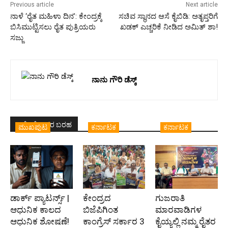
Previous article
Next article
ನಾಳೆ ‘ರೈತ ಮಹಿಳಾ ದಿನ’: ಕೇಂದ್ರಕ್ಕೆ
ಸಚಿವ ಸ್ಥಾನದ ಆಸೆ ಕೈಬಿಡಿ: ಅತೃಪ್ತರಿಗೆ
ಬಿಸಿಮುಟ್ಟಿಸಲು ರೈತ ಪುತ್ರಿಯರು
ಖಡಕ್ ಎಚ್ಚರಿಕೆ ನೀಡಿದ ಅಮಿತ್ ಶಾ!
ಸಜ್ಜು
ನಾನು ಗೌರಿ ಡೆಸ್ಕ್
ಇದೇ ಲೇಖಕರ ಬರಹ
ಮುಖಪುಟ
ಕರ್ನಾಟಕ
ಕರ್ನಾಟಕ
ಡಾರ್ಕ್ ಪ್ಯಾಟರ್ನ್ಸ್ |
ಕೇಂದ್ರದ
ಗುಜರಾತಿ
ಆಧುನಿಕ ಕಾಲದ
ಬಿಜೆಪಿಗಿಂತ
ಮಾರವಾಡಿಗಳ
ಆಧುನಿಕ ಶೋಷಣೆ!
ಕಾಂಗ್ರೆಸ್‌ ಸರ್ಕಾರ 3
ಕೈಯ್ಯಲ್ಲಿ ನಮ್ಮ ರೈತರ