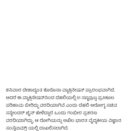
- Advertisement -
ಶನಿವಾರ ದೇಶಾದ್ಯಂತ ಕೊರೊನಾ ವ್ಯಾಕ್ಸಿನೇಷನ್ ಪ್ರಾರಂಭವಾಗಿದೆ.
ಆದರೆ ಈ ವ್ಯಾಕ್ಸಿನೇಷನ್‌ನಿಂದ ದೆಹಲಿಯಲ್ಲಿ 51 ಸಣ್ಣಪುಟ್ಟ ಪ್ರತಿಕೂಲ
ಪರಿಣಾಮ ಬೀರಿದ್ದು ವರದಿಯಾಗಿವೆ ಎಂದು ದೆಹಲಿ ಆರೋಗ್ಯ ಸಚಿವ
ಸತ್ಯೇಂದರ್ ಜೈನ್ ಹೇಳಿದ್ದಾರೆ. ಒಂದು ಗಂಭೀರ ಪ್ರಕರಣ
ವರದಿಯಾಗಿದ್ದು, ಆ ರೋಗಿಯನ್ನು ಅಖಿಲ ಭಾರತ ವೈದ್ಯಕೀಯ ವಿಜ್ಞಾನ
ಸಂಸ್ಥೆ(ಏಮ್ಸ್) ಯಲ್ಲಿ ದಾಖಲಿಸಲಾಗಿದೆ.