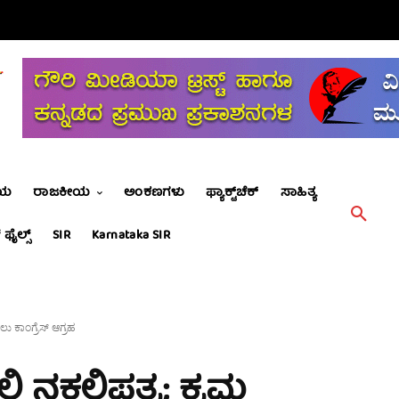
ೀಯ
ರಾಜಕೀಯ
ಅಂಕಣಗಳು
ಫ್ಯಾಕ್ಟ್‌ಚೆಕ್
ಸಾಹಿತ್ಯ
 ಫೈಲ್ಸ್
SIR
Karnataka SIR
ಲು ಕಾಂಗ್ರೆಸ್ ಆಗ್ರಹ
ಲಿ ನಕಲಿಪತ್ರ; ಕ್ರಮ