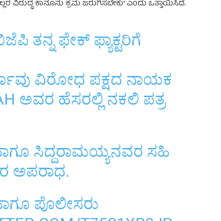
 ವಿರುದ್ಧ ಕಾನೂನು ಕ್ರಮ ಜರುಗಿಸಬೇಕು” ಎಂದು ಒತ್ತಾಯಿಸಿದೆ.
ಿ ತನ್ನ ಫೇಕ್ ಫ್ಯಾಕ್ಟರಿಗೆ
್ಚಾವು ವಿರೋಧ ಪಕ್ಷದ ನಾಯಕ
AH
ಅವರ ಹೆಸರಲ್ಲಿ ನಕಲಿ ಪತ್ರ
 ಹಾಗೂ ಸಿದ್ದರಾಮಯ್ಯನವರ ಸಹಿ
ೀರ ಅಪರಾಧ.
ಾಗೂ ಪೊಲೀಸರು