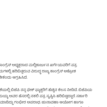
 Advertisement -
ೆಸ್‌ ಅಧ್ಯಕ್ಷರಾದ ಮಲ್ಲಿಕಾರ್ಜುನ ಖರ್ಗೆಯವರಿಗೆ ಪತ್ರ
ಳಲ್ಲಿ ಹರಿಬಿಟ್ಟಿರುವ ವಿರುದ್ಧ ರಾಜ್ಯ ಕಾಂಗ್ರೆಸ್ ಆಕ್ರೋಶ
ಕೆಂದು ಆಗ್ರಹಿಸಿದೆ.
್ಲಿ ಬಿಜೆಪಿ ತನ್ನ ಫೇಕ್ ಫ್ಯಾಕ್ಟರಿಗೆ ಹೆಚ್ಚಿನ ಕೆಲಸ ನೀಡಿದೆ. ಬಿಜೆಪಿಯ
ಾಮಯ್ಯ ಅ
ವರ ಹೆಸರಲ್ಲಿ ನಕಲಿ ಪತ್ರ ಸೃಷ್ಟಿಸಿ ಹರಿಬಿಟ್ಟಿದ್ದಾರೆ. ಸರ್ಕಾರಿ
ಕಲು ಮಾಡಿದ್ದು ಗಂಭೀರ ಅಪರಾಧ. ಚುನಾವಣಾ ಆಯೋಗ ಹಾಗೂ