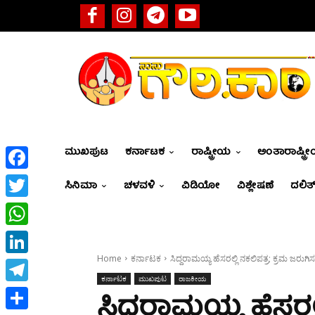
ಮುಖಪುಟ
ಕರ್ನಾಟಕ
ರಾಷ್ಟ್ರೀಯ
ಅಂತಾರಾಷ್ಟ್ರ
Facebook
ಸಿನಿಮಾ
ಚಳವಳಿ
ವಿಡಿಯೋ
ವಿಶ್ಲೇಷಣೆ
ದಲಿತ್
Twitter
WhatsApp
Home
ಕರ್ನಾಟಕ
ಸಿದ್ದರಾಮಯ್ಯ ಹೆಸರಲ್ಲಿ ನಕಲಿಪತ್ರ; ಕ್ರಮ ಜರುಗಿಸ
LinkedIn
ಕರ್ನಾಟಕ
ಮುಖಪುಟ
ರಾಜಕೀಯ
Telegram
ಸಿದ್ದರಾಮಯ್ಯ ಹೆಸರಲ್