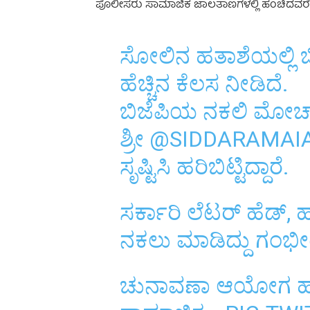
ಪೊಲೀಸರು ಸಾಮಾಜಿಕ ಜಾಲತಾಣಗಳಲ್ಲಿ ಹಂಚಿದವರೆಲ್ಲರ
ಸೋಲಿನ ಹತಾಶೆಯಲ್ಲಿ ಬಿಜೆಪ
ಹೆಚ್ಚಿನ ಕೆಲಸ ನೀಡಿದೆ.
ಬಿಜೆಪಿಯ ನಕಲಿ ಮೋರ
ಶ್ರೀ
@SIDDARAMAI
ಸೃಷ್ಟಿಸಿ ಹರಿಬಿಟ್ಟಿದ್ದಾರೆ.
ಸರ್ಕಾರಿ ಲೆಟರ್ ಹೆಡ್,
ನಕಲು ಮಾಡಿದ್ದು ಗಂಭ
ಚುನಾವಣಾ ಆಯೋಗ ಹ