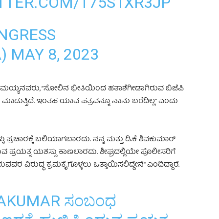
ITTER.COM/T75S1XR3JP
NGRESS
A)
MAY 8, 2023
ದ್ದರಾಮಯ್ಯನವರು, “ಸೋಲಿನ ಭೀತಿಯಿಂದ ಹತಾಶೆಗೀಡಾಗಿರುವ ಬಿಜೆಪಿ
ಚಾರ ಮಾಡುತ್ತಿದೆ. ಇಂತಹ ಯಾವ ಪತ್ರವನ್ನೂ ನಾನು ಬರೆದಿಲ್ಲ” ಎಂದು
 ಪ್ರಚಾರಕ್ಕೆ ಬಲಿಯಾಗಬಾರದು. ನನ್ನ ಮತ್ತು ಡಿ.ಕೆ ಶಿವಕುಮಾರ್
ವ ಪ್ರಯತ್ನ ಯಶಸ್ಸು ಕಾಣಲಾರದು. ಶೀಘ್ರದಲ್ಲಿಯೇ ಪೊಲೀಸರಿಗೆ
ುವವರ ವಿರುದ್ಧ ಕ್ರಮ‌ಕೈಗೊಳ್ಳಲು ಒತ್ತಾಯಿಸಲಿದ್ದೇನೆ” ಎಂದಿದ್ದಾರೆ.
AKUMAR
ಸಂಬಂಧ