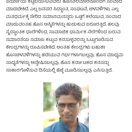
ಪರ್ಯಾಯ ಕಟ್ಟಬಯಸುವವರು ಹೊಸತಲೆಮಾರಿನೊಂದಿಗೆ ಸಂವಾದ
ಮಾಡಬೇಕಿದೆ. ಎಲ್ಲ ಜನಪರ ಸಿದ್ಧಾಂತ, ಸಂಘಟನೆ, ಚಳವಳಿಗಳು, ಎಲ್ಲ
ಮತಧರ್ಮಕ್ಕೆ ಸೇರಿದ ಸಮಾನಮನಸ್ಕರು ಒಟ್ಟಿಗೆ ಕಲೆಯುವ, ಸಂವಾದ
ಮಾಡುವಂತಹ ಹೊಸ ಅಸ್ಮಿತೆಗಳನ್ನು ಹುಡುಕುವ ಜರೂರತ್ತಿದೆ. ಹಲವು
ಸೈದ್ಧಾಂತಿಕ ಧಾರೆಗಳಿಂದ, ಸಾಮಾಜಿಕ ಧಾರ್ಮಿಕ ನೆಲೆಗಳಿಂದ ಬರುವ
ಸಮಾನತೆಯ ಸಮಾಜ ಕಟ್ಟುವ ಕನಸುಳ್ಳವರನ್ನು ಒಟ್ಟುಗೂಡಿಸುವ
ಕೇಂದ್ರಗಳನ್ನು ರೂಪಿಸಬೇಕಿದೆ. ಅಂತಹ ಕೇಂದ್ರಗಳು ಬಹುಶಃ
ಹೊಸಚಳವಳಿಗಳನ್ನು ಹಡೆಯುವ ಗರ್ಭಗಳಾಗಬಲ್ಲವು; ಹೊಸ ಮಾಧ್ಯಮ
ಸಾಧ್ಯತೆಗಳನ್ನು ಅನ್ವೇಷಿಸಬಲ್ಲವು. ಹೊಸ ಕರ್ನಾಟಕದ ಕನಸನ್ನು
ಸಾಕಾರಗೊಳಿಸುವ ದಿಸೆಯಲ್ಲಿ ಹೆಜ್ಜೆ ಮೂಡಿಸಬಲ್ಲವು ಎನಿಸುತ್ತಿದೆ.