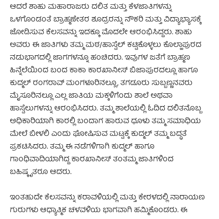
ಆದರೆ ಶಾಹು ಮಹಾರಾಜರು ದಲಿತ ಮತ್ತು ಕೆಳಜಾತಿಗಳನ್ನು
ಒಳಗೊಂಡಂತೆ ಬ್ರಾಹ್ಮಣೇತರ ಶೂದ್ರರನ್ನು ನೌಕರಿ ಮತ್ತು ವಿದ್ಯಾಭ್ಯಾಸಕ್ಕೆ
ಜೋಡಿಸುವ ಕೆಲಸವನ್ನು ಇದಕ್ಕೂ ಮೊದಲೇ ಆರಂಭಿಸಿದ್ದರು. ಶಾಹು
ಅವರು ಈ ಜಾತಿಗಳು ತಮ್ಮ ಮಠ/ಹಾಸ್ಟೆಲ್ ಕಟ್ಟಿಕೊಳ್ಳಲು ಕೊಲ್ಹಾಪುರದ
ನಡುಭಾಗದಲ್ಲಿ ಜಾಗಗಳನ್ನೂ ಹಂಚಿದರು. ಇವುಗಳ ಜತೆಗೆ ಬ್ರಾಹ್ಮಣ
ಹಿನ್ನೆಲೆಯಿಂದ ಬಂದ ಕಾಕಾ ಕಾರಖಾನೀಸ್ ಬಿಜಾಪುರದಲ್ಲೂ ಹಾಗೂ
ಕುದ್ಮಲ್ ರಂಗರಾವ್ ಮಂಗಳೂರಿನಲ್ಲೂ, ತಗಡೂರು ಸುಬ್ಬಣ್ಣನವರು
ಮೈಸೂರಿನಲ್ಲೂ ಎಲ್ಲ ಜಾತಿಯ ಮಕ್ಕಳಿಗೆಂದು ಶಾಲೆ ಅಥವಾ
ಹಾಸ್ಟೆಲುಗಳನ್ನು ಆರಂಭಿಸಿದರು. ತಮ್ಮ ಶಾಲೆಯಲ್ಲಿ ಓದಿದ ದಲಿತನೊಬ್ಬ
ಅಧಿಕಾರಿಯಾಗಿ ಕಾರಲ್ಲಿ ಬಂದಾಗ ಹಾರುವ ಧೂಳು ತಮ್ಮ ಸಮಾಧಿಯ
ಮೇಲೆ ಬೀಳಲಿ ಎಂದು ಘೋಷಿಸುವ ಮಟ್ಟಕ್ಕೆ ಕುದ್ಮಲ್ ತಮ್ಮ ಬದ್ಧತೆ
ಪ್ರಕಟಿಸಿದರು. ತಮ್ಮ ಈ ನಡೆಗಳಿಗಾಗಿ ಕುದ್ಮಲ್ ಹಾಗೂ
ಗಾಂಧಿವಾದಿಯಾಗಿದ್ದ ಕಾರಖಾನೀಸ್ ತಂತಮ್ಮ ಜಾತಿಗಳಿಂದ
ಬಹಿಷ್ಕೃತರೂ ಆದರು.
ಇಂತಹುದೇ ಕೆಲಸವನ್ನು ಕರಾವಳಿಯಲ್ಲಿ ಮತ್ತು ಕೇರಳದಲ್ಲಿ ನಾರಾಯಣ
ಗುರುಗಳು ಆಧ್ಯಾತ್ಮಿಕ ಚಳವಳಿಯ ಭಾಗವಾಗಿ ಹಮ್ಮಿಕೊಂಡರು. ಈ