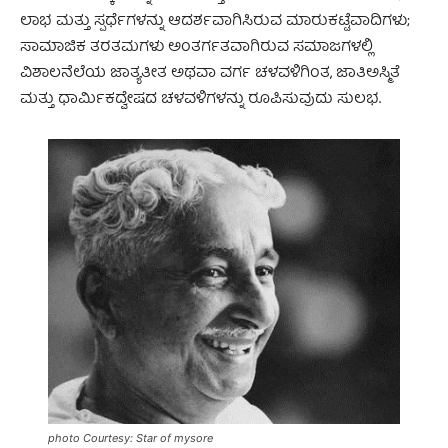
ಲಾಭ ಮತ್ತು ಸ್ಪರ್ಧೆಗಳನ್ನು ಆದರ್ಶವಾಗಿಸಿರುವ ಮಾರುಕಟ್ಟೆವಾದಿಗಳು;
ಸಾಮಾಜಿಕ ತರತಮಗಳು ಅಂತರ್ಗತವಾಗಿರುವ ಸಮಾಜಗಳಲ್ಲಿ
ವಿಶಾಲನೆಲೆಯ ಜಾತ್ಯತೀತ ಅಥವಾ ವರ್ಗ ಚಳವಳಿಗಿಂತ, ಜಾತಿಅಸ್ಮಿತೆ
ಮತ್ತು ಧಾರ್ಮಿಕದ್ವೇಷದ ಚಳವಳಿಗಳನ್ನು ರೂಪಿಸುವುದು ಸುಲಭ.
photo Courtesy: Star of mysore