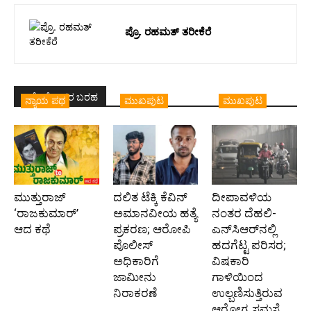
ಪ್ರೊ. ರಹಮತ್ ತರೀಕೆರೆ
ಇದೇ ಲೇಖಕರ ಬರಹ
ನ್ಯಾಯ ಪಥ
ಮುಖಪುಟ
ಮುಖಪುಟ
ಮುತ್ತುರಾಜ್
ದಲಿತ ಟೆಕ್ಕಿ ಕೆವಿನ್
ದೀಪಾವಳಿಯ
‘ರಾಜಕುಮಾರ್‍’
ಅಮಾನವೀಯ ಹತ್ಯೆ
ನಂತರ ದೆಹಲಿ-
ಆದ ಕಥೆ
ಪ್ರಕರಣ; ಆರೋಪಿ
ಎನ್‌ಸಿಆರ್‌ನಲ್ಲಿ
ಪೊಲೀಸ್‌
ಹದಗೆಟ್ಟ ಪರಿಸರ;
ಅಧಿಕಾರಿಗೆ
ವಿಷಕಾರಿ
ಜಾಮೀನು
ಗಾಳಿಯಿಂದ
ನಿರಾಕರಣೆ
ಉಲ್ಬಣಿಸುತ್ತಿರುವ
ಆರೋಗ್ಯ ಸಮಸ್ಯೆ