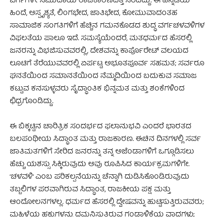
ವರ್ಗಗಳೇ ಸಮುದಾಯ ರಾಜಕಾರಣದತ್ತ ಸರಿದಿದ್ದು. ಈ ಹಿನ್ನಡೆಯ
ಹಿಂದೆ, ಅಸ್ಪೃಶ್ಯತೆ, ಲಿಂಗಭೇದ, ಜಾತಿಭೇದ, ಕೋಮುವಾದಂತಹ
ಸಾಮಾಜಿಕ ಸಂಗತಿಗಳಿಗೆ ಹೆಚ್ಚಿನ ಗಮನಕೊಡದ ಶುದ್ಧ ವರ್ಗಚಳವಳಿಗಳ
ವಿಫಲತೆಯ ಪಾಲೂ ಇದೆ. ಸಮಸ್ಯೆಯೆಂದರೆ, ಮತಧರ್ಮದ ಹೆಸರಲ್ಲಿ
ಜನರನ್ನು ವಿಭಜಿಸುವವರಲ್ಲಿ, ದೇಶವನ್ನು ಕಾರ್ಪೊರೇಟ್ ವಲಯದ
ಲೂಟಿಗೆ ತೆರೆಯುವವರಲ್ಲಿ ಏರ್ಪಟ್ಟ ಅಭೂತಪೂರ್ವ ಸಹಮತ; ಸರ್ವರೂ
ಘನತೆಯಿಂದ ಸಮಾನತೆಯಿಂದ ನೆಮ್ಮದಿಯಿಂದ ಬದುಕುವ ಸಮಾಜ
ಕಟ್ಟುವ ಕನಸುಳ್ಳವರು ಸೈದ್ಧಾಂತಿಕ ಭಿನ್ನಮತ ಮತ್ತು ಶಂಕೆಗಳಿಂದ
ಛಿಧ್ರಗೊಂಡಿದ್ದು.
ಈ ಬಿಕ್ಕಟ್ಟಿನ ಚಾರಿತ್ರಿಕ ಸಂದರ್ಭದ ಫಲಾನುಭವಿ ಎಂದರೆ ಭಾರತದ
ಬಲಪಂಥೀಯ ಸಿದ್ಧಾಂತ ಮತ್ತು ರಾಜಕಾರಣ. ಈಚಿನ ದಿನಗಳಲ್ಲಿ ಸರ್ವ
ಜಾತಿಮತಗಳಿಗೆ ಸೇರಿದ ಜನರನ್ನು ತನ್ನ ಅಜೆಂಡಾಗಳಿಗೆ ಒಗ್ಗೂಡಿಸಲು
ಹೆಚ್ಚು ಯಶಸ್ಸು ಸಿಕ್ಕಿರುವುದು ಅವು ರೂಪಿಸಿದ ಕಾರ್ಯಕ್ರಮಗಳಿಗೇ.
‘ಚಳವಳಿ’ ಎಂಬ ಪರಿಕಲ್ಪನೆಯನ್ನು ಚೆನ್ನಾಗಿ ದುಡಿಸಿಕೊಂಡಿರುವುದು
ತಬ್ಬಲಿಗಳ ಪರವಾಗಿರುವ ಸಿದ್ಧಾಂತ, ರಾಜಕೀಯ ಪಕ್ಷ ಮತ್ತು
ಆಂದೋಲನಗಳಲ್ಲ. ಧರ್ಮದ ಹೆಸರಲ್ಲಿ ದ್ವೇಷವನ್ನು ಹುಟ್ಟಿಸುತ್ತಿರುವವರು;
ಮಹಿಳೆಯ ಹಕ್ಕುಗಳನ್ನು ದಮನಿಸುತ್ತಿರುವ ಗಂಡಾಳಿಕೆಯ ವಾದಗಳು;