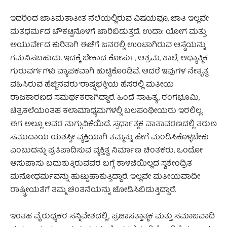
ಇದರಿಂದ ಜಾತಿಮತಾತೀತ ನೆಲೆಯಲ್ಲಿರುವ ವಿಷಯವೂ, ಜಾತಿ ಇಲ್ಲವೇ
ಮತಧರ್ಮದ ಚೌಕಟ್ಟಿನೊಳಗೆ ಜಾರಿಬಿಡುತ್ತದೆ. ಉದಾ: ಯೋಗ ಮತ್ತು
ಅಯುರ್ವೇದ ಕುರಿತಾಗಿ ಈಚೆಗೆ ಜನರಲ್ಲಿ ಉಂಟಾಗಿರುವ ಆಸ್ಥೆಯನ್ನು
ಗಮನಿಸಬಹುದು. ಇದಕ್ಕೆ ಬೇಕಾದ ಕೋರ್ಸು, ಆಶ್ರಮ, ಶಾಲೆ, ಆಧ್ಯಾತ್ಮಿಕ
ಗುರುವರ್ಗಗಳು ವ್ಯಾಪಕವಾಗಿ ಹುಟ್ಟಿಕೊಂಡಿವೆ. ಆದರೆ ಇವುಗಳ ನೇತೃತ್ವ
ವಹಿಸಿರುವ ಹೆಚ್ಚಿನವರು ‘ರಾಷ್ಟ್ರಭಕ್ತಿ’ಯ ಹೆಸರಲ್ಲಿ ಮತೀಯ
ರಾಜಕಾರಣದ ಸಮರ್ಥಕರಾಗಿದ್ದಾರೆ. ಹಿಂದೆ ಸಾಹಿತ್ಯ, ರಂಗಭೂಮಿ,
ಚಿತ್ರಕಲೆಯಂತಹ ಕಲಾಮಾಧ್ಯಮಗಳಲ್ಲಿ ಬಲಪಂಥೀಯರು ಇರಲಿಲ್ಲ.
ಈಗ ಅಲ್ಲೂ ಅವರ ನುಗ್ಗುವಿಕೆಯಿದೆ. ಸ್ಪರ್ಧಾತ್ಮಕ ವಾತಾವರಣದಲ್ಲಿ ತರುಣ
ಸಮುದಾಯ ಯಶಸ್ವೀ ವ್ಯಕ್ತಿಯಾಗಿ ತಮ್ಮನ್ನು ಹೇಗೆ ಮಂಡಿಸಿಕೊಳ್ಳಬೇಕು
ಎಂಬುದನ್ನು ಪ್ರತಿಪಾದಿಸುವ ವ್ಯಕ್ತಿತ್ವ ನಿರ್ಮಾಣ ಚಿಂತಕರು, ಒಂದೋ
ಆಸುಪಾಸು ಬದುಕುತ್ತಿರುವವರ ಬಗ್ಗೆ ಕಾಳಜಿಯಿಲ್ಲದ ಸ್ವಕೇಂದ್ರಿತ
ಮನೋಧರ್ಮವನ್ನು ಹುಟ್ಟುಹಾಕುತ್ತಿದ್ದಾರೆ. ಇಲ್ಲವೇ ಮತೀಯವಾದೀ
ರಾಷ್ಟ್ರೀಯತೆಗೆ ತಮ್ಮ ಚಿಂತನೆಯನ್ನು ಜೋಡಿಸಿಬಿಡುತ್ತಿದ್ದಾರೆ.
ಇಂತಹ ವೈರುಧ್ಯಕರ ಸನ್ನಿವೇಶದಲ್ಲಿ, ಪ್ರಜಾಸತ್ತಾತ್ಮಕ ಮತ್ತು ಸಮಾಜವಾದಿ