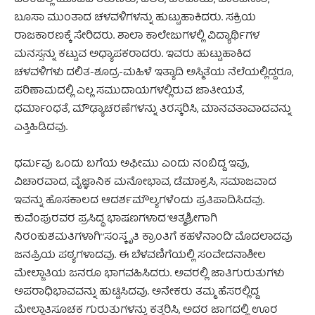
ದಶಕದಲ್ಲಿ ಮೂಡಿದ ತರುಣರು, ದಲಿತ, ಬಂಡಾಯ, ಜಾತಿವಿನಾಶ,
ಬೂಸಾ ಮುಂತಾದ ಚಳವಳಿಗಳನ್ನು ಹುಟ್ಟುಹಾಕಿದರು. ಸಕ್ರಿಯ
ರಾಜಕಾರಣಕ್ಕೆ ಸೇರಿದರು. ಶಾಲಾ ಕಾಲೇಜುಗಳಲ್ಲಿ ವಿದ್ಯಾರ್ಥಿಗಳ
ಮನಸ್ಸನ್ನು ಕಟ್ಟುವ ಅಧ್ಯಾಪಕರಾದರು. ಇವರು ಹುಟ್ಟುಹಾಕಿದ
ಚಳವಳಿಗಳು ದಲಿತ-ಶೂದ್ರ-ಮಹಿಳೆ ಇತ್ಯಾದಿ ಅಸ್ಮಿತೆಯ ನೆಲೆಯಲ್ಲಿದ್ದರೂ,
ಪರಿಣಾಮದಲ್ಲಿ ಎಲ್ಲ ಸಮುದಾಯಗಳಲ್ಲಿರುವ ಜಾತೀಯತೆ,
ಧರ್ಮಾಂಧತೆ, ಮೌಢ್ಯಾಚರಣೆಗಳನ್ನು ತಿರಸ್ಕರಿಸಿ, ಮಾನವತಾವಾದವನ್ನು
ಎತ್ತಿಹಿಡಿದವು.
ಧರ್ಮವು ಒಂದು ಬಗೆಯ ಅಫೀಮು ಎಂದು ನಂಬಿದ್ದ ಇವು,
ವಿಚಾರವಾದ, ವೈಜ್ಞಾನಿಕ ಮನೋಭಾವ, ಡೆಮಾಕ್ರಸಿ, ಸಮಾಜವಾದ
ಇವನ್ನು ಹೊಸಕಾಲದ ಆದರ್ಶಮೌಲ್ಯಗಳೆಂದು ಪ್ರತಿಪಾದಿಸಿದವು.
ಕುವೆಂಪುರವರ ಪ್ರಸಿದ್ಧ ಭಾಷಣಗಳಾದ ‘ಆತ್ಮಶ್ರೀಗಾಗಿ
ನಿರಂಕುಶಮತಿಗಳಾಗಿ’ ‘ಸಂಸ್ಕೃತಿ ಕ್ರಾಂತಿಗೆ ಕಹಳೆನಾಂದಿ’ ಮೊದಲಾದವು
ಜನಪ್ರಿಯ ಪಠ್ಯಗಳಾದವು. ಈ ಬೆಳವಣಿಗೆಯಲ್ಲಿ ಸಂವೇದನಾಶೀಲ
ಮೇಲ್ಜಾತಿಯ ಜನರೂ ಭಾಗವಹಿಸಿದರು. ಅವರಲ್ಲಿ ಜಾತಿಗುರುತುಗಳು
ಅಪರಾಧಿಭಾವವನ್ನು ಹುಟ್ಟಿಸಿದವು. ಅನೇಕರು ತಮ್ಮ ಹೆಸರಲ್ಲಿದ್ದ
ಮೇಲ್ಜಾತಿಸೂಚಕ ಗುರುತುಗಳನ್ನು ಕತ್ತರಿಸಿ, ಅದರ ಜಾಗದಲ್ಲಿ ಊರ