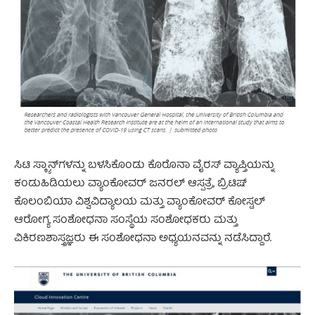
ಸಿಟಿ ಸ್ಕ್ಯಾನ್‌ಗಳನ್ನು ಬಳಸಿಕೊಂಡು ಕೊರೊನಾ ವೈರಸ್ ವ್ಯಾಪ್ತಿಯನ್ನು
ಕಂಡುಹಿಡಿಯಲು ವ್ಯಾಂಕೋವರ್ ಜನರಲ್ ಆಸ್ಪತ್ರೆ, ಬ್ರಿಟಿಷ್
ಕೊಲಂಬಿಯಾ ವಿಶ್ವವಿದ್ಯಾಲಯ ಮತ್ತು ವ್ಯಾಂಕೋವರ್ ಕೋಸ್ಟಲ್
ಆರೋಗ್ಯ ಸಂಶೋಧನಾ ಸಂಸ್ಥೆಯ ಸಂಶೋಧಕರು ಮತ್ತು
ವಿಕಿರಣಶಾಸ್ತ್ರಜ್ಞರು ಈ ಸಂಶೋಧನಾ ಅಧ್ಯಯನವನ್ನು ನಡೆಸಿದ್ದಾರೆ.