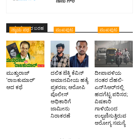
ನಾನು ಗೌರಿ
ಇದೇ ಲೇಖಕರ ಬರಹ
ನ್ಯಾಯ ಪಥ
ಮುಖಪುಟ
ಮುಖಪುಟ
ಮುತ್ತುರಾಜ್
ದಲಿತ ಟೆಕ್ಕಿ ಕೆವಿನ್
ದೀಪಾವಳಿಯ
‘ರಾಜಕುಮಾರ್‍’
ಅಮಾನವೀಯ ಹತ್ಯೆ
ನಂತರ ದೆಹಲಿ-
ಆದ ಕಥೆ
ಪ್ರಕರಣ; ಆರೋಪಿ
ಎನ್‌ಸಿಆರ್‌ನಲ್ಲಿ
ಪೊಲೀಸ್‌
ಹದಗೆಟ್ಟ ಪರಿಸರ;
ಅಧಿಕಾರಿಗೆ
ವಿಷಕಾರಿ
ಜಾಮೀನು
ಗಾಳಿಯಿಂದ
ನಿರಾಕರಣೆ
ಉಲ್ಬಣಿಸುತ್ತಿರುವ
ಆರೋಗ್ಯ ಸಮಸ್ಯೆ