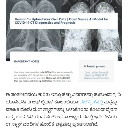
ಈ ಸಂಶೋಧನೆಯ ಕುರಿತು ಇನ್ನೂ ಹೆಚ್ಚು ವಿವರಗಳನ್ನು ಹುಡುಕಿದಾಗ, ’ದಿ
ಯೂನಿವರ್ಸಿಟಿ ಆಫ್ ಬ್ರಿಟಿಷ್ ಕೊಲಂಬಿಯಾ’
ವೆಬ್‌ಸೈಟ್‌ನಲ್ಲಿ
ಮತ್ತಷ್ಟು
ಮಾಹಿತಿ ದೊರೆತಿದೆ. CT ಸ್ಕ್ಯಾನ್‌ಗಳನ್ನು ಬಳಸಿಕೊಂಡು ಕೋವಿಡ್ ವೈರಸ್
ಅನ್ನು ಕಂಡುಹಿಡಿಯುವ ಸಂಶೋಧನಾ ಅಧ್ಯಯನದಲ್ಲಿ ಇದೇ ರೀತಿಯ
CT ಸ್ಕ್ಯಾನ್ ವರದಿಗಳ ಹೋಲಿಕೆ ಚಿತ್ರವನ್ನು ಪ್ರಕಟಿಸಲಾಗಿದೆ.