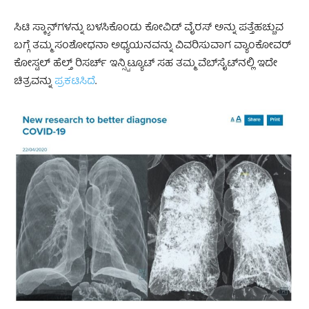
ಸಿಟಿ ಸ್ಕ್ಯಾನ್‌ಗಳನ್ನು ಬಳಸಿಕೊಂಡು ಕೋವಿಡ್ ವೈರಸ್ ಅನ್ನು ಪತ್ತೆಹಚ್ಚುವ
ಬಗ್ಗೆ ತಮ್ಮ ಸಂಶೋಧನಾ ಅಧ್ಯಯನವನ್ನು ವಿವರಿಸುವಾಗ ವ್ಯಾಂಕೋವರ್
ಕೋಸ್ಟಲ್ ಹೆಲ್ತ್ ರಿಸರ್ಚ್ ಇನ್ಸ್ಟಿಟ್ಯೂಟ್ ಸಹ ತಮ್ಮ ವೆಬ್‌ಸೈಟ್‌ನಲ್ಲಿ ಇದೇ
ಚಿತ್ರವನ್ನು
ಪ್ರಕಟಿಸಿದೆ
.