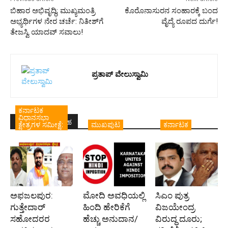
ಬಿಹಾರ ಅಭಿವೃದ್ಧಿ; ಮುಖ್ಯಮಂತ್ರಿ
ಕೊರೊನಾಸುರನ ಸಂಹಾರಕ್ಕೆ ಬಂದ
ಅಭ್ಯರ್ಥಿಗಳ ನೇರ ಚರ್ಚೆ: ನಿತೀಶ್‌ಗೆ
ವೈದ್ಯೆ ರೂಪದ ದುರ್ಗೆ!
ತೇಜಸ್ವಿ ಯಾದವ್ ಸವಾಲು!
ಪ್ರತಾಪ್‌ ವೇಲುಸ್ವಾಮಿ
ಕರ್ನಾಟಕ
ವಿಧಾನಸಭಾ
ಇದೇ ಲೇಖಕರ ಬರಹ
ಕ್ಷೇತ್ರಗಳ ಸಮೀಕ್ಷೆ:
ಮುಖಪುಟ
ಕರ್ನಾಟಕ
ಅಫಜಲಪುರ:
ಮೋದಿ ಅವಧಿಯಲ್ಲಿ
ಸಿಎಂ ಪುತ್ರ
ಗುತ್ತೇದಾರ್
ಹಿಂದಿ ಹೇರಿಕೆಗೆ
ವಿಜಯೇಂದ್ರ
ಸಹೋದರರ
ಹೆಚ್ಚು ಅನುದಾನ/
ವಿರುದ್ಧ ದೂರು;