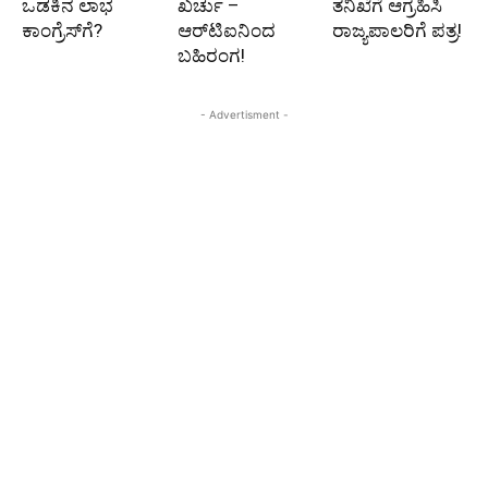
ಒಡಕಿನ ಲಾಭ
ಖರ್ಚು –
ತನಿಖೆಗೆ ಆಗ್ರಹಿಸಿ
ಕಾಂಗ್ರೆಸ್‌ಗೆ?
ಆರ್‌ಟಿಐನಿಂದ
ರಾಜ್ಯಪಾಲರಿಗೆ ಪತ್ರ!
ಬಹಿರಂಗ!
- Advertisment -