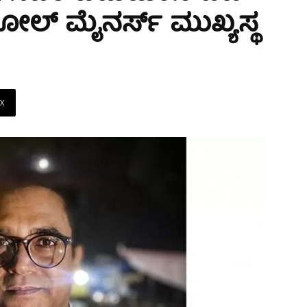
್ ಹೋಲ್ ಮೈನರ್ಸ್‌ ಮುಖ್ಯಸ್ಥ
X