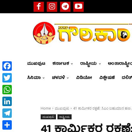
ಮುಖಪುಟ
ಕರ್ನಾಟಕ
ರಾಷ್ಟ್ರೀಯ
ಅಂತಾರಾಷ್ಟ್ರ
Facebook
ಸಿನಿಮಾ
ಚಳವಳಿ
ವಿಡಿಯೋ
ವಿಶ್ಲೇಷಣೆ
ದಲಿತ್
Twitter
WhatsApp
Home
ಮುಖಪುಟ
41 ಕಾರ್ಮಿಕರ ರಕ್ಷಣೆ: ಸಿಎಂ ಬಹುಮಾನ ಹಣ ತಿರ
LinkedIn
ಮುಖಪುಟ
ರಾಷ್ಟ್ರೀಯ
Telegram
41 ಕಾರ್ಮಿಕರ ರಕ್