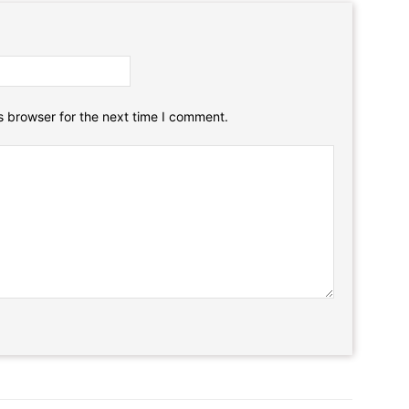
Email:*
Website:
s browser for the next time I comment.