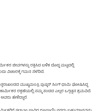
 Advertisement -
ಾರ್ಮಿಕರ ಜೀವಗಳನ್ನು ರಕ್ಷಿಸಿದ ಬಳಿಕ ದೊಡ್ಡ ಮಟ್ಟದಲ್ಲಿ
ದು ವಿಚಾರಕ್ಕೆ ಗಮನ ಸೆಳೆದಿದೆ.
ತರಾಖಂಡದ ಮುಖ್ಯಮಂತ್ರಿ ಪುಷ್ಕರ್ ಸಿಂಗ್ ಧಾಮಿ ಘೋಷಿಸಿದ್ದ
ಾರ್ಮಿಕರ ರಕ್ಷಣೆಯಲ್ಲಿ ನಮ್ಮ ತಂಡದ ಎಲ್ಲರ ಒಗ್ಗಟ್ಟಿನ ಶ್ರಮವಿದೆ.
ಅವರು ಹೇಳಿದ್ದಾರೆ.
 ಕಾರ್ಮಿಕರಿಗೆ ತಲಾ 50 ಸಾವಿರ ರೂಪಾಯಿ ನಗದು ಬಹುಮಾನವನ್ನು