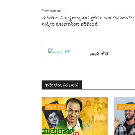
Previous article
ಮಹಿಳೆಯ ವಿರುದ್ಧ ಅತ್ಯಾಚಾರ ಪ್ರಕರಣ ದಾಖಲಿಸಬಹುದೇ?
ಸುಪ್ರೀಂ ಕೋರ್ಟ್‌ನಿಂದ ಪರಿಶೀಲನೆ
ನಾನು ಗೌರಿ
ಇದೇ ಲೇಖಕರ ಬರಹ
ನ್ಯಾಯ ಪಥ
ಮುಖಪು