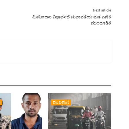
Next article
ಮಿಜೋರಾಂ ವಿಧಾನಸಭೆ ಚುನಾವಣೆಯ ಮತ ಎಣಿಕೆ
ಮುಂದೂಡಿಕೆ
ಟ
ಮುಖಪುಟ