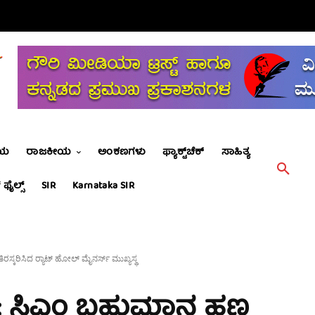
ೀಯ
ರಾಜಕೀಯ
ಅಂಕಣಗಳು
ಫ್ಯಾಕ್ಟ್‌ಚೆಕ್
ಸಾಹಿತ್ಯ
 ಫೈಲ್ಸ್
SIR
Karnataka SIR
ಸ್ಕರಿಸಿದ ರ‍್ಯಾಟ್ ಹೋಲ್ ಮೈನರ್ಸ್‌ ಮುಖ್ಯಸ್ಥ
ಷಣೆ: ಸಿಎಂ ಬಹುಮಾನ ಹಣ