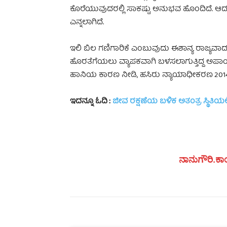
ಕೊರೆಯುವುದರಲ್ಲಿ ಸಾಕಷ್ಟು ಅನುಭವ ಹೊಂದಿದೆ. ಆದರೆ,
ಎನ್ನಲಾಗಿದೆ.
ಇಲಿ ಬಿಲ ಗಣಿಗಾರಿಕೆ ಎಂಬುವುದು ಈಶಾನ್ಯ ರಾಜ್ಯವಾದ
ಹೊರತೆಗೆಯಲು ವ್ಯಾಪಕವಾಗಿ ಬಳಸಲಾಗುತ್ತಿದ್ದ ಅಪಾಯ
ಹಾನಿಯ ಕಾರಣ ನೀಡಿ, ಹಸಿರು ನ್ಯಾಯಾಧೀಕರಣ 2014 ರ
ಇದನ್ನೂ ಓದಿ :
ಜೀವ ರಕ್ಷಣೆಯ ಬಳಿಕ ಅತಂತ್ರ ಸ್ಥಿತಿಯಲ್
ನಾನುಗೌರಿ.ಕಾಂ