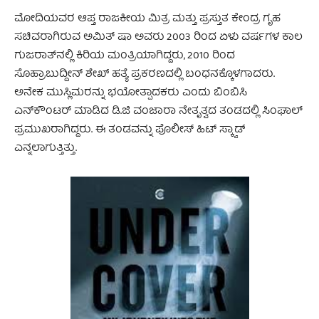
ಮೋದಿಯವರ ಆಪ್ತ ರಾಜಕೀಯ ಮಿತ್ರ ಮತ್ತು ಪ್ರಸ್ತುತ ಕೇಂದ್ರ ಗೃಹ
ಸಚಿವರಾಗಿರುವ ಅಮಿತ್ ಷಾ ಅವರು 2003 ರಿಂದ ಏಳು ವರ್ಷಗಳ ಕಾಲ
ಗುಜರಾತ್‌ನಲ್ಲಿ ಕಿರಿಯ ಮಂತ್ರಿಯಾಗಿದ್ದರು, 2010 ರಿಂದ
ಸೊಹ್ರಾಬುದ್ದೀನ್ ಶೇಖ್ ಹತ್ಯೆ ಪ್ರಕರಣದಲ್ಲಿ ಬಂಧನಕ್ಕೊಳಗಾದರು.
ಅನೇಕ ಮುಸ್ಲಿಮರನ್ನು ಭಯೋತ್ಪಾದಕರು ಎಂದು ಬಿಂಬಿಸಿ
ಎನ್‌ಕೌಂಟರ್ ಮಾಡಿದ ಡಿ.ಜಿ ವಂಜಾರಾ ನೇತೃತ್ವದ ತಂಡದಲ್ಲಿ ಸಿಂಘಾಲ್
ಪ್ರಮುಖರಾಗಿದ್ದರು. ಈ ತಂಡವನ್ನು ಪೊಲೀಸ್ ಹಿಟ್ ‌ಸ್ಕ್ವಾಡ್
ಎನ್ನಲಾಗುತ್ತಿತ್ತು.