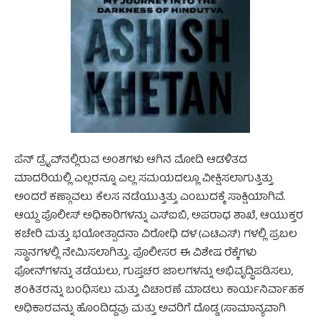
ಪೆನ್ ಡ್ರೈವ್‌‌ನಲ್ಲಿರುವ ಅಂಶಗಳು ಆಗಿನ ಮೋದಿ ಆಡಳಿತದ
ಮಾದರಿಯಲ್ಲಿ ಎಲ್ಲರನ್ನೂ ಎಲ್ಲ ಸಮಯದಲ್ಲೂ ವೀಕ್ಷಿಸಲಾಗುತ್ತಿತ್ತು
ಅಂದರೆ ಕಣ್ಗಾವಲು ಕೆಲಸ ನಡೆಯುತ್ತಿತ್ತು ಎಂಬುದಕ್ಕೆ ಸಾಕ್ಷಿಯಾಗಿವೆ.
ಆಯ್ದ ಪೊಲೀಸ್ ಅಧಿಕಾರಿಗಳನ್ನು ಎಸ್‌ಐಬಿ, ಅಪರಾಧ ಶಾಖೆ, ಆಯುಕ್ತರ
ಕಚೇರಿ ಮತ್ತು ಭಯೋತ್ಪಾದನಾ ವಿರೋಧಿ ದಳ (ಎಟಿಎಸ್) ಗಳಲ್ಲಿ ಪ್ರಬಲ
ಸ್ಥಾನಗಳಲ್ಲಿ ನೇಮಿಸಲಾಗಿತ್ತು. ಪೊಲೀಸರ ಈ ವಿಶೇಷ ರೆಕ್ಕೆಗಳು
ಫೋನ್‌ಗಳನ್ನು ತಡೆಯಲು, ಗುಪ್ತಚರ ಜಾಲಗಳನ್ನು ಅಭಿವೃದ್ಧಿಪಡಿಸಲು,
ಶಂಕಿತರನ್ನು ಬಂಧಿಸಲು ಮತ್ತು ವಿಚಾರಣೆ ಮಾಡಲು ಕಾರ್ಯನಿರ್ವಾಹಕ
ಅಧಿಕಾರವನ್ನು ಹೊಂದಿದ್ದವು ಮತ್ತು ಅವರಿಗೆ ದೊಡ್ಡ (ಸಾಮಾನ್ಯವಾಗಿ