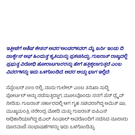
ಇತ್ತೀಚೆಗೆ ಆಶಿಷ್ ಕೇತನ್‌ ಅವರ ‘ಅಂಡರ್‌ಕವರ್: ಮೈ ಜರ್ನಿ ಇಂಡು ದಿ
ಡಾರ್ಕ್ನೆಸ್ ಆಫ್ ಹಿಂದುತ್ವ’ ಕೃತಿಯನ್ನು ಪ್ರಕಟಿಸಿದ್ದು, ಗುಜರಾತ್ ರಾಜ್ಯದಲ್ಲಿ
ಪ್ರಭುತ್ವ ವಿರೋಧಿ ಹೋರಾಟಗಾರರನ್ನು ಹೇಗೆ ಹತ್ತಿಕ್ಕಲಾಗುತ್ತದೆ ಎಂಬ
ವಿವರಗಳನ್ನು ಇದು ಒಳಗೊಂಡಿದೆ. ಅದರ ಆಯ್ದ ಭಾಗ ಇಲ್ಲಿದೆ:
ಸೆಪ್ಟೆಂಬರ್ 2013 ರಲ್ಲಿ, ನಾನು ‘ಗುಲೇಲ್’ ಎಂಬ ತನಿಖಾ ಸುದ್ದಿ
ಪೋರ್ಟಲ್ ಅನ್ನು ನಡೆಸುತ್ತಿದ್ದಾಗ, ಮೂಲವೊಂದು ನನಗೆ ಪೆನ್ ಡ್ರೈವ್
ನೀಡಿತು. ಗುಜರಾತ್ ಸರ್ಕಾರದಲ್ಲಿ ಆಗ ಗೃಹ ಸಚಿವರಾಗಿದ್ದ ಅಮಿತ್ ಷಾ,
ಮುಖ್ಯಮಂತ್ರಿ ನರೇಂದ್ರ ಮೋದಿ ಮತ್ತು ಗುಜರಾತ್ ಐಪಿಎಸ್
ಅಧಿಕಾರಿಯಾಗಿದ್ದ ಜಿ.ಎಲ್. ಸಿಂಘಾಲ್ ಅವರೊಂದಿಗೆ ನಡೆಸಿದ ನೂರಾರು
ದೂರವಾಣಿ ಸಂಭಾಷಣೆಗಳನ್ನು ಇದು ಒಳಗೊಂಡಿತ್ತು.