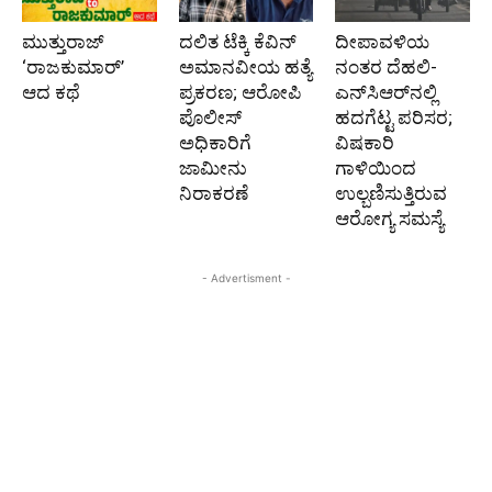
ಮುತ್ತುರಾಜ್
ದಲಿತ ಟೆಕ್ಕಿ ಕೆವಿನ್
ದೀಪಾವಳಿಯ
‘ರಾಜಕುಮಾರ್‍’
ಅಮಾನವೀಯ ಹತ್ಯೆ
ನಂತರ ದೆಹಲಿ-
ಆದ ಕಥೆ
ಪ್ರಕರಣ; ಆರೋಪಿ
ಎನ್‌ಸಿಆರ್‌ನಲ್ಲಿ
ಪೊಲೀಸ್‌
ಹದಗೆಟ್ಟ ಪರಿಸರ;
ಅಧಿಕಾರಿಗೆ
ವಿಷಕಾರಿ
ಜಾಮೀನು
ಗಾಳಿಯಿಂದ
ನಿರಾಕರಣೆ
ಉಲ್ಬಣಿಸುತ್ತಿರುವ
ಆರೋಗ್ಯ ಸಮಸ್ಯೆ
- Advertisment -