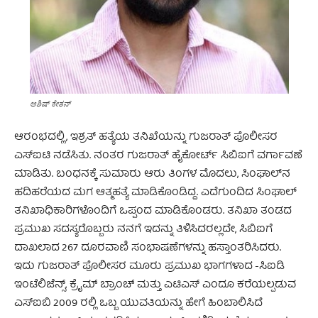
ಆಶಿಷ್ ಕೇತನ್
ಆರಂಭದಲ್ಲಿ, ಇಶ್ರತ್ ಹತ್ಯೆಯ ತನಿಖೆಯನ್ನು ಗುಜರಾತ್ ಪೊಲೀಸರ
ಎಸ್‌ಐಟಿ ನಡೆಸಿತು. ನಂತರ ಗುಜರಾತ್ ಹೈಕೋರ್ಟ್ ಸಿಬಿಐಗೆ ವರ್ಗಾವಣೆ
ಮಾಡಿತು. ಬಂಧನಕ್ಕೆ ಸುಮಾರು ಆರು ತಿಂಗಳ ಮೊದಲು, ಸಿಂಘಾಲ್‌ನ
ಹದಿಹರೆಯದ ಮಗ ಆತ್ಮಹತ್ಯೆ ಮಾಡಿಕೊಂಡಿದ್ದ. ಎದೆಗುಂದಿದ ಸಿಂಘಾಲ್
ತನಿಖಾಧಿಕಾರಿಗಳೊಂದಿಗೆ ಒಪ್ಪಂದ ಮಾಡಿಕೊಂಡರು. ತನಿಖಾ ತಂಡದ
ಪ್ರಮುಖ ಸದಸ್ಯರೊಬ್ಬರು ನನಗೆ ಇದನ್ನು ತಿಳಿಸಿದರಲ್ಲದೇ, ಸಿಬಿಐಗೆ
ದಾಖಲಾದ 267 ದೂರವಾಣಿ ಸಂಭಾಷಣೆಗಳನ್ನು ಹಸ್ತಾಂತರಿಸಿದರು.
ಇದು ಗುಜರಾತ್ ಪೊಲೀಸರ ಮೂರು ಪ್ರಮುಖ ಭಾಗಗಳಾದ -ಸಿಐಡಿ
ಇಂಟೆಲಿಜೆನ್ಸ್, ಕ್ರೈಮ್ ಬ್ರಾಂಚ್ ಮತ್ತು ಎಟಿಎಸ್ ಎಂದೂ ಕರೆಯಲ್ಪಡುವ
ಎಸ್‌ಐಬಿ 2009 ರಲ್ಲಿ ಒಬ್ಬ ಯುವತಿಯನ್ನು ಹೇಗೆ ಹಿಂಬಾಲಿಸಿದೆ