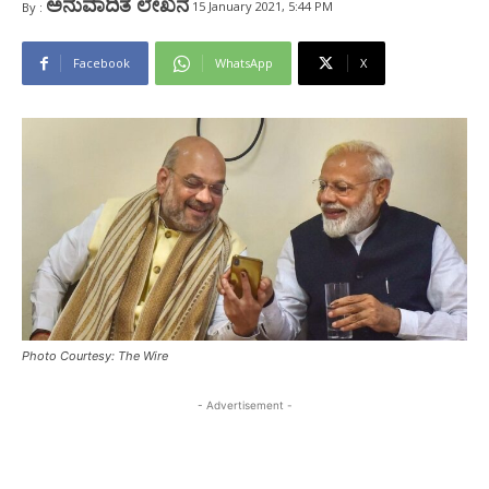
ಅನುವಾದಿತ ಲೇಖನ
15 January 2021, 5:44 PM
By :
Facebook
WhatsApp
X
Photo Courtesy: The Wire
- Advertisement -