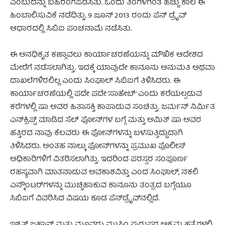
ಎಂಬುದನ್ನು ಬಹಿರಂಗಪಡಿಸಿತು. ಒಂದು ತಿಂಗಳಿಗಿಂತ ಹೆಚ್ಚು ಕಾಲ ಈ
ಹಿಂಬಾಲಿಸುವಿಕೆ ನಡೆದಿತ್ತು. 9 ಜೂನ್ 2013 ರಂದು ಪೆನ್ ಡ್ರೈವ್
ಆಧಾರದಲ್ಲಿ ಸಿಬಿಐ ಪಂಚನಾಮೆ ನಡೆಸಿತು.
ಈ ಅನಧಿಕೃತ ಕಣ್ಗಾವಲು ಕಾರ್ಯಾಚರಣೆಯನ್ನು ಮೌಖಿಕ ಆದೇಶದ
ಮೇರೆಗೆ ನಡೆಸಲಾಗಿತ್ತು. ಇದಕ್ಕೆ ಯಾವುದೇ ಕಾನೂನು ಅನುಮತಿ ಅಥವಾ
ದಾಖಲೆಗಳಿರಲಿಲ್ಲ ಎಂದು ಸಿಂಘಾಲ್ ಸಿಬಿಐಗೆ ತಿಳಿಸಿದರು. ಈ
ಕಾರ್ಯಾಚರಣೆಯಲ್ಲಿ ಪದೇ ಪದೇ ‘ಸಾಹೇಬ್’ ಎಂದು ಕರೆಯಲ್ಪಡುವ
ಕರೆಗಳಲ್ಲಿ ಷಾ ಅವರ ಹಿತಾಸಕ್ತಿ ಕಾಪಾಡುವ ಸಂಚಿತ್ತು. ಜರ್ಮನ್ ನಿರ್ಮಿತ
ಎನ್‌ಕ್ರಿಪ್ಟ್ ಮಾಡಿದ ಸೆಲ್ ಫೋನ್‌ಗಳ ಬಗ್ಗೆ ಮತ್ತು ಅಮಿತ್ ಷಾ ಅವರ
ಹತ್ತಿರದ ನಾವು ಕೆಲವರು ಈ ಫೋನ್‌ಗಳನ್ನು ಬಳಸುತ್ತಿದ್ದುದಾಗಿ
ತಿಳಿಸಿದರು. ಅಂತಹ ನಾಲ್ಕು ಫೋನ್‌ಗಳನ್ನು ಪ್ರಮುಖ ಪೊಲೀಸ್
ಅಧಿಕಾರಿಗಳಿಗೆ ವಿತರಿಸಲಾಗಿತ್ತು. ಇದರಿಂದ ಪರಸ್ಪರ ಸಂಪೂರ್ಣ
ರಹಸ್ಯವಾಗಿ ಮಾತನಾಡುವ ಅವಕಾಶವಿತ್ತು ಎಂದ ಸಿಂಘಾಲ್, ನಕಲಿ
ಎನ್ಕೌಂಟರ್‌ಗಳನ್ನು ಮುಚ್ಚಿಹಾಕುವ ಕಾನೂನು ತಂತ್ರದ ಬಗ್ಗೆಯೂ
ಸಿಬಿಐಗೆ ವಿವರಿಸಿದ ವಿಷಯ ಕೂಡ ಪೆನ್‌ಡ್ರೈವ್‌ನಲ್ಲಿದೆ.
ಇಶ್ರತ್ ಜಹಾನ್ ಮತ್ತು ಮೂವರು ಮುಸ್ಲಿಂ ಪುರುಷರ ಅಕ್ರಮ ಹತ್ಯೆಗಳಲ್ಲಿ