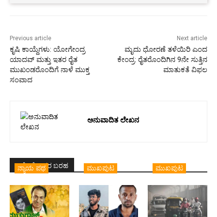
Previous article
Next article
ಕೃಷಿ ಕಾಯ್ದೆಗಳು: ಯೋಗೇಂದ್ರ
ಮೃದು ಧೋರಣೆ ತಳೆಯಿರಿ ಎಂದ
ಯಾದವ್ ಮತ್ತು ಇತರ ರೈತ
ಕೇಂದ್ರ: ರೈತರೊಂದಿಗಿನ 9ನೇ ಸುತ್ತಿನ
ಮುಖಂಡರೊಂದಿಗೆ ನಾಳೆ ಮುಕ್ತ
ಮಾತುಕತೆ ವಿಫಲ
ಸಂವಾದ
ಅನುವಾದಿತ ಲೇಖನ
ಇದೇ ಲೇಖಕರ ಬರಹ
ನ್ಯಾಯ ಪಥ
ಮುಖಪುಟ
ಮುಖಪುಟ