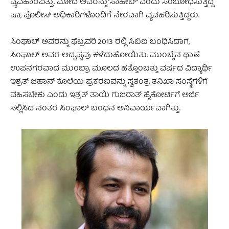
ವ್ಯವಹಾರವಿತ್ತು. ಮೋದಿ ಅವರನ್ನು ‘ಸಾಹೇಬ್’ ಎಂದು ಸಂಬೋಧಿಸುತ್ತಿದ್ದ
ಷಾ, ಪೊಲೀಸ್ ಅಧಿಕಾರಿಗಳೊಂದಿಗೆ ನೇರವಾಗಿ ವ್ಯವಹರಿಸುತ್ತಿದ್ದರು.
ಸಿಂಘಾಲ್ ಅವರನ್ನು ಫೆಬ್ರವರಿ 2013 ರಲ್ಲಿ ಸಿಬಿಐ ಬಂಧಿಸಿದಾಗ,
ಸಿಂಘಾಲ್ ಅವರ ಅದೃಷ್ಟವು ಕಳೆದುಹೋಯಿತು. ಮುಂಬೈನ ಥಾಣೆ
ಉಪನಗರವಾದ ಮುಂಬ್ರಾ ಮೂಲದ ಹತ್ತೊಂಬತ್ತು ವರ್ಷದ ವಿದ್ಯಾರ್ಥಿ
ಇಶ್ರತ್ ಜಹಾನ್ ಕೊಲೆಯ ಪ್ರಕರಣವನ್ನು ಸ್ವತಂತ್ರ ತನಿಖಾ ಸಂಸ್ಥೆಗಳಿಗೆ
ವಹಿಸಬೇಕು ಎಂದು ಇಶ್ರತ್ ತಾಯಿ ಗುಜರಾತ್ ಹೈಕೋರ್ಟಿಗೆ ಅರ್ಜಿ
ಸಲ್ಲಿಸಿದ ನಂತರ ಸಿಂಘಾಲ್ ಬಂಧನ ಅನಿವಾರ್ಯವಾಗಿತ್ತು.