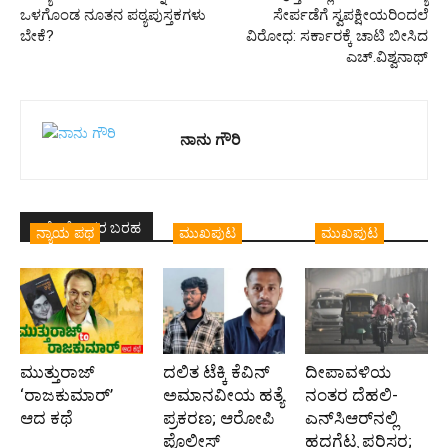
ಒಳಗೊಂಡ ನೂತನ ಪಠ್ಯಪುಸ್ತಕಗಳು
ಸೇರ್ಪಡೆಗೆ ಸ್ವಪಕ್ಷೀಯರಿಂದಲೆ
ಬೇಕೆ?
ವಿರೋಧ: ಸರ್ಕಾರಕ್ಕೆ ಚಾಟಿ ಬೀಸಿದ
ಎಚ್.ವಿಶ್ವನಾಥ್
ನಾನು ಗೌರಿ
ಇದೇ ಲೇಖಕರ ಬರಹ
ನ್ಯಾಯ ಪಥ
ಮುಖಪುಟ
ಮುಖಪುಟ
ಮುತ್ತುರಾಜ್
ದಲಿತ ಟೆಕ್ಕಿ ಕೆವಿನ್
ದೀಪಾವಳಿಯ
‘ರಾಜಕುಮಾರ್‍’
ಅಮಾನವೀಯ ಹತ್ಯೆ
ನಂತರ ದೆಹಲಿ-
ಆದ ಕಥೆ
ಪ್ರಕರಣ; ಆರೋಪಿ
ಎನ್‌ಸಿಆರ್‌ನಲ್ಲಿ
ಪೊಲೀಸ್‌
ಹದಗೆಟ್ಟ ಪರಿಸರ;