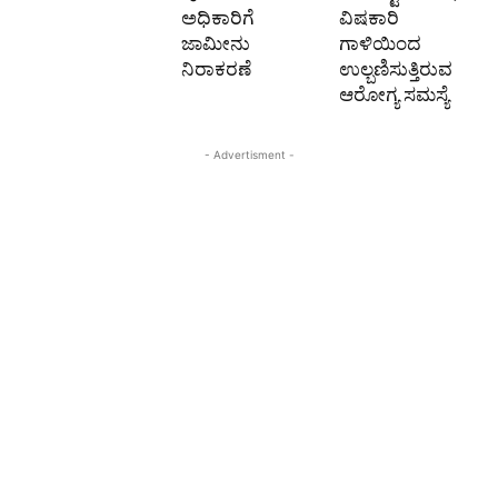
ಅಧಿಕಾರಿಗೆ
ವಿಷಕಾರಿ
ಜಾಮೀನು
ಗಾಳಿಯಿಂದ
ನಿರಾಕರಣೆ
ಉಲ್ಬಣಿಸುತ್ತಿರುವ
ಆರೋಗ್ಯ ಸಮಸ್ಯೆ
- Advertisment -