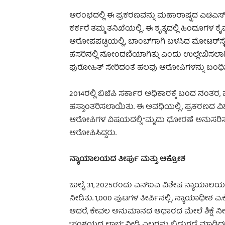
ಆರಂಭದಲ್ಲಿ ಈ ಪ್ರಕರಣವನ್ನು ಮಹಾರಾಷ್ಟ್ರದ ಎಟಿಎಸ್ ಮು
ಕರ್ಕರೆ ತಮ್ಮ ತನಿಖೆಯಲ್ಲಿ, ಈ ಕೃತ್ಯದಲ್ಲಿ ಹಿಂದೂಗಳ ಕ
ಆರೋಪಪಟ್ಟಿಯಲ್ಲಿ, ಬಾಂಬ್‌ಗಾಗಿ ಬಳಸಿದ ಮೋಟರ್‌ಸೈಕಲ
ಹೆಸರಿನಲ್ಲಿ ನೋಂದಣಿಯಾಗಿತ್ತು ಎಂದು ಉಲ್ಲೇಖಿಸಲಾಗಿತ
ಪುರೋಹಿತ್ ಸೇರಿದಂತೆ ಹಲವು ಆರೋಪಿಗಳನ್ನು ಬಂಧಿಸಲ
2014ರಲ್ಲಿ ಬಿಜೆಪಿ ಸರ್ಕಾರ ಅಧಿಕಾರಕ್ಕೆ ಬಂದ ನಂತರ, ಪ
ಹಸ್ತಾಂತರಿಸಲಾಯಿತು. ಈ ಅವಧಿಯಲ್ಲಿ, ಪ್ರಕರಣದ ವಿಶೇ
ಆರೋಪಿಗಳ ವಿಷಯದಲ್ಲಿ “ಮೃದು ಧೋರಣೆ ಅನುಸರಿಸಲು
ಆರೋಪಿಸಿದ್ದರು.
ನ್ಯಾಯಾಲಯದ ತೀರ್ಪು ಮತ್ತು ಆಕ್ರೋಶ
ಜುಲೈ 31, 2025ರಂದು ಎನ್‌ಐಎ ವಿಶೇಷ ನ್ಯಾಯಾಲಯವ
ನೀಡಿತು. 1,000 ಪುಟಗಳ ತೀರ್ಪಿನಲ್ಲಿ, ನ್ಯಾಯಾಧೀಶ
ಆದರೆ, ಕೇವಲ ಅನುಮಾನದ ಆಧಾರದ ಮೇಲೆ ಶಿಕ್ಷೆ ನೀಡ
“ಸಂಶಯದ ಲಾಭ” ನೀಡಿ ಎಲ್ಲರನ್ನು ಬಿಡುಗಡೆ ಮಾಡಿದ