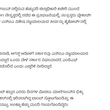
ಂವ್ ನಲ್ಲಿರುವ ಹೆಚ್ಚುವರಿ ಜಿಲ್ಲಾಧಿಕಾರಿ ಕಚೇರಿ ಮುಂದೆ
DF) ನೇತೃತ್ವದಲ್ಲಿ ನಡೆದ ಈ ಪ್ರತಿಭಟನೆಯಲ್ಲಿ, ಸಂತ್ರಸ್ತರು ಪ್ಲೇಕಾರ್ಡ್
ಡಲೇ ಎನ್‌ಐಎ ವಿಶೇಷ ನ್ಯಾಯಾಲಯದ ತೀರ್ಪನ್ನು ಹೈಕೋರ್ಟ್‌ನಲ್ಲಿ
ಾತನಾಡಿ, ಆಗಸ್ಟ್ 14ರೊಳಗೆ ಸರ್ಕಾರವು ಎನ್‌ಐಎ ನ್ಯಾಯಾಲಯದ
ರಹಿಸಿದ್ದಾರೆ. ಒಂದು ವೇಳೆ ಸರ್ಕಾರ ವಿಫಲವಾದರೆ, ಎಂಡಿಎಫ್
ಸಲಿದೆ ಎಂದು ಎಚ್ಚರಿಕೆ ನೀಡಿದ್ದಾರೆ.
ಈದ್ ಹಬ್ಬದ ಎರಡು ದಿನಗಳ ಮೊದಲು ಮಾಲೆಗಾಂವ್‌ನ ಭಿಕ್ಕು
ಕಲ್‌ನಲ್ಲಿ ಇರಿಸಲಾಗಿದ್ದ ಬಾಂಬ್ ಸ್ಫೋಟಗೊಂಡಿತ್ತು. ಈ
ಟ್ಟು, 100ಕ್ಕೂ ಹೆಚ್ಚು ಮಂದಿ ಗಾಯಗೊಂಡಿದ್ದರು.