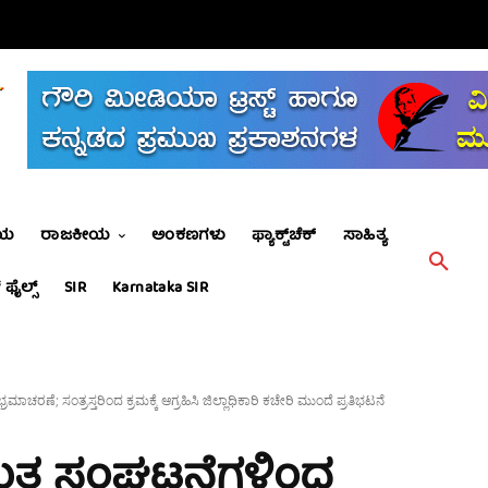
ೀಯ
ರಾಜಕೀಯ
ಅಂಕಣಗಳು
ಫ್ಯಾಕ್ಟ್‌ಚೆಕ್
ಸಾಹಿತ್ಯ
 ಫೈಲ್ಸ್
SIR
Karnataka SIR
ಚರಣೆ; ಸಂತ್ರಸ್ತರಿಂದ ಕ್ರಮಕ್ಕೆ ಆಗ್ರಹಿಸಿ ಜಿಲ್ಲಾಧಿಕಾರಿ ಕಚೇರಿ ಮುಂದೆ ಪ್ರತಿಭಟನೆ
ುತ್ವ ಸಂಘಟನೆಗಳಿಂದ