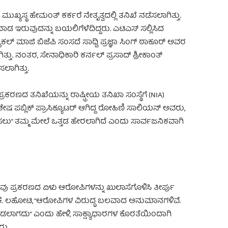
ಖ್ಯಸ್ಥ ಹೇಮಂತ್ ಕರ್ಕರೆ ನೇತೃತ್ವದಲ್ಲಿ ತನಿಖೆ ನಡೆಸಲಾಗಿತ್ತು.
ೈವಾಡ ಇರುವುದನ್ನು ಬಯಲಿಗೆಳೆದಿದ್ದರು. ಎಟಿಎಸ್ ಸಲ್ಲಿಸಿದ
್ ಮಾಜಿ ಬಿಜೆಪಿ ಸಂಸದೆ ಸಾಧ್ವಿ ಪ್ರಜ್ಞಾ ಸಿಂಗ್ ಠಾಕೂರ್ ಅವರ
್ತು. ನಂತರ, ಸೇನಾಧಿಕಾರಿ ಕರ್ನಲ್ ಪ್ರಸಾದ್ ಶ್ರೀಕಾಂತ್
ಾಗಿತ್ತು.
್ರಕರಣದ ತನಿಖೆಯನ್ನು ರಾಷ್ಟ್ರೀಯ ತನಿಖಾ ಸಂಸ್ಥೆಗೆ (NIA)
ಷ ಪಬ್ಲಿಕ್ ಪ್ರಾಸಿಕ್ಯೂಟರ್ ಆಗಿದ್ದ ರೋಹಿಣಿ ಸಾಲಿಯನ್ ಅವರು,
” ತಮ್ಮ ಮೇಲೆ ಒತ್ತಡ ಹೇರಲಾಗಿದೆ ಎಂದು ಸಾರ್ವಜನಿಕವಾಗಿ
ು ಪ್ರಕರಣದ ಏಳು ಆರೋಪಿಗಳನ್ನು ಖುಲಾಸೆಗೊಳಿಸಿ ತೀರ್ಪು
 ಎ.ಕೆ. ಲಹೋಟಿ, “ಆರೋಪಿಗಳ ವಿರುದ್ಧ ಬಲವಾದ ಅನುಮಾನಗಳಿವೆ.
ಲಾಗದು” ಎಂದು ಹೇಳಿ, ಸಾಕ್ಷ್ಯಾಧಾರಗಳ ಕೊರತೆಯಿಂದಾಗಿ
ರು.