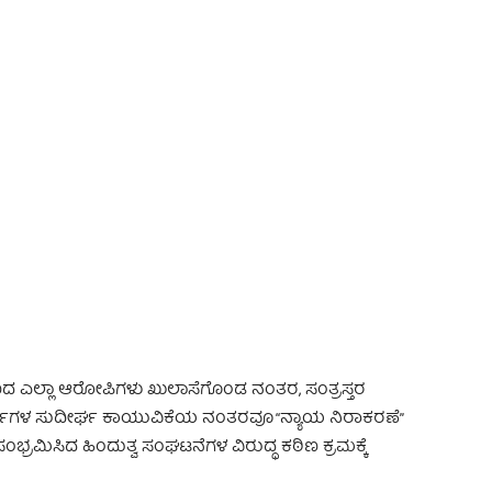
 Advertisement -
ದ ಎಲ್ಲಾ ಆರೋಪಿಗಳು ಖುಲಾಸೆಗೊಂಡ ನಂತರ, ಸಂತ್ರಸ್ತರ
17 ವರ್ಷಗಳ ಸುದೀರ್ಘ ಕಾಯುವಿಕೆಯ ನಂತರವೂ “ನ್ಯಾಯ ನಿರಾಕರಣೆ”
್ರಮಿಸಿದ ಹಿಂದುತ್ವ ಸಂಘಟನೆಗಳ ವಿರುದ್ಧ ಕಠಿಣ ಕ್ರಮಕ್ಕೆ