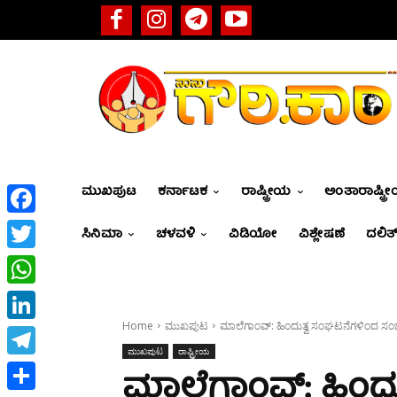
ಮುಖಪುಟ
ಕರ್ನಾಟಕ
ರಾಷ್ಟ್ರೀಯ
ಅಂತಾರಾಷ್ಟ್ರ
Facebook
ಸಿನಿಮಾ
ಚಳವಳಿ
ವಿಡಿಯೋ
ವಿಶ್ಲೇಷಣೆ
ದಲಿತ್
Twitter
WhatsApp
Home
ಮುಖಪುಟ
ಮಾಲೆಗಾಂವ್: ಹಿಂದುತ್ವ ಸಂಘಟನೆಗಳಿಂದ ಸಂಭ್ರಮಾ
LinkedIn
ಮುಖಪುಟ
ರಾಷ್ಟ್ರೀಯ
Telegram
ಮಾಲೆಗಾಂವ್: ಹಿಂದ