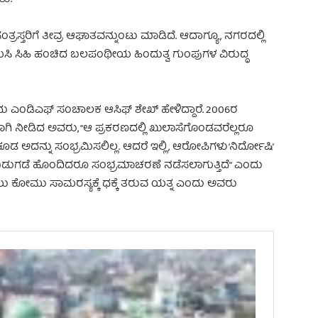
ಸಂತ್ರಸ್ತರಿಗೆ ತೀವ್ರ ಆಘಾತವನ್ನುಂಟು ಮಾಡಿದೆ. ಆದಾಗ್ಯೂ, ನಗರದಲ್ಲಿ
್ರಮಿಸಿ ಸಿಹಿ ಹಂಚಿದ ಬಲಪಂಥೀಯ ಹಿಂದುತ್ವ ಗುಂಪುಗಳ ವಿರುದ್ಧ
ು ಎಂಡಿಎಫ್ ಸಂಚಾಲಕ ಆಸಿಫ್ ಶೇಖ್ ಹೇಳಿದ್ದಾರೆ. 2006ರ
ಿ ನೀಡಿದ ಅವರು, “ಆ ಪ್ರಕರಣದಲ್ಲಿ ಖುಲಾಸೆಗೊಂಡವರೆಲ್ಲರೂ
ೂಡ ಅದನ್ನು ಸಂಭ್ರಮಿಸಲಿಲ್ಲ. ಆದರೆ ಇಲ್ಲಿ, ಆರೋಪಿಗಳು ‘ನಿರ್ದೋಷಿ’
ುಗಡೆ ಹೊಂದಿದರೂ ಸಂಭ್ರಮಾಚರಣೆ ನಡೆಸಲಾಗುತ್ತಿದೆ” ಎಂದು
ಯು ಕೋಮು ಸಾಮರಸ್ಯಕ್ಕೆ ಧಕ್ಕೆ ತರುವ ಯತ್ನ ಎಂದು ಅವರು