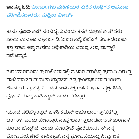
ಇದನ್ನೂ ಓದಿ:
‘ಕೋರ್ಟುಗಳು ಮಹಿಳೆಯರ ಕುರಿತ ರೂಢಿಗತ ಅಪವಾದ
ಪರಿಗಣಿಸಬಾರದು’: ಸುಪ್ರೀಂ ಕೋರ್ಟ್
ತಾನು ಪೂರ್ಣವಾಗಿ ನಂಬಿದ್ದ ಸುವೆಂದು ತನಗೆ ದ್ರೋಹ ಎಸಗಿದರು
ಎಂದು ಮಮತಾ ಬ್ಯಾನರ್ಜಿ ಡಿಸೆಂಬರ್‌ನಲ್ಲಿ ಬಿಜೆಪಿಗೆ ಸೇರ್ಪಡೆಯಾದ
ತನ್ನ ಮಾಜಿ ಆಪ್ತ ಸುವೆದು ಅಧಿಕಾರಿಯ ವಿರುದ್ಧ ತೀವ್ರ ವಾಗ್ದಾಳಿ
ನಡೆಸಿದ್ದಾರೆ.
ಗುರುವಾರದಂದು ಪುರುಲಿಯಾದಲ್ಲಿ ಪ್ರಚಾರ ಮಾಡಿದ್ದ ಪ್ರಧಾನಿ ವಿರುದ್ದ
ದಾಳಿ ಮಾಡಿದ ಮಮತಾ ಬ್ಯಾನರ್ಜಿ, ತನ್ನ ಘೋಷಣೆಯಾದ “ಖೇಲಾ
ಹೊಬೆ” ಯನ್ನು ತನ್ನ ವಿರುದ್ದವೆ ಬಳಸಿದ್ದಕ್ಕೆ ಅಸಮಾಧಾನ ವ್ಯಕ್ತಪಡಿಸಿ,
ಪ್ರಧಾನಿಯನ್ನು ಕಾಪಿ ಕ್ಯಾಟ್ ಎಂದು ಕರೆದ್ದಾರೆ.
“ಮೋದಿ ಟೆಲಿಪ್ರೊಂಪ್ಟರ್ ಬಳಸಿ ‘ಕೆಮನ್ ಆಚೊ ಬಾಂಗ್ಲಾ’ (ಹೇಗಿದ್ದಿ
ಬಂಗಾಳ) ಎಂದು ಹೇಳುತ್ತಾರೆ, ನಾವು ‘ಬಾಂಗ್ಲಾ ಭಾಲೋ ಆಚೆ’ (ಬಂಗಾಳ
ತುಂಬಾ ಚೆನ್ನಾಗಿದೆ) ಎಂದು ಹೇಳುತ್ತೇವೆ. ‘ಪೊರಿಬೋರ್ತನ್’ ನನ್ನ
ಘೋಷಣೆಯಾಗಿದೆ. ಕಾಪಿಕ್ಯಾಟ್, ನನ್ನ ಘೋಷಣೆಯನ್ನು ನೀವು ಏಕೆ