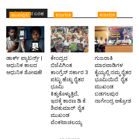
ಇದೇ ಲೇಖಕರ ಬರಹ
ಮುಖಪುಟ
ಕರ್ನಾಟಕ
ಕರ್ನಾಟಕ
ಡಾರ್ಕ್ ಪ್ಯಾಟರ್ನ್ಸ್ |
ಕೇಂದ್ರದ
ಗುಜರಾತಿ
ಆಧುನಿಕ ಕಾಲದ
ಬಿಜೆಪಿಗಿಂತ
ಮಾರವಾಡಿಗಳ
ಆಧುನಿಕ ಶೋಷಣೆ!
ಕಾಂಗ್ರೆಸ್‌ ಸರ್ಕಾರ 3
ಕೈಯ್ಯಲ್ಲಿ ನಮ್ಮ ರೈತರ
ಪಟ್ಟು ಹೆಚ್ಚು ರೈತರ
ಭೂಮಿಯಿದೆ: ರೈತ
ಭೂಮಿ
ಮುಖಂಡ
ಕಿತ್ತುಕೊಳ್ಳುತ್ತಿದೆ,
ಬಡಗಲಪುರ
ಇದಕ್ಕೆ ಕಾರಣ ಡಿ.ಕೆ.
ನಾಗೇಂದ್ರ ಆಕ್ರೋಶ
ಶಿವಕುಮಾರ್: ರೈತ
ಮುಖಂಡ
ವೆಂಕಟಾಚಲಯ್ಯ