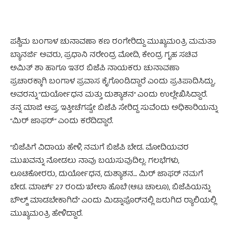
ಪಶ್ಚಿಮ ಬಂಗಾಳ ಚುನಾವಣಾ ಕಣ ರಂಗೇರಿದ್ದು ಮುಖ್ಯಮಂತ್ರಿ ಮಮತಾ
ಬ್ಯಾನರ್ಜಿ ಅವರು, ಪ್ರಧಾನಿ ನರೇಂದ್ರ ಮೋದಿ, ಕೇಂದ್ರ ಗೃಹ ಸಚಿವ
ಅಮಿತ್ ಶಾ ಹಾಗೂ ಇತರ ಬಿಜೆಪಿ ನಾಯಕರು ಚುನಾವಣಾ
ಪ್ರಚಾರಕ್ಕಾಗಿ ಬಂಗಾಳ ಪ್ರವಾಸ ಕೈಗೊಂಡಿದ್ದಾರೆ ಎಂದು ಪ್ರತಿಪಾದಿಸಿದ್ದು,
ಅವರನ್ನು “ದುರ್ಯೋಧನ ಮತ್ತು ದುಶ್ಯಾಶನ” ಎಂದು ಉಲ್ಲೇಖಿಸಿದ್ದಾರೆ.
ತನ್ನ ಮಾಜಿ ಆಪ್ತ, ಇತ್ತೀಚೆಗಷ್ಟೇ ಬಿಜೆಪಿ ಸೇರಿದ್ದ ಸುವೆಂದು ಅಧಿಕಾರಿಯನ್ನು
“ಮಿರ್ ಜಾಫರ್” ಎಂದು ಕರೆದಿದ್ದಾರೆ.
“ಬಿಜೆಪಿಗೆ ವಿದಾಯ ಹೇಳಿ, ನಮಗೆ ಬಿಜೆಪಿ ಬೇಡ. ಮೋದಿಯವರ
ಮುಖವನ್ನು ನೋಡಲು ನಾವು ಬಯಸುವುದಿಲ್ಲ. ಗಲಭೆಗಳು,
ಲೂಟಿಕೋರರು, ದುರ್ಯೋಧನ, ದುಶ್ಯಾಶನ… ಮಿರ್ ಜಾಫರ್ ನಮಗೆ
ಬೇಡ. ಮಾರ್ಚ್ 27 ರಂದು ‘ಖೇಲಾ ಹೊಬೆ’ (ಆಟ ಚಾಲೂ), ಬಿಜೆಪಿಯನ್ನು
ಬೌಲ್ಡ್‌ ಮಾಡಬೇಕಾಗಿದೆ” ಎಂದು ಮಿಡ್ನಾಪೊರ್‌‌ನಲ್ಲಿ ಜರುಗಿದ ರ್‍ಯಾಲಿಯಲ್ಲಿ
ಮುಖ್ಯಮಂತ್ರಿ ಹೇಳಿದ್ದಾರೆ.