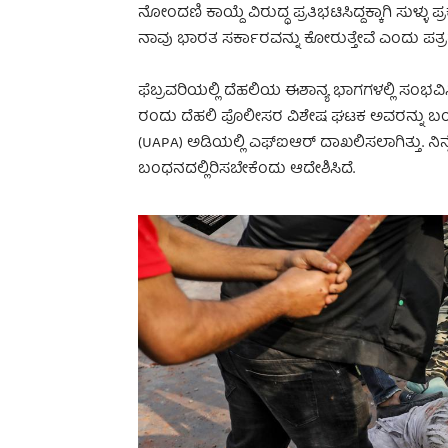
ನೋಂದಣಿ ಕಾಯ್ದೆ ವಿರುದ್ಧ ಪ್ರತಿಭಟಿಸಿದ್ದಕ್ಕಾಗಿ ಸುಳ
ನಾವು ಭಾರತ ಸರ್ಕಾರವನ್ನು ಕೋರುತ್ತೇವೆ ಎಂದು ಪತ್ರದಲ
ಫೆಬ್ರವರಿಯಲ್ಲಿ ದೆಹಲಿಯ ಈಶಾನ್ಯ ಭಾಗಗಳಲ್ಲಿ ಸಂಭವಿಸ
ರಂದು ದೆಹಲಿ ಪೊಲೀಸರ ವಿಶೇಷ ಘಟಕ ಅವರನ್ನು ಬಂಧಿಸ
(UAPA) ಅಡಿಯಲ್ಲಿ ಎಫ್‌ಐಆರ್ ದಾಖಲಿಸಲಾಗಿತ್ತು. ನಿ
ಬಂಧನದಲ್ಲಿರಿಸಬೇಕೆಂದು ಆದೇಶಿಸಿದೆ.