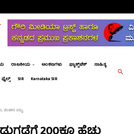
ೀಯ
ರಾಜಕೀಯ
ಅಂಕಣಗಳು
ಫ್ಯಾಕ್ಟ್‌ಚೆಕ್
ಸಾಹಿತ್ಯ
 ಫೈಲ್ಸ್
SIR
Karnataka SIR
ರು, ಚಿಂತಕರ ಪಟ್ಟು
ಗಡೆಗೆ 200ಕ್ಕೂ ಹೆಚ್ಚು