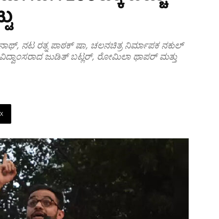
ಟು
ಯಿನಾಥ್, ನಟ ರತ್ನ ಪಾಠಕ್ ಷಾ, ಚಲನಚಿತ್ರ ನಿರ್ಮಾಪಕ ನಕುಲ್
್ಧ ವಿದ್ವಾಂಸರಾದ ಜುಡಿತ್ ಬಟ್ಲರ್, ರೋಮಿಲಾ ಥಾಪರ್ ಮತ್ತು
X