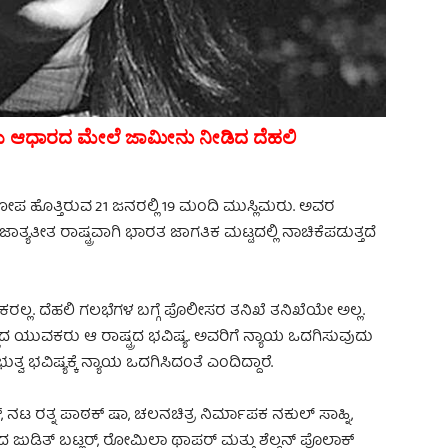
ಯ ಆಧಾರದ ಮೇಲೆ ಜಾಮೀನು ನೀಡಿದ ದೆಹಲಿ
ರೋಪ ಹೊತ್ತಿರುವ 21 ಜನರಲ್ಲಿ 19 ಮಂದಿ ಮುಸ್ಲಿಮರು. ಅವರ
್ಯತೀತ ರಾಷ್ಟ್ರವಾಗಿ ಭಾರತ ಜಾಗತಿಕ ಮಟ್ಟದಲ್ಲಿ ನಾಚಿಕೆಪಡುತ್ತದೆ
್ಲ. ದೆಹಲಿ ಗಲಭೆಗಳ ಬಗ್ಗೆ ಪೊಲೀಸರ ತನಿಖೆ ತನಿಖೆಯೇ ಅಲ್ಲ.
ದ ಯುವಕರು ಆ ರಾಷ್ಟ್ರದ ಭವಿಷ್ಯ. ಅವರಿಗೆ ನ್ಯಾಯ ಒದಗಿಸುವುದು
ತ್ವ ಭವಿಷ್ಯಕ್ಕೆ ನ್ಯಾಯ ಒದಗಿಸಿದಂತೆ ಎಂದಿದ್ದಾರೆ.
್, ನಟ ರತ್ನ ಪಾಠಕ್ ಷಾ, ಚಲನಚಿತ್ರ ನಿರ್ಮಾಪಕ ನಕುಲ್ ಸಾಹ್ನಿ,
ಾದ ಜುಡಿತ್ ಬಟ್ಲರ್, ರೋಮಿಲಾ ಥಾಪರ್ ಮತ್ತು ಶೆಲ್ಡನ್ ಪೊಲಾಕ್