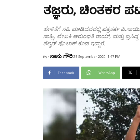
Share
ತಜ್ಞರು, ಚಿಂತಕರ ಪಟ್
ಹೇಳಿಕೆಗೆ ಸಹಿ ಮಾಡಿದವರಲ್ಲಿ ಪತ್ರಕರ್ತ ಪಿ.ಸಾ
ಸಾಹ್ನಿ, ಲೇಖಕಿ ಅರುಂಧತಿ ರಾಯ್, ಮತ್ತು ಪ್ರಸಿದ
ಶೆಲ್ಡನ್ ಪೊಲಾಕ್ ಕೂಡ ಇದ್ದಾರೆ.
ನಾನು ಗೌರಿ
25 September 2020, 1:47 PM
By :
Facebook
WhatsApp