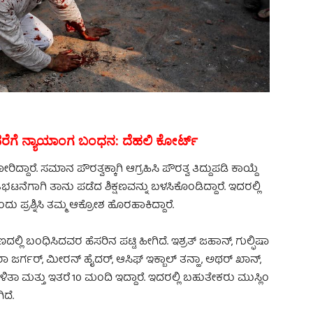
ರೆಗೆ ನ್ಯಾಯಾಂಗ ಬಂಧನ: ದೆಹಲಿ ಕೋರ್ಟ್
ರಿದ್ದಾರೆ. ಸಮಾನ ಪೌರತ್ವಕ್ಕಾಗಿ ಆಗ್ರಹಿಸಿ ಪೌರತ್ವ ತಿದ್ದುಪಡಿ ಕಾಯ್ದೆ
 ಪ್ರತಿಭಟನೆಗಾಗಿ ತಾನು ಪಡೆದ ಶಿಕ್ಷಣವನ್ನು ಬಳಸಿಕೊಂಡಿದ್ದಾರೆ. ಇದರಲ್ಲಿ
ಶ್ನಿಸಿ ತಮ್ಮ ಆಕ್ರೋಶ ಹೊರಹಾಕಿದ್ದಾರೆ.
್ಲಿ ಬಂಧಿಸಿದವರ ಹೆಸರಿನ ಪಟ್ಟಿ ಹೀಗಿದೆ. ಇಶ್ರತ್ ಜಹಾನ್, ಗುಲ್ಫಿಷಾ
ಜರ್ಗರ್, ಮೀರನ್ ಹೈದರ್, ಆಸಿಫ್ ಇಕ್ಬಾಲ್ ತನ್ಹಾ, ಅಥರ್ ಖಾನ್,
 ಮತ್ತು ಇತರೆ 10 ಮಂದಿ ಇದ್ದಾರೆ. ಇದರಲ್ಲಿ ಬಹುತೇಕರು ಮುಸ್ಲಿಂ
ಿದೆ.