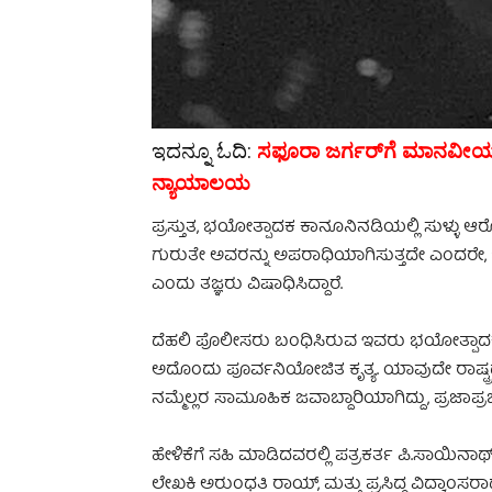
ಇದನ್ನೂ ಓದಿ:
ಸಫೂರಾ ಜರ್ಗರ್‌ಗೆ ಮಾನವೀ
ನ್ಯಾಯಾಲಯ
ಪ್ರಸ್ತುತ, ಭಯೋತ್ಪಾದಕ ಕಾನೂನಿನಡಿಯಲ್ಲಿ ಸುಳ್ಳು ಆ
ಗುರುತೇ ಅವರನ್ನು ಅಪರಾಧಿಯಾಗಿಸುತ್ತದೇ ಎಂದರೇ, ಜಾತ
ಎಂದು ತಜ್ಞರು ವಿಷಾಧಿಸಿದ್ದಾರೆ.
ದೆಹಲಿ ಪೊಲೀಸರು ಬಂಧಿಸಿರುವ ಇವರು ಭಯೋತ್ಪಾದಕರಲ
ಅದೊಂದು ಪೂರ್ವನಿಯೋಜಿತ ಕೃತ್ಯ. ಯಾವುದೇ ರಾಷ್ಟ್ರ
ನಮ್ಮೆಲ್ಲರ ಸಾಮೂಹಿಕ ಜವಾಬ್ದಾರಿಯಾಗಿದ್ದು, ಪ್ರಜಾಪ್ರಭು
ಹೇಳಿಕೆಗೆ ಸಹಿ ಮಾಡಿದವರಲ್ಲಿ ಪತ್ರಕರ್ತ ಪಿ.ಸಾಯಿನಾಥ
ಲೇಖಕಿ ಅರುಂಧತಿ ರಾಯ್, ಮತ್ತು ಪ್ರಸಿದ್ಧ ವಿದ್ವಾಂಸರ