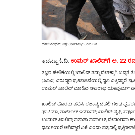
ದೆಹಲಿ ಗಲಭೆಯ ಚಿತ್ರ: Courtesy: Scroll.in
ಇದನ್ನೂ ಓದಿ:
ಉಮರ್ ಖಾಲಿದ್‌ಗೆ ಅ. 22 ರವ
ತಜ್ಞರ ಹೇಳಿಕೆಯಲ್ಲಿ “ಖಾಲಿದ್ ತಮ್ಮ ದೇಶಕ್ಕಾಗಿ ಬದ್ಧತೆ ತೋ
(ಸಿಎಎ) ವಿರುದ್ಧದ ಪ್ರತಿಭಟನೆಯಲ್ಲಿ ಧ್ವನಿ ಎತ್ತಿದ್ದಾರೆ.
ಉಮರ್ ಖಾಲಿದ್ ಮಾಡಿದ ಅಪರಾಧ ಯಾವುದು?” ಎಂದು ಪ್ರ
ಖಾಲಿದ್ ಹೊರತು ಪಡಿಸಿ ಈಶಾನ್ಯ ದೆಹಲಿ ಗಲಭೆ ಪ್ರಕರಣದಲ
ಫಾತಿಮಾ, ಶಾರ್ಜೀಲ್ ಇಮಾಮ್, ಖಾಲಿದ್ ಸೈಫಿ, ಸಫೂರಾ 
ಉಮರ್ ಖಾಲಿದ್, ನತಾಶಾ ನರ್ವಾಲ್, ದೇವಂಗನಾ ಕಾಳಿತಾ
ಧರ್ಮಿಯರೆ ಆಗಿದ್ದಾರೆ ಏಕೆ ಎಂದು ಪತ್ರದಲ್ಲಿ ಪ್ರಶ್ನಿಸಲಾಗ