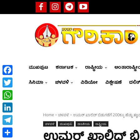
ಮುಖಪುಟ
ಕರ್ನಾಟಕ
ರಾಷ್ಟ್ರೀಯ
ಅಂತಾರಾಷ್ಟ್ರ
Facebook
ಸಿನಿಮಾ
ಚಳವಳಿ
ವಿಡಿಯೋ
ವಿಶ್ಲೇಷಣೆ
ದಲಿತ್
Twitter
WhatsApp
Home
ಚಳವಳಿ
ಉಮರ್‌ ಖಾಲಿದ್ ಬಿಡುಗಡೆಗೆ 200ಕ್ಕೂ ಹೆಚ್ಚು ತಜ್ಞ
LinkedIn
ಚಳವಳಿ
ಮುಖಪುಟ
ರಾಜಕೀಯ
ರಾಷ್ಟ್ರೀಯ
Telegram
ಉಮರ್‌ ಖಾಲಿದ್ ಬಿಡು