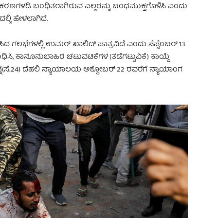
್ಳು ಪ್ರಕರಣಗಳಡಿ ಬಂಧಿತರಾಗಿರುವ ಎಲ್ಲರನ್ನು ಬಂಧಮುಕ್ತಗೊಳಿಸಿ ಎಂದು
್ಲಿ ಹೇಳಲಾಗಿದೆ.
ಿದ ಗಲಭೆಗಳಲ್ಲಿ ಉಮರ್ ಖಾಲಿದ್‌ ಪಾತ್ರವಿದೆ ಎಂದು ಸೆಪ್ಟೆಂಬರ್ 13
ಿ, ಕಾನೂನುಬಾಹಿರ ಚಟುವಟಿಕೆಗಳ (ತಡೆಗಟ್ಟುವಿಕೆ) ಕಾಯ್ದೆ
ನ್ನೆ(ಸೆ.24) ದೆಹಲಿ ನ್ಯಾಯಾಲಯ ಅಕ್ಟೋಬರ್ 22 ರವರೆಗೆ ನ್ಯಾಯಾಂಗ