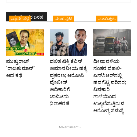
ಇದೇ ಲೇಖಕರ ಬರಹ
ನ್ಯಾಯ ಪಥ
ಮುಖಪುಟ
ಮುಖಪುಟ
ಮುತ್ತುರಾಜ್
ದಲಿತ ಟೆಕ್ಕಿ ಕೆವಿನ್
ದೀಪಾವಳಿಯ
‘ರಾಜಕುಮಾರ್‍’
ಅಮಾನವೀಯ ಹತ್ಯೆ
ನಂತರ ದೆಹಲಿ-
ಆದ ಕಥೆ
ಪ್ರಕರಣ; ಆರೋಪಿ
ಎನ್‌ಸಿಆರ್‌ನಲ್ಲಿ
ಪೊಲೀಸ್‌
ಹದಗೆಟ್ಟ ಪರಿಸರ;
ಅಧಿಕಾರಿಗೆ
ವಿಷಕಾರಿ
ಜಾಮೀನು
ಗಾಳಿಯಿಂದ
ನಿರಾಕರಣೆ
ಉಲ್ಬಣಿಸುತ್ತಿರುವ
ಆರೋಗ್ಯ ಸಮಸ್ಯೆ
- Advertisment -