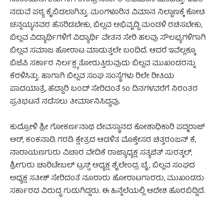
ನಡುವೆ ಪಠ್ಯ ಕೈಬಿಡಲಾಗಿತ್ತು. ಮಂಗಳೂರಿನ ವಿಮಾನ ನಿಲ್ದಾಣಕ್ಕೆ ಕೋಟಿ
ಚನ್ನಯ್ಯನವರ ಹೆಸರಿಡಬೇಕು, ಬಿಲ್ಲವ ಅಭಿವೃದ್ದಿ ಮಂಡಳಿ ರಚಿಸಬೇಕು,
ಬಿಲ್ಲವ ವಿದ್ಯಾರ್ಥಿಗಳಿಗೆ ವಿದ್ಯಾರ್ಥಿ ವೇತನ ಸೇರಿ ಹಲವು ಸೌಲಭ್ಯಗಳಿಗಾಗಿ
ಬಿಲ್ಲವ ಸಮಾಜ ಹೋರಾಟ ಮಾಡುತ್ತಲೇ ಬಂದಿದೆ. ಆದರೆ ಇವೆಲ್ಲಕ್ಕೂ
ಬಿಜೆಪಿ ಸರ್ಕಾರ ನಿರ್ಲಕ್ಷ್ಯ ತೋರುತ್ತಿರುವುದು ಬಿಲ್ಲವ ಮುಖಂಡರನ್ನು
ಕೆರಳಿಸಿತ್ತು. ಹಾಗಾಗಿ ಬಿಲ್ಲವ ಸಂಘ ಸಂಸ್ಥೆಗಳು ರಿಲೇ ರೀತಿಯ
ಪಾದಯಾತ್ರೆ, ಹೆದ್ದಾರಿ ಬಂದ್ ಸೇರಿದಂತೆ 50 ದಿನಗಳವರೆಗೆ ನಿರಂತರ
ಪ್ರತಿಭಟನೆ ನಡೆಸಲು ತೀರ್ಮಾನಿಸಿದ್ದವು.
ಕುದ್ರೋಳಿ ಶ್ರೀ ಗೋಕರ್ಣನಾಥ ದೇವಸ್ಥಾನದ ಕೋಶಾಧಿಕಾರಿ ಪದ್ಮರಾಜ್
ಆರ್, ಕಂಕನಾಡಿ ಗರಡಿ ಕ್ಷೇತ್ರದ ಆಡಳಿತ ಮೊಕ್ತೇಸರ ಚಿತ್ತರಂಜನ್ ಕೆ,
ನಾರಾಯಣಗುರು ವಿಚಾರ ವೇದಿಕೆ ರಾಜ್ಯಾಧ್ಯಕ್ಷ ಸತ್ಯಜಿತ್ ಸುರತ್ಕಲ್,
ಶ್ರೀಗುರು ಚಾರಿಟೇಬಲ್ ಟ್ರಸ್ಟ್ ಅಧ್ಯಕ್ಷ ಶೈಲೇಂದ್ರ ಬೈ, ಬಿಲ್ಲವ ಸಂಘದ
ಅಧ್ಯಕ್ಷ ಸತೀಶ್ ಸೇರಿದಂತೆ ನೂರಾರು ಹೋರಾಟಗಾರರು, ಮುಖಂಡರು
ಸರ್ಕಾರದ ವಿರುದ್ಧ ಗುಡುಗಿದ್ದರು. ಈ ಹಿನ್ನೆಲೆಯಲ್ಲಿ ಆದೇಶ ಹೊರಬಿದ್ದಿದೆ.