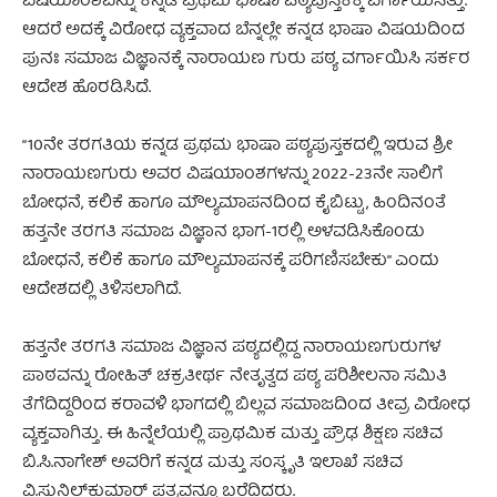
ವಿಷಯಾಂಶವನ್ನು ಕನ್ನಡ ಪ್ರಥಮ ಭಾಷಾ ಪಠ್ಯಪುಸ್ತಕಕ್ಕೆ ವರ್ಗಾಯಿಸಿತ್ತು.
ಆದರೆ ಅದಕ್ಕೆ ವಿರೋಧ ವ್ಯಕ್ತವಾದ ಬೆನ್ನಲ್ಲೇ ಕನ್ನಡ ಭಾಷಾ ವಿಷಯದಿಂದ
ಪುನಃ ಸಮಾಜ ವಿಜ್ಞಾನಕ್ಕೆ ನಾರಾಯಣ ಗುರು ಪಠ್ಯ ವರ್ಗಾಯಿಸಿ ಸರ್ಕರ
ಆದೇಶ ಹೊರಡಿಸಿದೆ.
“10ನೇ ತರಗತಿಯ ಕನ್ನಡ ಪ್ರಥಮ ಭಾಷಾ ಪಠ್ಯಪುಸ್ತಕದಲ್ಲಿ ಇರುವ ಶ್ರೀ
ನಾರಾಯಣಗುರು ಅವರ ವಿಷಯಾಂಶಗಳನ್ನು 2022-23ನೇ ಸಾಲಿಗೆ
ಬೋಧನೆ, ಕಲಿಕೆ ಹಾಗೂ ಮೌಲ್ಯಮಾಪನದಿಂದ ಕೈಬಿಟ್ಟು, ಹಿಂದಿನಂತೆ
ಹತ್ತನೇ ತರಗತಿ ಸಮಾಜ ವಿಜ್ಞಾನ ಭಾಗ-1ರಲ್ಲಿ ಅಳವಡಿಸಿಕೊಂಡು
ಬೋಧನೆ, ಕಲಿಕೆ ಹಾಗೂ ಮೌಲ್ಯಮಾಪನಕ್ಕೆ ಪರಿಗಣಿಸಬೇಕು” ಎಂದು
ಆದೇಶದಲ್ಲಿ ತಿಳಿಸಲಾಗಿದೆ.
ಹತ್ತನೇ ತರಗತಿ ಸಮಾಜ ವಿಜ್ಞಾನ ಪಠ್ಯದಲ್ಲಿದ್ದ ನಾರಾಯಣಗುರುಗಳ
ಪಾಠವನ್ನು ರೋಹಿತ್‌ ಚಕ್ರತೀರ್ಥ ನೇತೃತ್ವದ ಪಠ್ಯ ಪರಿಶೀಲನಾ ಸಮಿತಿ
ತೆಗೆದಿದ್ದರಿಂದ ಕರಾವಳಿ ಭಾಗದಲ್ಲಿ ಬಿಲ್ಲವ ಸಮಾಜದಿಂದ ತೀವ್ರ ವಿರೋಧ
ವ್ಯಕ್ತವಾಗಿತ್ತು. ಈ ಹಿನ್ನೆಲೆಯಲ್ಲಿ ಪ್ರಾಥಮಿಕ ಮತ್ತು ಪ್ರೌಢ ಶಿಕ್ಷಣ ಸಚಿವ
ಬಿ.ಸಿ.ನಾಗೇಶ್ ಅವರಿಗೆ ಕನ್ನಡ ಮತ್ತು ಸಂಸ್ಕೃತಿ ಇಲಾಖೆ ಸಚಿವ
ವಿ.ಸುನಿಲ್‌ಕುಮಾರ್‌‌ ಪತ್ರವನ್ನೂ ಬರೆದಿದ್ದರು.