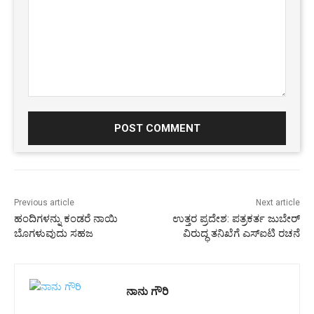
Comment:
Previous article
Next article
ಹಂದಿಗಳನ್ನು ಕಂಡರೆ ನಾಯಿ
ಉತ್ತರ ಪ್ರದೇಶ: ಪತ್ರಕರ್ತ ಜುಬೇರ್‌‌
ಬೊಗಳುವುದು ಸಹಜ
ವಿರುದ್ಧ ತನಿಖೆಗೆ ಎಸ್‌ಐಟಿ ರಚನೆ
ನಾನು ಗೌರಿ