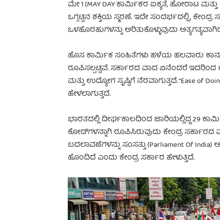
ಮೇ 1 (MAY DAY ಕಾರ್ಮಿಕರ ಐಕ್ಯತೆ, ಹೋರಾಟ ಮತ್ತು
ಒಗ್ಗಟ್ಟಿನ ಶಕ್ತಿಯ ಸ್ಮರಣೆ. ಇದೇ ಸಂದರ್ಭದಲ್ಲಿ, ಕೇಂ
ಒಳಹೊರಹುಗಳನ್ನು ಅರಿತುಕೊಳ್ಳುವುದು ಅತ್ಯಗತ್ಯವಾಗಿದ
ಹೊಸ ಕಾರ್ಮಿಕ ಸಂಹಿತೆಗಳು ಹಳೆಯ ಹಲವಾರು ಕಾನೂನು
ರೂಪಿಸಲ್ಪಟ್ಟಿವೆ. ಸರ್ಕಾರದ ವಾದ ಏನೆಂದರೆ ಇದರಿಂದ ಕ
ಮತ್ತು ಉದ್ಯೋಗ ಸೃಷ್ಟಿಗೆ ನೆರವಾಗುತ್ತದೆ. “Ease of D
ಹೇಳಲಾಗುತ್ತದೆ.
ಭಾರತದಲ್ಲಿ ದೀರ್ಘಕಾಲದಿಂದ ಜಾರಿಯಲ್ಲಿದ್ದ 29 ಕಾರ
ಕೋಡ್‌ಗಳನ್ನಾಗಿ ರೂಪಿಸಿರುವುದು ಕೇಂದ್ರ ಸರ್ಕಾರದ 
ಬದಲಾವಣೆಗಳನ್ನು ಸಂಸತ್ತು (Parliament Of India) 
ಹೊಂದಿದೆ ಎಂದು ಕೇಂದ್ರ ಸರ್ಕಾರ ಹೇಳುತ್ತಿದೆ.