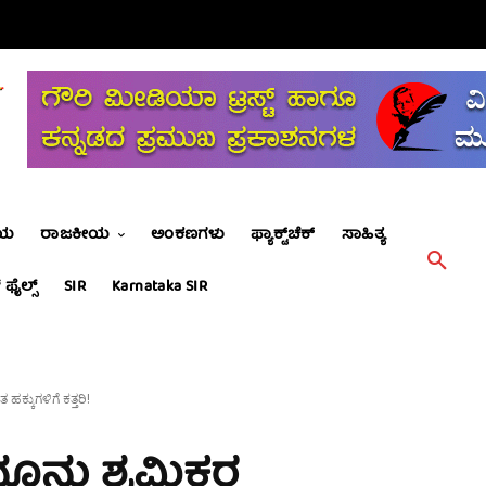
ೀಯ
ರಾಜಕೀಯ
ಅಂಕಣಗಳು
ಫ್ಯಾಕ್ಟ್‌ಚೆಕ್
ಸಾಹಿತ್ಯ
 ಫೈಲ್ಸ್
SIR
Karnataka SIR
್ಕುಗಳಿಗೆ ಕತ್ತರಿ!
ೂನು ಶ್ರಮಿಕರ