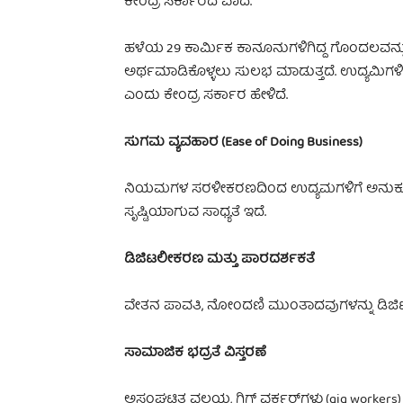
ಕೇಂದ್ರ ಸರ್ಕಾರದ ವಾದ.
ಹಳೆಯ 29 ಕಾರ್ಮಿಕ ಕಾನೂನುಗಳಿಗಿದ್ದ ಗೊಂದಲವನ್ನ
ಅರ್ಥಮಾಡಿಕೊಳ್ಳಲು ಸುಲಭ ಮಾಡುತ್ತದೆ. ಉದ್ಯಮಿಗಳಿಗೆ
ಎಂದು ಕೇಂದ್ರ ಸರ್ಕಾರ ಹೇಳಿದೆ.
ಸುಗಮ ವ್ಯವಹಾರ (Ease of Doing Business)
ನಿಯಮಗಳ ಸರಳೀಕರಣದಿಂದ ಉದ್ಯಮಗಳಿಗೆ ಅನುಕೂಲವಾ
ಸೃಷ್ಟಿಯಾಗುವ ಸಾಧ್ಯತೆ ಇದೆ.
ಡಿಜಿಟಲೀಕರಣ ಮತ್ತು ಪಾರದರ್ಶಕತೆ
ವೇತನ ಪಾವತಿ, ನೋಂದಣಿ ಮುಂತಾದವುಗಳನ್ನು ಡಿಜಿಟ
ಸಾಮಾಜಿಕ ಭದ್ರತೆ ವಿಸ್ತರಣೆ
ಅಸಂಘಟಿತ ವಲಯ, ಗಿಗ್ ವರ್ಕರ್‌ಗಳು (gig workers) ಮ