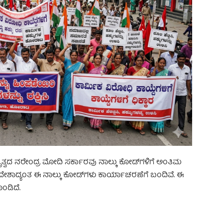
ೇತೃತ್ವದ ನರೇಂದ್ರ ಮೋದಿ ಸರ್ಕಾರವು ನಾಲ್ಕು ಕೋಡ್‌ಗಳಿಗೆ ಅಂತಿಮ
 ದೇಶಾದ್ಯಂತ ಈ ನಾಲ್ಕು ಕೋಡ್‌ಗಳು ಕಾರ್ಯಾಚರಣೆಗೆ ಬಂದಿವೆ. ಈ
ೊಂಡಿದೆ.