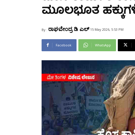
Share
ಮೂಲಭೂತ ಹಕ್ಕುಗಳಿಗೆ
ರಾಘವೇಂದ್ರ ಡಿ ಎಲ್
15 May 2026, 5:53 PM
By :
Facebook
WhatsApp