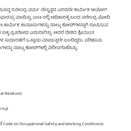
ನೇಮಿಸಿದ್ದ ರವೀಂದ್ರ ವರ್ಮ ನೇತೃತ್ವದ ಎರಡನೇ ಕಾರ್ಮಿಕ ಆಯೋಗ
ಾರಸ್ಸು ಮಾಡಿತ್ತು. 2014 ರಲ್ಲಿ ಅಧಿಕಾರಕ್ಕೆ ಬಂದ ನರೇಂದ್ರ ಮೋದಿ
ದ 29 ಕಾರ್ಮಿಕ ಕಾನೂನುಗಳನ್ನು ನಾಲ್ಕು ಕೋಡ್‌ಗಳನ್ನಾಗಿ ರೂಪಿಸುವ
ಐಕ್ಯ ಪ್ರತಿರೋಧ ಎದುರಾಗಿತ್ತು. ಆದರೆ ದೇಶದ ಶ್ರೀಮಂತ
 ಸುಧಾರಣೆಗೆ ಒತ್ತಾಯ ಮಾಡುತ್ತಲೇ ಬಂದಿದ್ದರು. ಪರಿಣಾಮ
ಳನ್ನು ನಾಲ್ಕು ಕೋಡ್‌ಗಳಲ್ಲಿ ವಿಲೀನಗೊಳಿಸಿತ್ತು.
l Relation)
rity)
ಂಹಿತೆ Code on Occupational Safety and Working Conditions)