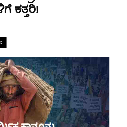
 ಕತ್ತರಿ!
X