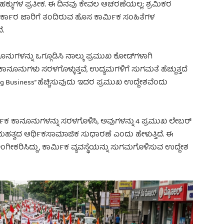
 ಹಕ್ಕುಗಳ ಪ್ರತೀಕ. ಈ ದಿನವು ಕೇವಲ ಆಚರಣೆಯಲ್ಲ; ಶ್ರಮಿಕರ
ದ್ರ ಸರ್ಕಾರ ಜಾರಿಗೆ ತಂದಿರುವ ಹೊಸ ಕಾರ್ಮಿಕ ಸಂಹಿತೆಗಳ
ೆ.
ಗಳನ್ನು ಒಗ್ಗೂಡಿಸಿ ನಾಲ್ಕು ಪ್ರಮುಖ ಕೋಡ್‌ಗಳಾಗಿ
ಾನೂನುಗಳು ಸರಳಗೊಳ್ಳುತ್ತವೆ, ಉದ್ಯಮಗಳಿಗೆ ಸುಗಮತೆ ಹೆಚ್ಚುತ್ತದೆ
oing Business” ಹೆಚ್ಚಿಸುವುದು ಇದರ ಪ್ರಮುಖ ಉದ್ದೇಶವೆಂದು
್ಮಿಕ ಕಾನೂನುಗಳನ್ನು ಸರಳಗೊಳಿಸಿ, ಅವುಗಳನ್ನು 4 ಪ್ರಮುಖ ಲೇಬರ್
ಮಹತ್ವದ ಆರ್ಥಿಕಸಾಮಾಜಿಕ ಸುಧಾರಣೆ ಎಂದು ಹೇಳುತ್ತಿದೆ. ಈ
ಅಂಗೀಕರಿಸಿದ್ದು, ಕಾರ್ಮಿಕ ವ್ಯವಸ್ಥೆಯನ್ನು ಸುಗಮಗೊಳಿಸುವ ಉದ್ದೇಶ