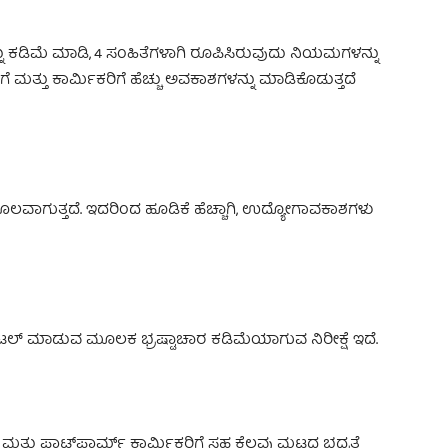
ು ಕಡಿಮೆ ಮಾಡಿ, 4 ಸಂಹಿತೆಗಳಾಗಿ ರೂಪಿಸಿರುವುದು ನಿಯಮಗಳನ್ನು
 ಮತ್ತು ಕಾರ್ಮಿಕರಿಗೆ ಹೆಚ್ಚು ಅವಕಾಶಗಳನ್ನು ಮಾಡಿಕೊಡುತ್ತದೆ
ಗುತ್ತದೆ. ಇದರಿಂದ ಹೂಡಿಕೆ ಹೆಚ್ಚಾಗಿ, ಉದ್ಯೋಗಾವಕಾಶಗಳು
ಲ್ ಮಾಡುವ ಮೂಲಕ ಭ್ರಷ್ಟಾಚಾರ ಕಡಿಮೆಯಾಗುವ ನಿರೀಕ್ಷೆ ಇದೆ.
ತ್ತು ಪ್ಲಾಟ್‌ಫಾರ್ಮ್ ಕಾರ್ಮಿಕರಿಗೆ ಸಹ ಕೆಲವು ಮಟ್ಟದ ಭದ್ರತೆ