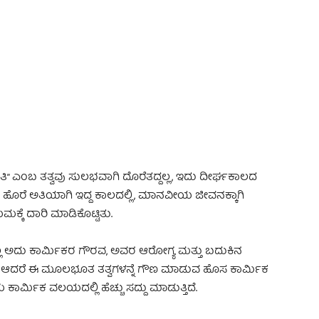
 Advertisement -
ಂತಿ” ಎಂಬ ತತ್ವವು ಸುಲಭವಾಗಿ ದೊರೆತದ್ದಲ್ಲ, ಇದು ದೀರ್ಘಕಾಲದ
 ಹೊರೆ ಅತಿಯಾಗಿ ಇದ್ದ ಕಾಲದಲ್ಲಿ, ಮಾನವೀಯ ಜೀವನಕ್ಕಾಗಿ
ಕೆ ದಾರಿ ಮಾಡಿಕೊಟ್ಟಿತು.
ಅದು ಕಾರ್ಮಿಕರ ಗೌರವ, ಅವರ ಆರೋಗ್ಯ ಮತ್ತು ಬದುಕಿನ
. ಆದರೆ ಈ ಮೂಲಭೂತ ತತ್ವಗಳನ್ನೆ ಗೌಣ ಮಾಡುವ ಹೊಸ ಕಾರ್ಮಿಕ
ಕಾರ್ಮಿಕ ವಲಯದಲ್ಲಿ ಹೆಚ್ಚು ಸದ್ದು ಮಾಡುತ್ತಿದೆ.