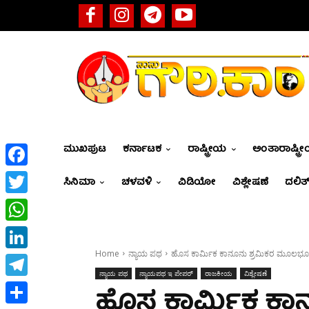
ಮುಖಪುಟ
ಕರ್ನಾಟಕ
ರಾಷ್ಟ್ರೀಯ
ಅಂತಾರಾಷ್ಟ್ರ
Facebook
ಸಿನಿಮಾ
ಚಳವಳಿ
ವಿಡಿಯೋ
ವಿಶ್ಲೇಷಣೆ
ದಲಿತ್
Twitter
WhatsApp
Home
ನ್ಯಾಯ ಪಥ
ಹೊಸ ಕಾರ್ಮಿಕ ಕಾನೂನು ಶ್ರಮಿಕರ ಮೂಲಭೂತ ಹಕ
LinkedIn
ನ್ಯಾಯ ಪಥ
ನ್ಯಾಯಪಥ ಇ ಪೇಪರ್
ರಾಜಕೀಯ
ವಿಶ್ಲೇಷಣೆ
Telegram
ಹೊಸ ಕಾರ್ಮಿಕ ಕಾನ