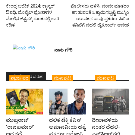
ಕೇಂದ್ರ ಬಜೆಟ್ 2024: ಕ್ಯಾನ್ಸರ್
ಪೊಲೀಸರು ಥಳಿಸಿ, ವಂದೇ ಮಾತರಂ
ಔಷಧಿ, ಮೊಬೈಲ್ ಫೋನ್‌ಗಳ
ಹಾಡುವಂತೆ ಒತ್ತಾಯಿಸಲ್ಪಟ್ಟ ಮುಸ್ಲಿಂ
ಮೇಲಿನ ಕಸ್ಟಮ್ಸ್ ಸುಂಕದಲ್ಲಿ ಭಾರಿ
ಯುವಕನ ಸಾವು ಪ್ರಕರಣ: ಸಿಬಿಐ
ಕಡಿತ
ತನಿಖೆಗೆ ದೆಹಲಿ ಹೈಕೋರ್ಟ್ ಆದೇಶ
ನಾನು ಗೌರಿ
ಇದೇ ಲೇಖಕರ ಬರಹ
ನ್ಯಾಯ ಪಥ
ಮುಖಪುಟ
ಮುಖಪುಟ
ಮುತ್ತುರಾಜ್
ದಲಿತ ಟೆಕ್ಕಿ ಕೆವಿನ್
ದೀಪಾವಳಿಯ
‘ರಾಜಕುಮಾರ್‍’
ಅಮಾನವೀಯ ಹತ್ಯೆ
ನಂತರ ದೆಹಲಿ-
ಆದ ಕಥೆ
ಪ್ರಕರಣ; ಆರೋಪಿ
ಎನ್‌ಸಿಆರ್‌ನಲ್ಲಿ