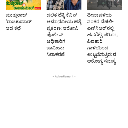
ಮುತ್ತುರಾಜ್
ದಲಿತ ಟೆಕ್ಕಿ ಕೆವಿನ್
ದೀಪಾವಳಿಯ
‘ರಾಜಕುಮಾರ್‍’
ಅಮಾನವೀಯ ಹತ್ಯೆ
ನಂತರ ದೆಹಲಿ-
ಆದ ಕಥೆ
ಪ್ರಕರಣ; ಆರೋಪಿ
ಎನ್‌ಸಿಆರ್‌ನಲ್ಲಿ
ಪೊಲೀಸ್‌
ಹದಗೆಟ್ಟ ಪರಿಸರ;
ಅಧಿಕಾರಿಗೆ
ವಿಷಕಾರಿ
ಜಾಮೀನು
ಗಾಳಿಯಿಂದ
ನಿರಾಕರಣೆ
ಉಲ್ಬಣಿಸುತ್ತಿರುವ
ಆರೋಗ್ಯ ಸಮಸ್ಯೆ
- Advertisment -