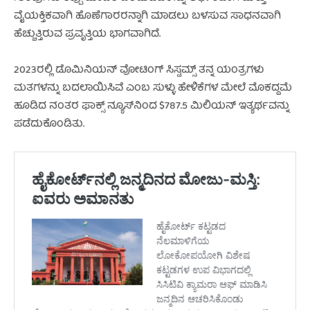
ವೈಯಕ್ತಿಕವಾಗಿ ಹೊಣೆಗಾರರನ್ನಾಗಿ ಮಾಡಲು ಬಳಸುವ ಸಾಧನವಾಗಿ
ಹೆಚ್ಚುತ್ತಿರುವ ಪ್ರವೃತ್ತಿಯ ಭಾಗವಾಗಿದೆ.
2023ರಲ್ಲಿ ಡೊಮಿನಿಯನ್ ವೋಟಿಂಗ್ ಸಿಸ್ಟಮ್ಸ್ ತನ್ನ ಯಂತ್ರಗಳು
ಮತಗಳನ್ನು ಬದಲಾಯಿಸಿವೆ ಎಂಬ ಸುಳ್ಳು ಹೇಳಿಕೆಗಳ ಮೇಲೆ ಮೊಕದ್ದಮೆ
ಹೂಡಿದ ನಂತರ ಫಾಕ್ಸ್ ನ್ಯೂಸ್‌ನಿಂದ $787.5 ಮಿಲಿಯನ್ ಇತ್ಯರ್ಥವನ್ನು
ಪಡೆದುಕೊಂಡಿತು.