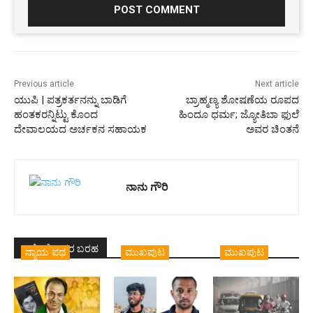
Previous article
Next article
ಯುಪಿ | ಪತ್ರಕರ್ತನನ್ನು ಬಾಡಿಗೆ
ಬ್ರಾಹ್ಮಣ್ಯ ಶೋಷಣೆಯ ರೂಪದ
ಹಂತಕರನ್ನಿಟ್ಟು ಕೊಂದ
ಹಿಂದೂ ಧರ್ಮ; ಜ್ಯೋತಿಬಾ ಫುಲೆ
ದೇವಾಲಯದ ಅರ್ಚಕನ ಸಹಾಯಕ
ಅವರ ಚಿಂತನೆ
ನಾನು ಗೌರಿ
ಇದೇ ಲೇಖಕರ ಬರಹ
ನ್ಯಾಯ ಪಥ
ಮುಖಪುಟ
ಮುಖಪುಟ