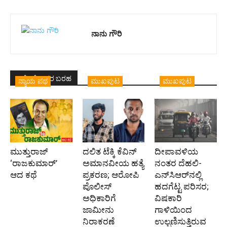
ನಾನು ಗೌರಿ
ಇದೇ ಲೇಖಕರ ಬರಹ
ನ್ಯಾಯ ಪಥ
ಮುಖಪುಟ
ಮುಖಪುಟ
ಮುತ್ತುರಾಜ್
ದಲಿತ ಟೆಕ್ಕಿ ಕೆವಿನ್
ದೀಪಾವಳಿಯ
‘ರಾಜಕುಮಾರ್‍’
ಅಮಾನವೀಯ ಹತ್ಯೆ
ನಂತರ ದೆಹಲಿ-
ಆದ ಕಥೆ
ಪ್ರಕರಣ; ಆರೋಪಿ
ಎನ್‌ಸಿಆರ್‌ನಲ್ಲಿ
ಪೊಲೀಸ್‌
ಹದಗೆಟ್ಟ ಪರಿಸರ;
ಅಧಿಕಾರಿಗೆ
ವಿಷಕಾರಿ
ಜಾಮೀನು
ಗಾಳಿಯಿಂದ
ನಿರಾಕರಣೆ
ಉಲ್ಬಣಿಸುತ್ತಿರುವ