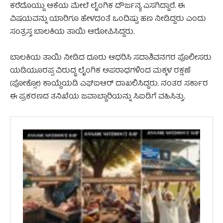
ಕರೆದೊಯ್ದು ಆಕೆಯ ಮೇಲೆ ಲೈಂಗಿಕ ದೌರ್ಜನ್ಯ ಎಸಗಿದ್ದಾರೆ. ಈ
ವಿಷಯವನ್ನು ಯಾರಿಗೂ ಹೇಳದಂತೆ ಒಂದಿಷ್ಟು ಹಣ ನೀಡಿದ್ದರು ಎಂದು
ಸಂತ್ರಸ್ತ ಬಾಲಕಿಯ ತಾಯಿ ಆರೋಪಿಸಿದ್ದರು.
ಬಾಲಕಿಯ ತಾಯಿ ನೀಡಿದ ದೂರು ಆಧರಿಸಿ ಸದಾಶಿವನಗರ ಪೊಲೀಸರು
ಯಡಿಯೂರಪ್ಪ ವಿರುದ್ಧ ಲೈಂಗಿಕ ಅಪರಾಧಗಳಿಂದ ಮಕ್ಕಳ ರಕ್ಷಣೆ
(ಪೋಕ್ಸೋ) ಕಾಯ್ದೆಯಡಿ ಎಫ್​ಐಆರ್ ದಾಖಲಿಸಿದ್ದರು. ನಂತರ ಸರ್ಕಾರ
ಈ ಪ್ರಕರಣದ ತನಿಖೆಯ ಜವಾಬ್ದಾರಿಯನ್ನು ಸಿಐಡಿಗೆ ವಹಿಸಿತ್ತು.