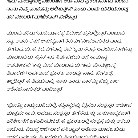
“ಇದು ಮೇಲ್ನೋಟಕ್ಕೆ ವಿಚಾರಣೆಗೆ ಅರ್ಹವಾದ ಪ್ರಕರಣವಾಗಿದೆ. ಖಂಡಿತ
ನಾನು ನಿಮ್ಮ ವಾದವನ್ನು ಆಲಿಸುತ್ತೇನೆ” ಎಂದು ಎಂದು ಯಡಿಯೂರಪ್ಪ
ಪರ ವಕೀಲರಿಗೆ ಮೌಖಿಕವಾಗಿ ಹೇಳಿದ್ದಾರೆ.
ಮುಂದುವರಿದು, “ಯಡಿಯೂರಪ್ಪ ವಿರೋಧ ಪಕ್ಷದಲ್ಲಿದ್ದಾರೆ ಎಂಬುದು
ಸತ್ಯ. ಅವರು ತನಗೆ ಅನಗತ್ಯವಾಗಿ ಕಿರುಕುಳ ನೀಡಲಾಗುತ್ತಿದೆ ಎಂದು
ಹೇಳಬಹುದು. ಈ ಕಿರುಕುಳವನ್ನು ತಡೆಗಟ್ಟಲು ಕೆಲವು ಅವಲೋಕನಗಳನ್ನು
ಮಾಡಬಹುದು. ಸೆಕ್ಷನ್ 482 ನಿರ್ವಹಣೆಯ ಬಗ್ಗೆ ಸಾಮಾನ್ಯ
ಅವಲೋಕನಗಳನ್ನು ಕೂಡ ಮಾಡಬಹುದು. “ಇದು ಮೇಲ್ನೋಟಕ್ಕೆ
ವಿಚಾರಣೆಗೆ ಅರ್ಹವಾದ ಪ್ರಕರಣ ಎಂದಷ್ಟೇ ನಾನು ಹೇಳಬಲ್ಲೆ.
ಇಲ್ಲದಿದ್ದರೆ, ಈ ವಿಷಯವನ್ನು ನಾನು ಒಂದು ವಾರಕ್ಕೂ ಹೆಚ್ಚು ಕಾಲ
ಆಲಿಸಬೇಕಾಗುತ್ತದೆ” ಎಂದಿದ್ದಾರೆ.
“ಪೋಕ್ಸೊ ಕಾಯ್ದೆಯಡಿಯಲ್ಲಿ, ತಪ್ಪಿತಸ್ಥರನ್ನು ಶಿಕ್ಷಿಸಲು ಸಂತ್ರಸ್ತರ ಆರೋಪ
ಮಾತ್ರವೇ ಸಾಕು. ಆದರೂ, ಸಂತ್ರಸ್ತರ ಹೇಳಿಕೆಯನ್ನು ಕಾನೂನಾತ್ಮಕವಾಗಿ
ಪರಿಶೀಲನೆಗೆ ಒಳಪಡಿಸಬೇಕಿದೆ. ಈ ಪ್ರಕರಣದಲ್ಲಿ ಸಂತ್ರಸ್ತೆ ಮತ್ತು ಆಕೆಯ
ತಾಯಿಯ ವಿರುದ್ಧ ಅರ್ಜಿದಾರ ಹನಿಟ್ರ್ಯಾಪ್ ಆರೋಪ ಮಾಡಬಹುದು.
ಆದರೆ, ಅವೆಲ್ಲವೂ ವಿಚಾರಣೆಯ ವಿಷಯವಾಗುತ್ತವೆ” ಎಂದು