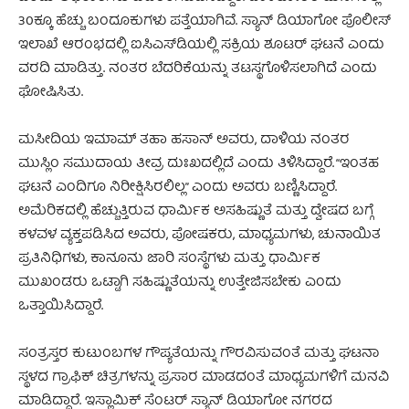
30ಕ್ಕೂ ಹೆಚ್ಚು ಬಂದೂಕುಗಳು ಪತ್ತೆಯಾಗಿವೆ. ಸ್ಯಾನ್ ಡಿಯಾಗೋ ಪೊಲೀಸ್
ಇಲಾಖೆ ಆರಂಭದಲ್ಲಿ ಐಸಿಎಸ್‌ಡಿಯಲ್ಲಿ ಸಕ್ರಿಯ ಶೂಟರ್ ಘಟನೆ ಎಂದು
ವರದಿ ಮಾಡಿತ್ತು. ನಂತರ ಬೆದರಿಕೆಯನ್ನು ತಟಸ್ಥಗೊಳಿಸಲಾಗಿದೆ ಎಂದು
ಘೋಷಿಸಿತು.
ಮಸೀದಿಯ ಇಮಾಮ್ ತಹಾ ಹಸಾನ್ ಅವರು, ದಾಳಿಯ ನಂತರ
ಮುಸ್ಲಿಂ ಸಮುದಾಯ ತೀವ್ರ ದುಃಖದಲ್ಲಿದೆ ಎಂದು ತಿಳಿಸಿದ್ದಾರೆ. “ಇಂತಹ
ಘಟನೆ ಎಂದಿಗೂ ನಿರೀಕ್ಷಿಸಿರಲಿಲ್ಲ” ಎಂದು ಅವರು ಬಣ್ಣಿಸಿದ್ದಾರೆ.
ಅಮೆರಿಕದಲ್ಲಿ ಹೆಚ್ಚುತ್ತಿರುವ ಧಾರ್ಮಿಕ ಅಸಹಿಷ್ಣುತೆ ಮತ್ತು ದ್ವೇಷದ ಬಗ್ಗೆ
ಕಳವಳ ವ್ಯಕ್ತಪಡಿಸಿದ ಅವರು, ಪೋಷಕರು, ಮಾಧ್ಯಮಗಳು, ಚುನಾಯಿತ
ಪ್ರತಿನಿಧಿಗಳು, ಕಾನೂನು ಜಾರಿ ಸಂಸ್ಥೆಗಳು ಮತ್ತು ಧಾರ್ಮಿಕ
ಮುಖಂಡರು ಒಟ್ಟಾಗಿ ಸಹಿಷ್ಣುತೆಯನ್ನು ಉತ್ತೇಜಿಸಬೇಕು ಎಂದು
ಒತ್ತಾಯಿಸಿದ್ದಾರೆ.
ಸಂತ್ರಸ್ತರ ಕುಟುಂಬಗಳ ಗೌಪ್ಯತೆಯನ್ನು ಗೌರವಿಸುವಂತೆ ಮತ್ತು ಘಟನಾ
ಸ್ಥಳದ ಗ್ರಾಫಿಕ್ ಚಿತ್ರಗಳನ್ನು ಪ್ರಸಾರ ಮಾಡದಂತೆ ಮಾಧ್ಯಮಗಳಿಗೆ ಮನವಿ
ಮಾಡಿದ್ದಾರೆ. ಇಸ್ಲಾಮಿಕ್ ಸೆಂಟರ್ ಸ್ಯಾನ್ ಡಿಯಾಗೋ ನಗರದ