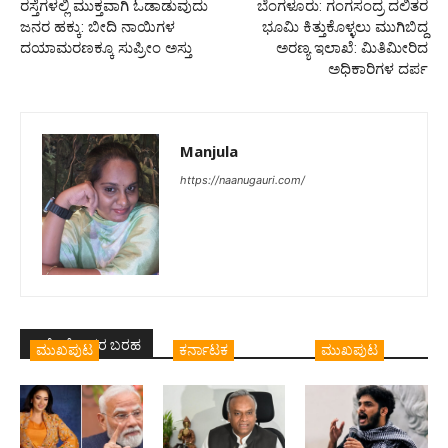
ರಸ್ತೆಗಳಲ್ಲಿ ಮುಕ್ತವಾಗಿ ಓಡಾಡುವುದು
ಬೆಂಗಳೂರು: ಗಂಗಸಂದ್ರ ದಲಿತರ
ಜನರ ಹಕ್ಕು: ಬೀದಿ ನಾಯಿಗಳ
ಭೂಮಿ ಕಿತ್ತುಕೊಳ್ಳಲು ಮುಗಿಬಿದ್ದ
ದಯಾಮರಣಕ್ಕೂ ಸುಪ್ರೀಂ ಅಸ್ತು
ಅರಣ್ಯ ಇಲಾಖೆ: ಮಿತಿಮೀರಿದ
ಅಧಿಕಾರಿಗಳ ದರ್ಪ
Manjula
https://naanugauri.com/
ಇದೇ ಲೇಖಕರ ಬರಹ
ಮುಖಪುಟ
ಕರ್ನಾಟಕ
ಮುಖಪುಟ