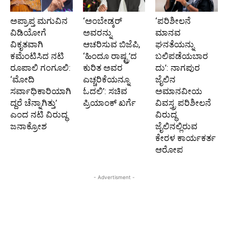
ಅಪ್ರಾಪ್ತ ಮಗುವಿನ
‘ಅಂಬೇಡ್ಕರ್
‘ಪರಿಶೀಲನೆ
ವಿಡಿಯೋಗೆ
ಅವರನ್ನು
ಮಾನವ
ವಿಕೃತವಾಗಿ
ಆಚರಿಸುವ ಬಿಜೆಪಿ,
ಘನತೆಯನ್ನು
ಕಮೆಂಟಿಸಿದ ನಟಿ
‘ಹಿಂದೂ ರಾಷ್ಟ್ರ’ದ
ಬಲಿಪಡೆಯಬಾರ
ರೂಪಾಲಿ ಗಂಗೂಲಿ:
ಕುರಿತ ಅವರ
ದು’: ನಾಗಪುರ
‘ಮೋದಿ
ಎಚ್ಚರಿಕೆಯನ್ನೂ
ಜೈಲಿನ
ಸರ್ವಾಧಿಕಾರಿಯಾಗಿ
ಓದಲಿ’: ಸಚಿವ
ಅಮಾನವೀಯ
ದ್ದರೆ ಚೆನ್ನಾಗಿತ್ತು’
ಪ್ರಿಯಾಂಕ್ ಖರ್ಗೆ
ವಿವಸ್ತ್ರ ಪರಿಶೀಲನೆ
ಎಂದ ನಟಿ ವಿರುದ್ಧ
ವಿರುದ್ಧ
ಜನಾಕ್ರೋಶ
ಜೈಲಿನಲ್ಲಿರುವ
ಕೇರಳ ಕಾರ್ಯಕರ್ತ
ಆರೋಪ
- Advertisment -