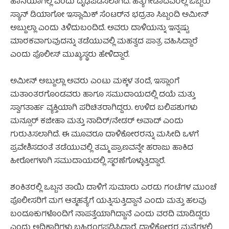
ಹಾನಿಯಾಗಿಲ್ಲ ಎಂದು ದೃಢಪಡಿಸಲಾಗಿದೆ. ಹತ್ಯೆಗೀಡಾದವರಲ್ಲಿ ಒಬ್ಬರು
ಸ್ಯಾನ್ ಡಿಯಾಗೋ ಇಸ್ಲಾಮಿಕ್ ಸೆಂಟರ್‌ನ ಭದ್ರತಾ ಸಿಬ್ಬಂದಿ ಅಮೀನ್
ಅಬ್ದುಲ್ಲಾ ಎಂದು ತಿಳಿದುಬಂದಿದೆ. ಅವರು ದಾಳಿಯನ್ನು ಇನ್ನಷ್ಟು
ಮಾರಕವಾಗುವುದನ್ನು ತಡೆಯುವಲ್ಲಿ ಮಹತ್ವದ ಪಾತ್ರ ವಹಿಸಿದ್ದಾರೆ
ಎಂದು ಪೊಲೀಸ್ ಮುಖ್ಯಸ್ಥರು ಹೇಳಿದ್ದಾರೆ.
ಅಮೀನ್ ಅಬ್ದುಲ್ಲಾ ಅವರು ಎಂಟು ಮಕ್ಕಳ ತಂದೆ, ಇಸ್ಲಾಂಗೆ
ಮತಾಂತರಗೊಂಡವರು ಹಾಗೂ ಸಮುದಾಯದಲ್ಲಿ ದಯೆ ಮತ್ತು
ಸ್ವಾಗತಾರ್ಹ ವ್ಯಕ್ತಿಯಾಗಿ ಪರಿಚಿತರಾಗಿದ್ದರು. ಉಳಿದ ಬಲಿಪಶುಗಳು
ಮನ್ಸೂರ್ ಕಜೀಹಾ ಮತ್ತು ನಾದಿರ್/ನೇಡರ್ ಅವಾದ್ ಎಂದು
ಗುರುತಿಸಲಾಗಿದೆ. ಈ ಮೂವರೂ ದಾಳಿಕೋರರನ್ನು ಮಸೀದಿ ಒಳಗೆ
ಪ್ರವೇಶಿಸದಂತೆ ತಡೆಯುವಲ್ಲಿ ತಮ್ಮ ಪ್ರಾಣವನ್ನೇ ಹರಾಜು ಹಾಕಿದ
ಹೀರೋಗಳಾಗಿ ಸಮುದಾಯದಲ್ಲಿ ಸ್ಮರಣೆಗೊಳ್ಳುತ್ತಿದ್ದಾರೆ.
ಶಂಕಿತರಲ್ಲಿ ಒಬ್ಬನ ತಾಯಿ ದಾಳಿಗೆ ಸುಮಾರು ಎರಡು ಗಂಟೆಗಳ ಮುಂಚೆ
ಪೊಲೀಸರಿಗೆ ಮಗ ಆತ್ಮಹತ್ಯೆಗೆ ಯತ್ನಿಸುತ್ತಿದ್ದಾನೆ ಎಂದು ಮತ್ತು ಹಲವು
ಬಂದೂಕುಗಳೊಂದಿಗೆ ನಾಪತ್ತೆಯಾಗಿದ್ದಾನೆ ಎಂದು ವರದಿ ಮಾಡಿದ್ದರು
ಎಂದು ಅಧಿಕಾರಿಗಳು ಬಹಿರಂಗಪಡಿಸಿದ್ದಾರೆ. ದಾಳಿಕೋರರ ಮನೆಗಳಲ್ಲಿ