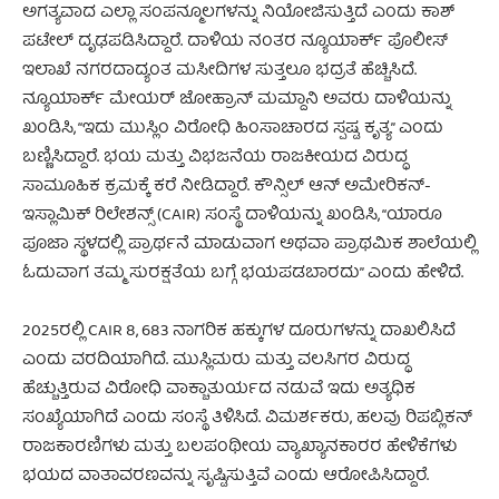
ಅಗತ್ಯವಾದ ಎಲ್ಲಾ ಸಂಪನ್ಮೂಲಗಳನ್ನು ನಿಯೋಜಿಸುತ್ತಿದೆ ಎಂದು ಕಾಶ್
ಪಟೇಲ್ ದೃಢಪಡಿಸಿದ್ದಾರೆ. ದಾಳಿಯ ನಂತರ ನ್ಯೂಯಾರ್ಕ್ ಪೊಲೀಸ್
ಇಲಾಖೆ ನಗರದಾದ್ಯಂತ ಮಸೀದಿಗಳ ಸುತ್ತಲೂ ಭದ್ರತೆ ಹೆಚ್ಚಿಸಿದೆ.
ನ್ಯೂಯಾರ್ಕ್ ಮೇಯರ್ ಜೋಹ್ರಾನ್ ಮಮ್ದಾನಿ ಅವರು ದಾಳಿಯನ್ನು
ಖಂಡಿಸಿ, “ಇದು ಮುಸ್ಲಿಂ ವಿರೋಧಿ ಹಿಂಸಾಚಾರದ ಸ್ಪಷ್ಟ ಕೃತ್ಯ” ಎಂದು
ಬಣ್ಣಿಸಿದ್ದಾರೆ. ಭಯ ಮತ್ತು ವಿಭಜನೆಯ ರಾಜಕೀಯದ ವಿರುದ್ಧ
ಸಾಮೂಹಿಕ ಕ್ರಮಕ್ಕೆ ಕರೆ ನೀಡಿದ್ದಾರೆ. ಕೌನ್ಸಿಲ್ ಆನ್ ಅಮೇರಿಕನ್-
ಇಸ್ಲಾಮಿಕ್ ರಿಲೇಶನ್ಸ್ (CAIR) ಸಂಸ್ಥೆ ದಾಳಿಯನ್ನು ಖಂಡಿಸಿ, “ಯಾರೂ
ಪೂಜಾ ಸ್ಥಳದಲ್ಲಿ ಪ್ರಾರ್ಥನೆ ಮಾಡುವಾಗ ಅಥವಾ ಪ್ರಾಥಮಿಕ ಶಾಲೆಯಲ್ಲಿ
ಓದುವಾಗ ತಮ್ಮ ಸುರಕ್ಷತೆಯ ಬಗ್ಗೆ ಭಯಪಡಬಾರದು” ಎಂದು ಹೇಳಿದೆ.
2025ರಲ್ಲಿ CAIR 8, 683 ನಾಗರಿಕ ಹಕ್ಕುಗಳ ದೂರುಗಳನ್ನು ದಾಖಲಿಸಿದೆ
ಎಂದು ವರದಿಯಾಗಿದೆ. ಮುಸ್ಲಿಮರು ಮತ್ತು ವಲಸಿಗರ ವಿರುದ್ಧ
ಹೆಚ್ಚುತ್ತಿರುವ ವಿರೋಧಿ ವಾಕ್ಚಾತುರ್ಯದ ನಡುವೆ ಇದು ಅತ್ಯಧಿಕ
ಸಂಖ್ಯೆಯಾಗಿದೆ ಎಂದು ಸಂಸ್ಥೆ ತಿಳಿಸಿದೆ. ವಿಮರ್ಶಕರು, ಹಲವು ರಿಪಬ್ಲಿಕನ್
ರಾಜಕಾರಣಿಗಳು ಮತ್ತು ಬಲಪಂಥೀಯ ವ್ಯಾಖ್ಯಾನಕಾರರ ಹೇಳಿಕೆಗಳು
ಭಯದ ವಾತಾವರಣವನ್ನು ಸೃಷ್ಟಿಸುತ್ತಿವೆ ಎಂದು ಆರೋಪಿಸಿದ್ದಾರೆ.