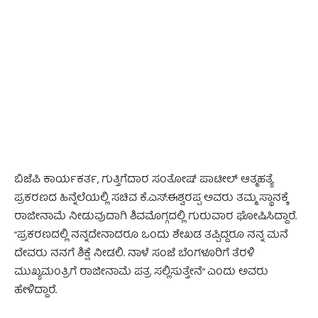
- Advertisement -
ಬಿಜೆಪಿ ಕಾರ್ಯಕರ್ತ, ಗುತ್ತಿಗೆದಾರ ಸಂತೋಷ್‌‌ ಪಾಟೀಲ್‌‌ ಆತ್ಮಹತ್ಯೆ
ಪ್ರಕರಣದ ಹಿನ್ನೆಲೆಯಲ್ಲಿ ಸಚಿವ ಕೆ.ಎಸ್.ಈಶ್ವರಪ್ಪ ಅವರು ತಮ್ಮ ಸ್ಥಾನಕ್ಕೆ
ರಾಜೀನಾಮೆ ನೀಡುವುದಾಗಿ ಶಿವಮೊಗ್ಗದಲ್ಲಿ ಗುರುವಾರ ಘೋಷಿಸಿದ್ದಾರೆ.
“ಪ್ರಕರಣದಲ್ಲಿ ನನ್ನದೇನಾದರೂ ಒಂದು ಶೇಖಡ ತಪ್ಪಿದ್ದರೂ ನನ್ನ ಮನೆ
ದೇವರು ನನಗೆ ಶಿಕ್ಷೆ ನೀಡಲಿ. ನಾಳೆ ಸಂಜೆ ಬೆಂಗಳೂರಿಗೆ ತೆರಳಿ
ಮುಖ್ಯಮಂತ್ರಿಗೆ ರಾಜೀನಾಮೆ ಪತ್ರ ಸಲ್ಲಿಸುತ್ತೇನೆ” ಎಂದು ಅವರು
ಹೇಳಿದ್ದಾರೆ.