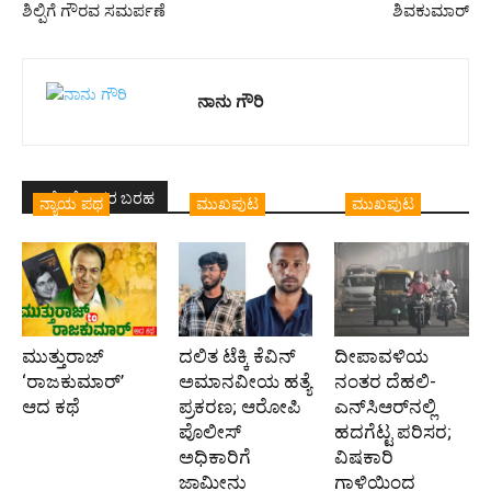
ಶಿಲ್ಪಿಗೆ ಗೌರವ ಸಮರ್ಪಣೆ
ಶಿವಕುಮಾರ್
ನಾನು ಗೌರಿ
ಇದೇ ಲೇಖಕರ ಬರಹ
ನ್ಯಾಯ ಪಥ
ಮುಖಪುಟ
ಮುಖಪುಟ
ಮುತ್ತುರಾಜ್
ದಲಿತ ಟೆಕ್ಕಿ ಕೆವಿನ್
ದೀಪಾವಳಿಯ
‘ರಾಜಕುಮಾರ್‍’
ಅಮಾನವೀಯ ಹತ್ಯೆ
ನಂತರ ದೆಹಲಿ-
ಆದ ಕಥೆ
ಪ್ರಕರಣ; ಆರೋಪಿ
ಎನ್‌ಸಿಆರ್‌ನಲ್ಲಿ
ಪೊಲೀಸ್‌
ಹದಗೆಟ್ಟ ಪರಿಸರ;
ಅಧಿಕಾರಿಗೆ
ವಿಷಕಾರಿ
ಜಾಮೀನು
ಗಾಳಿಯಿಂದ