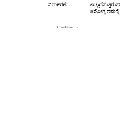
ನಿರಾಕರಣೆ
ಉಲ್ಬಣಿಸುತ್ತಿರುವ
ಆರೋಗ್ಯ ಸಮಸ್ಯೆ
- Advertisment -