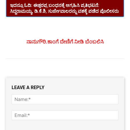
ಇದನ್ನೂ ಓದಿ:
ಈಶ್ವರಪ್ಪ ಬಂಧನಕ್ಕೆ ಆಗ್ರಹಿಸಿ ಪ್ರತಿಭಟನೆ:
ಸಿದ್ದರಾಮಯ್ಯ, ಡಿ.ಕೆ.ಶಿ, ಸುರ್ಜೇವಾಲರನ್ನು ವಶಕ್ಕೆ ಪಡೆದ ಪೊಲೀಸರು
ನಾನುಗೌರಿ.ಕಾಂಗೆ ದೇಣಿಗೆ ನೀಡಿ ಬೆಂಬಲಿಸಿ
LEAVE A REPLY
Name
Email:
Website: