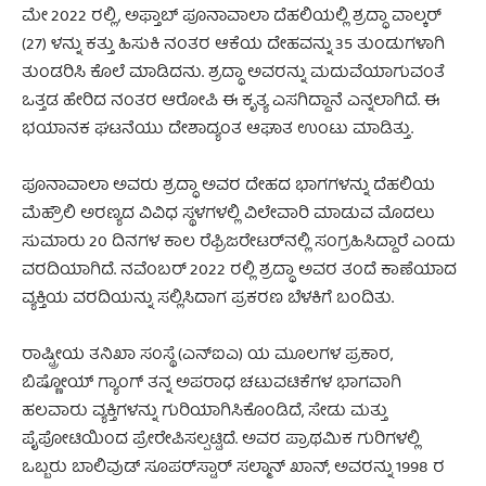
ಮೇ 2022 ರಲ್ಲಿ, ಅಫ್ತಾಬ್ ಪೂನಾವಾಲಾ ದೆಹಲಿಯಲ್ಲಿ ಶ್ರದ್ಧಾ ವಾಲ್ಕರ್
(27) ಳನ್ನು ಕತ್ತು ಹಿಸುಕಿ ನಂತರ ಆಕೆಯ ದೇಹವನ್ನು 35 ತುಂಡುಗಳಾಗಿ
ತುಂಡರಿಸಿ ಕೊಲೆ ಮಾಡಿದನು. ಶ್ರದ್ಧಾ ಅವರನ್ನು ಮದುವೆಯಾಗುವಂತೆ
ಒತ್ತಡ ಹೇರಿದ ನಂತರ ಆರೋಪಿ ಈ ಕೃತ್ಯ ಎಸಗಿದ್ದಾನೆ ಎನ್ನಲಾಗಿದೆ. ಈ
ಭಯಾನಕ ಘಟನೆಯು ದೇಶಾದ್ಯಂತ ಆಘಾತ ಉಂಟು ಮಾಡಿತ್ತು.
ಪೂನಾವಾಲಾ ಅವರು ಶ್ರದ್ಧಾ ಅವರ ದೇಹದ ಭಾಗಗಳನ್ನು ದೆಹಲಿಯ
ಮೆಹ್ರೌಲಿ ಅರಣ್ಯದ ವಿವಿಧ ಸ್ಥಳಗಳಲ್ಲಿ ವಿಲೇವಾರಿ ಮಾಡುವ ಮೊದಲು
ಸುಮಾರು 20 ದಿನಗಳ ಕಾಲ ರೆಫ್ರಿಜರೇಟರ್‌ನಲ್ಲಿ ಸಂಗ್ರಹಿಸಿದ್ದಾರೆ ಎಂದು
ವರದಿಯಾಗಿದೆ. ನವೆಂಬರ್ 2022 ರಲ್ಲಿ ಶ್ರದ್ಧಾ ಅವರ ತಂದೆ ಕಾಣೆಯಾದ
ವ್ಯಕ್ತಿಯ ವರದಿಯನ್ನು ಸಲ್ಲಿಸಿದಾಗ ಪ್ರಕರಣ ಬೆಳಕಿಗೆ ಬಂದಿತು.
ರಾಷ್ಟ್ರೀಯ ತನಿಖಾ ಸಂಸ್ಥೆ (ಎನ್‌ಐಎ) ಯ ಮೂಲಗಳ ಪ್ರಕಾರ,
ಬಿಷ್ಣೋಯ್ ಗ್ಯಾಂಗ್ ತನ್ನ ಅಪರಾಧ ಚಟುವಟಿಕೆಗಳ ಭಾಗವಾಗಿ
ಹಲವಾರು ವ್ಯಕ್ತಿಗಳನ್ನು ಗುರಿಯಾಗಿಸಿಕೊಂಡಿದೆ, ಸೇಡು ಮತ್ತು
ಪೈಪೋಟಿಯಿಂದ ಪ್ರೇರೇಪಿಸಲ್ಪಟ್ಟಿದೆ. ಅವರ ಪ್ರಾಥಮಿಕ ಗುರಿಗಳಲ್ಲಿ
ಒಬ್ಬರು ಬಾಲಿವುಡ್ ಸೂಪರ್‌ಸ್ಟಾರ್ ಸಲ್ಮಾನ್ ಖಾನ್, ಅವರನ್ನು 1998 ರ