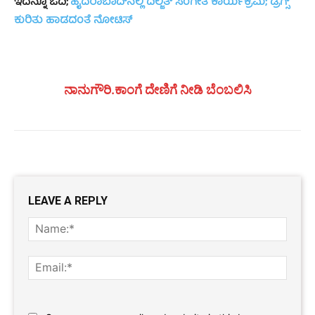
ಇದನ್ನೂ ಓದಿ;
ಹೈದರಾಬಾದ್‌ನಲ್ಲಿ ದಿಲ್ಜಿತ್ ಸಂಗೀತ ಕಾರ್ಯಕ್ರಮ; ಡ್ರಗ್ಸ್
ಕುರಿತು ಹಾಡದಂತೆ ನೋಟಿಸ್
ನಾನುಗೌರಿ.ಕಾಂಗೆ ದೇಣಿಗೆ ನೀಡಿ ಬೆಂಬಲಿಸಿ
LEAVE A REPLY
Name
Email:
Website: