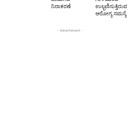
ನಿರಾಕರಣೆ
ಉಲ್ಬಣಿಸುತ್ತಿರುವ
ಆರೋಗ್ಯ ಸಮಸ್ಯೆ
- Advertisment -