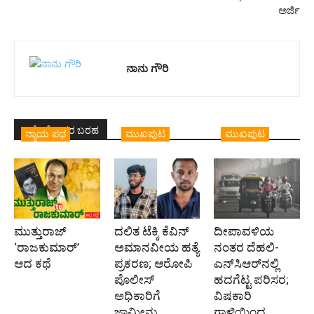
ಅರ್ಜಿ
ನಾನು ಗೌರಿ
ಇದೇ ಲೇಖಕರ ಬರಹ
ನ್ಯಾಯ ಪಥ
ಮುಖಪುಟ
ಮುಖಪುಟ
ಮುತ್ತುರಾಜ್
ದಲಿತ ಟೆಕ್ಕಿ ಕೆವಿನ್
ದೀಪಾವಳಿಯ
‘ರಾಜಕುಮಾರ್‍’
ಅಮಾನವೀಯ ಹತ್ಯೆ
ನಂತರ ದೆಹಲಿ-
ಆದ ಕಥೆ
ಪ್ರಕರಣ; ಆರೋಪಿ
ಎನ್‌ಸಿಆರ್‌ನಲ್ಲಿ
ಪೊಲೀಸ್‌
ಹದಗೆಟ್ಟ ಪರಿಸರ;
ಅಧಿಕಾರಿಗೆ
ವಿಷಕಾರಿ
ಜಾಮೀನು
ಗಾಳಿಯಿಂದ