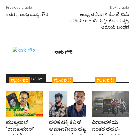
Previous article
Next article
ಕವನ ; ಗಾಂಧಿ ಮತ್ತು ಗೌರಿ
ಆಂಧ್ರ ಪ್ರದೇಶ| ₹1 ಕೋಟಿ ವಿಮೆ
ಪಡೆಯಲು ತಂಗಿಯನ್ನೇ ಕೊಂದ ವ್ಯಕ್ತಿ;
ಆರೋಪಿ ಬಂಧನ
ನಾನು ಗೌರಿ
ಇದೇ ಲೇಖಕರ ಬರಹ
ನ್ಯಾಯ ಪಥ
ಮುಖಪುಟ
ಮುಖಪುಟ
ಮುತ್ತುರಾಜ್
ದಲಿತ ಟೆಕ್ಕಿ ಕೆವಿನ್
ದೀಪಾವಳಿಯ
‘ರಾಜಕುಮಾರ್‍’
ಅಮಾನವೀಯ ಹತ್ಯೆ
ನಂತರ ದೆಹಲಿ-