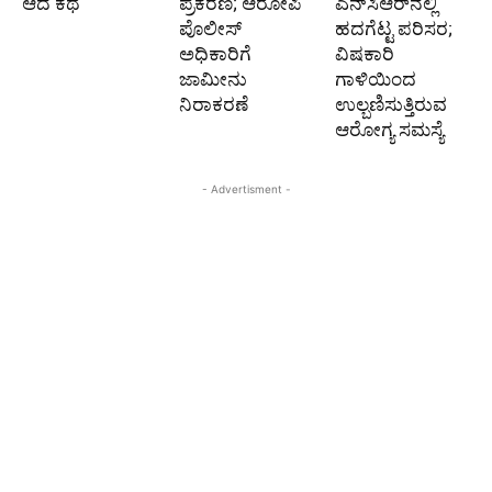
ಆದ ಕಥೆ
ಪ್ರಕರಣ; ಆರೋಪಿ
ಎನ್‌ಸಿಆರ್‌ನಲ್ಲಿ
ಪೊಲೀಸ್‌
ಹದಗೆಟ್ಟ ಪರಿಸರ;
ಅಧಿಕಾರಿಗೆ
ವಿಷಕಾರಿ
ಜಾಮೀನು
ಗಾಳಿಯಿಂದ
ನಿರಾಕರಣೆ
ಉಲ್ಬಣಿಸುತ್ತಿರುವ
ಆರೋಗ್ಯ ಸಮಸ್ಯೆ
- Advertisment -