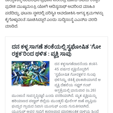
ಕಾಲ್ತುಳಿತಕ್ಕೆ ಸಂಬಂಧಿಸಿ ಪ್ರಧಾನಿ ನರೇಂದ್ರ ಮೋದಿ ಅವರು ಉತ್ತರ
ಪ್ರದೇಶ ಮುಖ್ಯಮಂತ್ರಿ ಯೋಗಿ ಆದಿತ್ಯನಾಥ್ ಅವರಿಂದ ಮಾಹಿತಿ
ಪಡೆದಿದ್ದು, ಘಟನಾ ಸ್ಥಳದಲ್ಲಿ ಪರಿಸ್ಥಿತಿ ಅವಲೋಕಿಸಿ ಅಗತ್ಯ ಕ್ರಮಗಳನ್ನು
ಕೈಗೊಳ್ಳುವಂತೆ ಸೂಚಿಸಿದ್ದಾರೆ ಎಂದು ಸುದ್ದಿಸಂಸ್ಥೆ ಎಎನ್‌ಐ ವರದಿ
ಮಾಡಿದೆ.