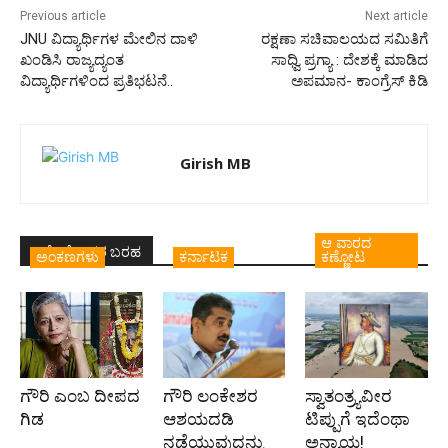
Previous article
Next article
JNU ವಿದ್ಯಾರ್ಥಿಗಳ ಮೇಲಿನ ದಾಳಿ
ರಕ್ಷಣಾ ಸಚಿವಾಲಯದ ಸಮಿತಿಗೆ
ಖಂಡಿಸಿ ರಾಜ್ಯದ್ಯಂತ
ಸಾಧ್ವಿ ಪ್ರಗ್ಯಾ : ದೇಶಕ್ಕೆ ಮಾಡಿದ
ವಿದ್ಯಾರ್ಥಿಗಳಿಂದ ಪ್ರತಿಭಟನೆ..
ಅಪಮಾನ- ಕಾಂಗ್ರೆಸ್ ಕಿಡಿ
Girish MB
ಆ ವಾರದ
ಇದೇ ಲೇಖಕರ ಬರಹ
ಅಂಕಣಗಳು
ಕರ್ನಾಟಕ
ಕಣ್ಣೋಟ
ಗೌರಿ ಎಂಬ ದೀಪದ
ಗೌರಿ ಲಂಕೇಶರ
ಸ್ವಾತಂತ್ರ್ಯವೀರ
ಗಿಡ
ಆಶಯದಡಿ
ಟಿಪ್ಪುಗೆ ಇದೆಂಥಾ
ನಡೆಯುವುದನ್ನು
ಅನ್ಯಾಯ!