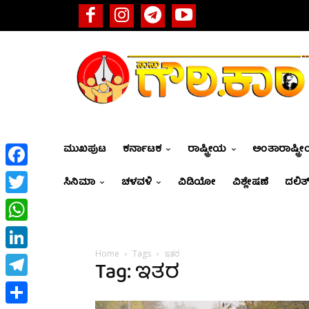
ಮುಖಪುಟ
ಕರ್ನಾಟಕ
ರಾಷ್ಟ್ರೀಯ
ಅಂತಾರಾಷ್ಟ್ರ
Facebook
ಸಿನಿಮಾ
ಚಳವಳಿ
ವಿಡಿಯೋ
ವಿಶ್ಲೇಷಣೆ
ದಲಿತ್
Twitter
WhatsApp
Home
Tags
ಇತರ
LinkedIn
Tag: ಇತರ
Telegram