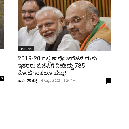
Featured
2019-20 ರಲ್ಲಿ ಕಾರ್ಪೋರೇಟ್‌ ಮತ್ತು
ಇತರರು ಬಿಜೆಪಿಗೆ ನೀಡಿದ್ದು 785
ಕೋಟಿಗಿಂತಲೂ ಹೆಚ್ಚು!
0
ನಾನು ಗೌರಿ ಡೆಸ್ಕ್
-
6 August 2021, 8:24 PM
1