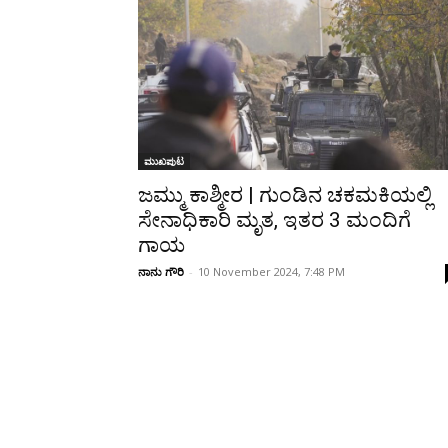
Share
ಮುಖಪುಟ
ಜಮ್ಮು ಕಾಶ್ಮೀರ | ಗುಂಡಿನ ಚಕಮಕಿಯಲ್ಲಿ
ಸೇನಾಧಿಕಾರಿ ಮೃತ, ಇತರ 3 ಮಂದಿಗೆ
ಗಾಯ
ನಾನು ಗೌರಿ
-
10 November 2024, 7:48 PM