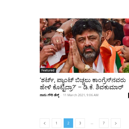
Featured
‘ಶರ್ಟ್, ಪ್ಯಾಂಟ್ ಬಿಚ್ಚಲು ಕಾಂಗ್ರೆಸ್‌ನವರು
ಹೇಳಿ ಕೊಟ್ಟಿದ್ರಾ?’ – ಡಿ.ಕೆ. ಶಿವಕುಮಾರ್‌‌
ನಾನು ಗೌರಿ ಡೆಸ್ಕ್
-
11 March 2021, 9:06 AM
...
1
2
3
7