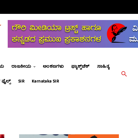
ೀಯ
ರಾಜಕೀಯ
ಅಂಕಣಗಳು
ಫ್ಯಾಕ್ಟ್‌ಚೆಕ್
ಸಾಹಿತ್ಯ
 ಫೈಲ್ಸ್
SIR
Karnataka SIR