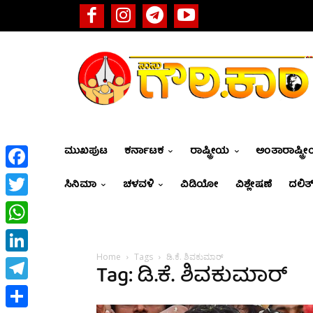
ಮುಖಪುಟ
ಕರ್ನಾಟಕ
ರಾಷ್ಟ್ರೀಯ
ಅಂತಾರಾಷ್ಟ್ರ
Facebook
ಸಿನಿಮಾ
ಚಳವಳಿ
ವಿಡಿಯೋ
ವಿಶ್ಲೇಷಣೆ
ದಲಿತ್
Twitter
WhatsApp
Home
Tags
ಡಿ.ಕೆ. ಶಿವಕುಮಾರ್
LinkedIn
Tag: ಡಿ.ಕೆ. ಶಿವಕುಮಾರ್
Telegram