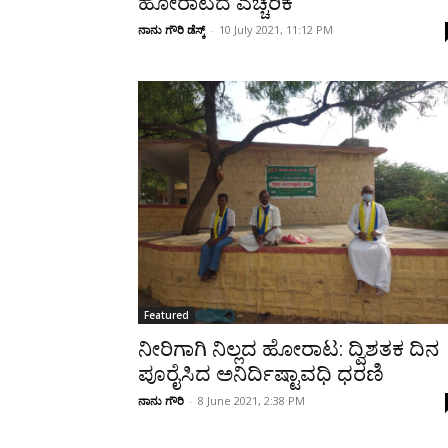
ಹೋರಾಟದ ಎಚ್ಚರಿಕೆ
ನಾನು ಗೌರಿ ಡೆಸ್ಕ್
-
10 July 2021, 11:12 PM
Featured
ನೀರಿಗಾಗಿ ನಿಲ್ಲದ ಹೋರಾಟ: ದ್ವಿಶತಕ ದಿನ
ಪೂರೈಸಿದ ಅನಿರ್ದಿಷ್ಟಾವಧಿ ಧರಣಿ
ನಾನು ಗೌರಿ
-
8 June 2021, 2:38 PM