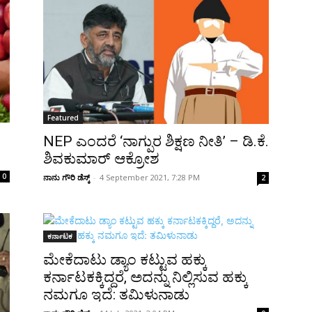
Featured
NEP ಎಂದರೆ ‘ನಾಗ್ಪುರ ಶಿಕ್ಷಣ ನೀತಿ’ – ಡಿ.ಕೆ.
ಶಿವಕುಮಾರ್ ಆಕ್ರೋಶ
0
ನಾನು ಗೌರಿ ಡೆಸ್ಕ್
-
4 September 2021, 7:28 PM
2
ಕರ್ನಾಟಕ
ಮೇಕೆದಾಟು ಡ್ಯಾಂ ಕಟ್ಟುವ ಹಕ್ಕು
ಕರ್ನಾಟಕಕ್ಕಿದ್ದರೆ, ಅದನ್ನು ನಿಲ್ಲಿಸುವ ಹಕ್ಕು
ನಮಗೂ ಇದೆ: ತಮಿಳುನಾಡು