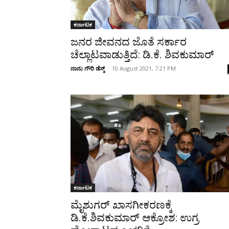
ಕರ್ನಾಟಕ
ಜನರ ಜೀವನದ ಜೊತೆ ಸರ್ಕಾರ
ಚೆಲ್ಲಾಟವಾಡುತ್ತಿದೆ: ಡಿ.ಕೆ. ಶಿವಕುಮಾರ್
ನಾನು ಗೌರಿ ಡೆಸ್ಕ್
-
10 August 2021, 7:21 PM
ಕರ್ನಾಟಕ
ಮೈಶುಗರ್ ಖಾಸಗೀಕರಣಕ್ಕೆ
ಡಿ.ಕೆ.ಶಿವಕುಮಾರ್ ಆಕ್ರೋಶ: ಉಗ್ರ