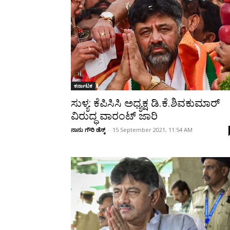
Share
ಕರ್ನಾಟಕ
ಸುಳ್ಯ: ಕೆಪಿಸಿಸಿ ಅಧ್ಯಕ್ಷ ಡಿ.ಕೆ.ಶಿವಕುಮಾರ್
ವಿರುದ್ಧ ವಾರಂಟ್ ಜಾರಿ
ನಾನು ಗೌರಿ ಡೆಸ್ಕ್
-
15 September 2021, 11:54 AM