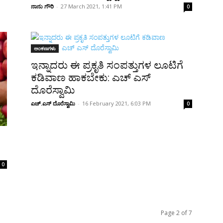
ನಾನು ಗೌರಿ
-
27 March 2021, 1:41 PM
0
ಅಂಕಣಗಳು
ಇನ್ನಾದರು ಈ ಪ್ರಕೃತಿ ಸಂಪತ್ತುಗಳ ಲೂಟಿಗೆ
ಕಡಿವಾಣ ಹಾಕಬೇಕು: ಎಚ್ ಎಸ್
ದೊರೆಸ್ವಾಮಿ
ಎಚ್.ಎಸ್ ದೊರೆಸ್ವಾಮಿ
-
16 February 2021, 6:03 PM
0
0
Page 2 of 7