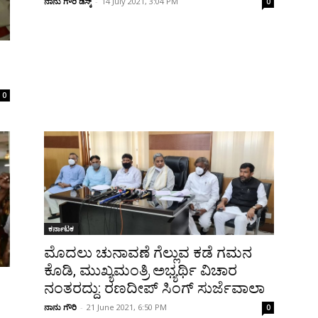
ನಾನು ಗೌರಿ ಡೆಸ್ಕ್
-
14 July 2021, 3:04 PM
0
0
ಕರ್ನಾಟಕ
ಮೊದಲು ಚುನಾವಣೆ ಗೆಲ್ಲುವ ಕಡೆ ಗಮನ
ಕೊಡಿ, ಮುಖ್ಯಮಂತ್ರಿ ಅಭ್ಯರ್ಥಿ ವಿಚಾರ
ನಂತರದ್ದು: ರಣದೀಪ್ ಸಿಂಗ್ ಸುರ್ಜೆವಾಲಾ
ನಾನು ಗೌರಿ
-
21 June 2021, 6:50 PM
0