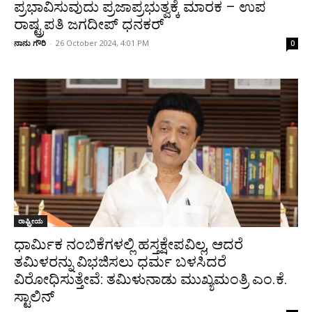
ಪ್ರಭಾವಿಸುವುದು ಪ್ರಜಾಪ್ರಭುತ್ವಕ್ಕೆ ಮಾರಕ – ಉಪ
ರಾಷ್ಟ್ರಪತಿ ಜಗದೀಪ್ ಧನಕರ್
ನಾನು ಗೌರಿ
-
26 October 2024, 4:01 PM
0
ರಾಷ್ಟ್ರೀಯ
ಧಾರ್ಮಿಕ ನಂಬಿಕೆಗಳಲ್ಲಿ ಹಸ್ತಕ್ಷೇಪವಿಲ್ಲ, ಆದರೆ
ತಮಿಳರನ್ನು ವಿಭಜಿಸಲು ಧರ್ಮ ಬಳಸಿದರೆ
ವಿರೋಧಿಸುತ್ತೇವೆ: ತಮಿಳುನಾಡು ಮುಖ್ಯಮಂತ್ರಿ ಎಂ.ಕೆ.
ಸ್ಟಾಲಿನ್