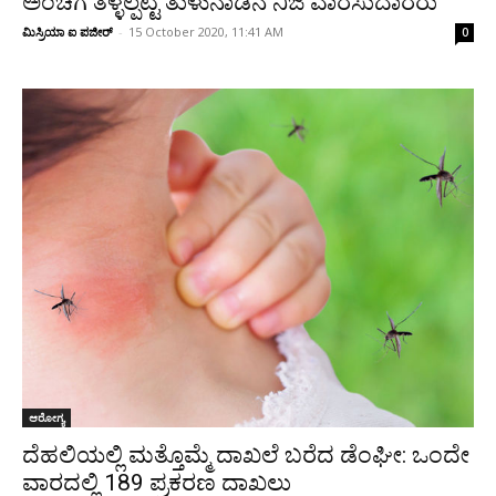
ಅಂಚಿಗೆ ತಳ್ಳಲ್ಪಟ್ಟ ತುಳುನಾಡಿನ ನಿಜ ವಾರಸುದಾರರು
ಮಿಸ್ರಿಯಾ ಐ ಪಜೀರ್
-
15 October 2020, 11:41 AM
0
ಆರೋಗ್ಯ
ದೆಹಲಿಯಲ್ಲಿ ಮತ್ತೊಮ್ಮೆ ದಾಖಲೆ ಬರೆದ ಡೆಂಘೀ: ಒಂದೇ
ವಾರದಲ್ಲಿ 189 ಪ್ರಕರಣ ದಾಖಲು