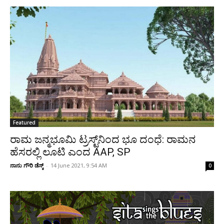
Featured
ರಾಮ ಜನ್ಮಭೂಮಿ ಟ್ರಸ್ಟ್‌‌ನಿಂದ ಭೂ ದಂಧೆ: ರಾಮನ
ಹೆಸರಲ್ಲಿ ಲೂಟಿ ಎಂದ AAP, SP
ನಾನು ಗೌರಿ ಡೆಸ್ಕ್
-
14 June 2021, 9:54 AM
0