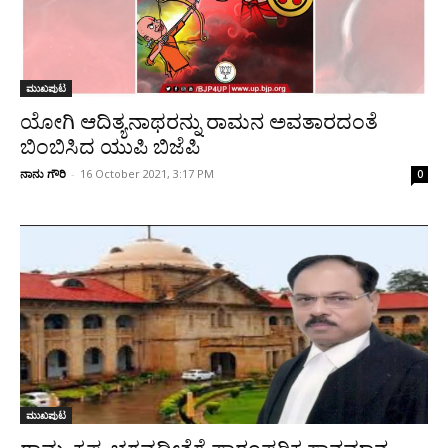
ಮುಖಪುಟ
ಯೋಗಿ ಆದಿತ್ಯನಾಥರನ್ನು ರಾಮನ ಅವತಾರದಂತೆ
ಬಿಂಬಿಸಿದ ಯುಪಿ ಬಿಜೆಪಿ
ನಾನು ಗೌರಿ
-
16 October 2021, 3:17 PM
0
ಮುಖಪುಟ