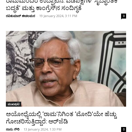
ರಾಮಮಂದಿರ ಉದ್ಘಾಟನೆ: ಎಡಪಕ್ಷಗಳ ’ಸೈದ್ಧಾಂತಿಕ
ಬದ್ಧತೆ’ ಮತ್ತು ಕಾಂಗ್ರೆಸ್‌ನ ಸಂದಿಗ್ಧತೆ
ರವಿಕುಮಾರ್ ಈಚಲಮರ
-
19 January 2024, 3:11 PM
0
ಮುಖಪುಟ
ಅಯೋಧ್ಯೆಯಲ್ಲಿ ‘ರಾಮ’ನಿಗಿಂತ ‘ಮೋದಿ’ಯೇ ಹೆಚ್ಚು
ಗೋಚರಿಸುತ್ತಿದ್ದಾರೆ: ಆರ್‌ಜೆಡಿ
ನಾನು ಗೌರಿ
-
13 January 2024, 1:33 PM
0