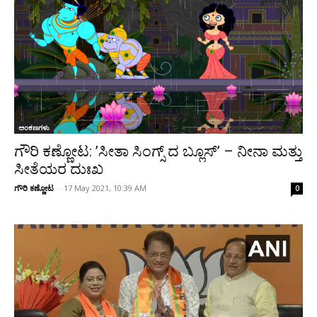
ಅಂಕಣಗಳು
ಗೌರಿ ಕಣ್ಣೋಟ: ’ಸೀತಾ ಸಿಂಗ್ಸ್ ದ ಬ್ಲೂಸ್’ – ನೀನಾ ಮತ್ತು
ಸೀತೆಯರ ದುಃಖ
ಗೌರಿ ಕಣ್ಣೋಟ
-
17 May 2021, 10:39 AM
0