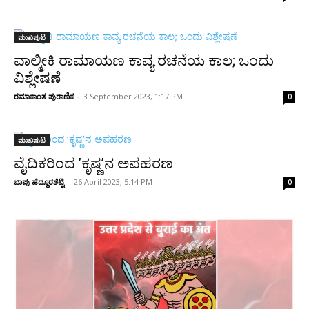
ಮುಖಪುಟ
ವಾಲ್ಮೀಕಿ ರಾಮಾಯಣ ಕಾವ್ಯ ರಚನೆಯ ಕಾಲ; ಒಂದು
ವಿಶ್ಲೇಷಣೆ
ರಮಾಕಾಂತ ಪುರಾಣಿಕ
-
3 September 2023, 1:17 PM
0
ಮುಖಪುಟ
ವೈದಿಕರಿಂದ ’ಕೃಷ್ಣ’ನ ಅಪಹರಣ
ಬಾಪು ಹೆದ್ದೂರಶೆಟ್ಟಿ
-
26 April 2023, 5:14 PM
0