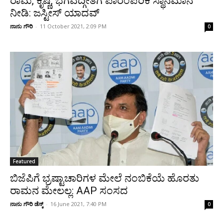
ರಾಮ, ಕೃಷ್ಣ, ಭಗವದ್ಗೀತೆಗೆ ಪಾರಂಪರಿಕ ಸ್ಥಾನಮಾನ
ನೀಡಿ: ಜಸ್ಟೀಸ್‌ ಯಾದವ್‌‌
ನಾನು ಗೌರಿ
-
11 October 2021, 2:09 PM
0
Featured
ಬಿಜೆಪಿಗೆ ಭ್ರಷ್ಟಾಚಾರಿಗಳ ಮೇಲೆ ನಂಬಿಕೆಯೆ ಹೊರತು
ರಾಮನ ಮೇಲಲ್ಲ: AAP ಸಂಸದ
ನಾನು ಗೌರಿ ಡೆಸ್ಕ್
-
16 June 2021, 7:40 PM
0