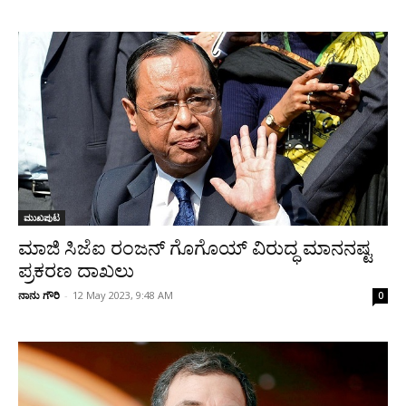
ಮುಖಪುಟ
ಮಾಜಿ ಸಿಜೆಐ ರಂಜನ್ ಗೊಗೊಯ್ ವಿರುದ್ಧ ಮಾನನಷ್ಟ
ಪ್ರಕರಣ ದಾಖಲು
ನಾನು ಗೌರಿ
-
12 May 2023, 9:48 AM
0