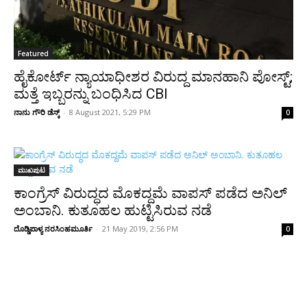
Featured
ಹೈಕೋರ್ಟ್‌ ನ್ಯಾಯಾಧೀಶರ ವಿರುದ್ದ ಮಾನಹಾನಿ ಪೋಸ್ಟ್‌‌‌;
ಮತ್ತೆ ಇಬ್ಬರನ್ನು ಬಂಧಿಸಿದ CBI
ನಾನು ಗೌರಿ ಡೆಸ್ಕ್
-
8 August 2021, 5:29 PM
0
ಮುಖಪುಟ
ಕಾಂಗ್ರೆಸ್ ವಿರುದ್ಧದ ಮೊಕದ್ದಮೆ ವಾಪಸ್ ಪಡೆದ ಅನಿಲ್
ಅಂಬಾನಿ. ಕುತೂಹಲ ಹುಟ್ಟಿಸಿರುವ ನಡೆ
ದೊಡ್ಡಿಪಾಳ್ಯ ನರಸಿಂಹಮೂರ್ತಿ
-
21 May 2019, 2:56 PM
0