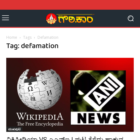
Home
Tags
Defamation
Tag: defamation
ಮುಖಪುಟ
ವಿಕಿಪೀಡಿಯಾ VS ಎಎನ್‌ಐ | ಪುಟ ತೆಗೆದು ಹಾಕುವ