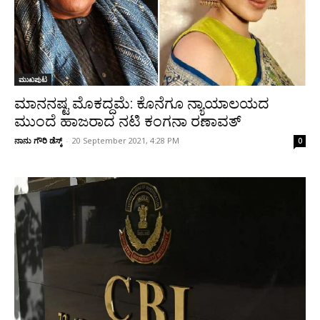
ಮುಖಪುಟ
ಮಾನನಷ್ಟ ಮೊಕದ್ದಮೆ: ಕೊನೆಗೂ ನ್ಯಾಯಾಲಯದ
ಮುಂದೆ ಹಾಜರಾದ ನಟಿ ಕಂಗನಾ ರಣಾವತ್
ನಾನು ಗೌರಿ ಡೆಸ್ಕ್
-
20 September 2021, 4:28 PM
0