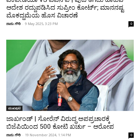
ಆದೇಶ ರದ್ದುಪಡಿಸಿದ ಸುಪ್ರೀಂ ಕೋರ್ಟ್; ಮಾನನಷ್ಟ
ಮೊಕದ್ದಮೆಯ ಹೊಸ ವಿಚಾರಣೆ
ನಾನು ಗೌರಿ
-
9 May 2025, 3:23 PM
0
ಮುಖಪುಟ
ಜಾರ್ಖಂಡ್ | ಸೋರೆನ್ ವಿರುದ್ಧ ಅಪಪ್ರಚಾರಕ್ಕೆ
ಬಿಜೆಪಿಯಿಂದ ₹500 ಕೋಟಿ ಖರ್ಚು – ಆರೋಪ
ನಾನು ಗೌರಿ
-
19 November 2024, 1:14 PM
0