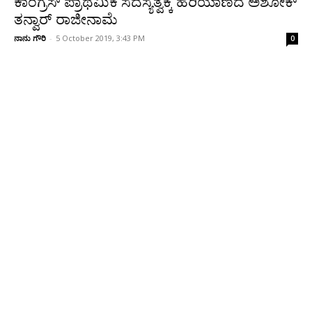
ಕಾಂಗ್ರೆಸ್ ಪ್ರಾಥಮಿಕ ಸದಸ್ಯತ್ವಕ್ಕೆ ಹರಿಯಾಣದ ಅಶೋಕ್
ತನ್ವಾರ್ ರಾಜೀನಾಮೆ
ನಾನು ಗೌರಿ
-
5 October 2019, 3:43 PM
0