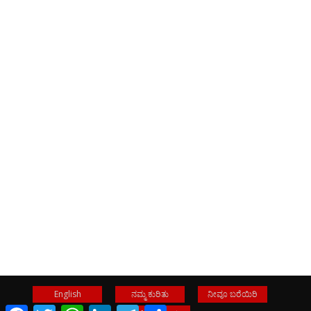
English
ನಮ್ಮ ಕುರಿತು
ನೀವೂ ಬರೆಯಿರಿ
Facebook
Twitter
WhatsApp
LinkedIn
Telegram
Share