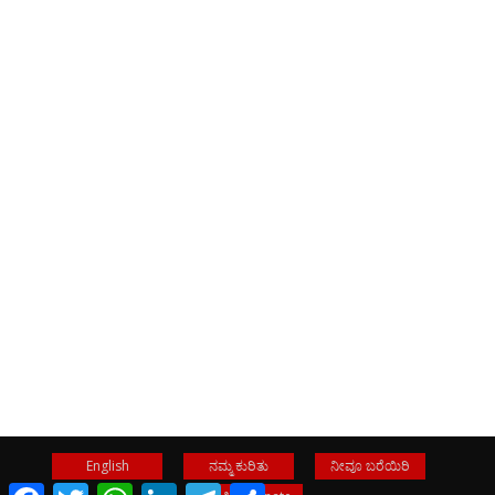
English
ನಮ್ಮ ಕುರಿತು
ನೀವೂ ಬರೆಯಿರಿ
Facebook
Twitter
WhatsApp
LinkedIn
Telegram
Share