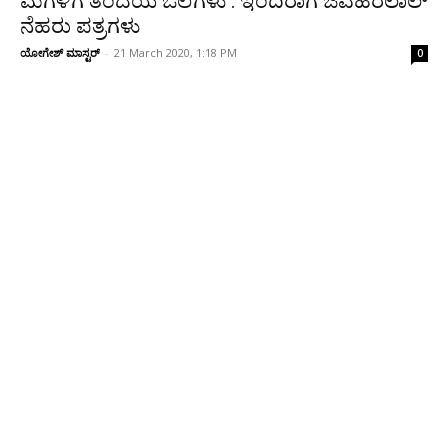
ಮಗಳಿಗೆ ತಂದೆಯ ಓಲೆಗಳು : ಇಂದಿರಾಗೆ ಜವಹರಲಾಲ್
ನೆಹರು ಪತ್ರಗಳು
ಯೋಗೇಶ್ ಮಾಸ್ಟರ್
-
21 March 2020, 1:18 PM
0