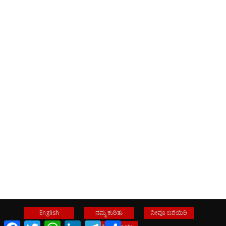
English
ನಮ್ಮ ಕುರಿತು
ನೀವೂ ಬರೆಯಿರಿ
Facebook
Twitter
WhatsApp
LinkedIn
Telegram
Share