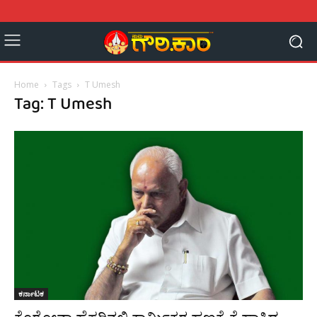
Home
Tags
T Umesh
Tag: T Umesh
ಕರ್ನಾಟಕ