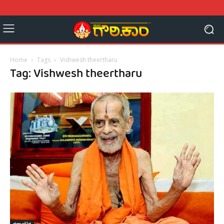
Home
Tags
Vishwesh theertharu
Tag: Vishwesh theertharu
ಕರ್ನಾಟಕ