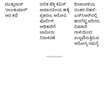
ಮುತ್ತುರಾಜ್
ದಲಿತ ಟೆಕ್ಕಿ ಕೆವಿನ್
ದೀಪಾವಳಿಯ
‘ರಾಜಕುಮಾರ್‍’
ಅಮಾನವೀಯ ಹತ್ಯೆ
ನಂತರ ದೆಹಲಿ-
ಆದ ಕಥೆ
ಪ್ರಕರಣ; ಆರೋಪಿ
ಎನ್‌ಸಿಆರ್‌ನಲ್ಲಿ
ಪೊಲೀಸ್‌
ಹದಗೆಟ್ಟ ಪರಿಸರ;
ಅಧಿಕಾರಿಗೆ
ವಿಷಕಾರಿ
ಜಾಮೀನು
ಗಾಳಿಯಿಂದ
ನಿರಾಕರಣೆ
ಉಲ್ಬಣಿಸುತ್ತಿರುವ
ಆರೋಗ್ಯ ಸಮಸ್ಯೆ
- Advertisment -