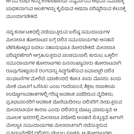
ಆಗುವ ಲಾಭಗಳನ್ನು ಉಳಿಸಿಕೊಂಡು ನಷ್ಟವಾಗುವ ಅಥವಾ ಸಮಾಜಕ್ಕೆ
ಬಾಧಕವಾಗುವ ಅಂಶಗಳನ್ನು ಕೈಬಿಡುವ ಅಥವಾ ಪರಿಷ್ಕರಿಸುವ ಕೆಲಸಕ್ಕೆ
ಮುಂದಾಗಬೇಕಿದೆ.
ಸದ್ಯ ಕರ್ನಾಟಕದಲ್ಲಿ ನಡೆಯುತ್ತಿರುವ ಬಲಿಷ್ಠ ಸಮುದಾಯಗಳ
ಮೀಸಲಾತಿ ಹೋರಾಟದ ಬಗ್ಗೆ ದಲಿತ ಸಮುದಾಯಗಳು ಅಸಹನೆ
ಬೆಳೆಸಿಕೊಳ್ಳುವ ಬದಲು ಸಹಾನುಭೂತಿ ತೋರಬೇಕಿದೆ. ಮೀಸಲಾತಿ
ಪರಿಷ್ಕರಣೆಗಾಗಿ ಆಗ್ರಹಿಸುತ್ತಿರುವ ಪಂಚಮಸಾಲಿ, ಕುರುಬ, ಒಕ್ಕಲಿಗ
ಸಮುದಾಯಗಳ ಹೋರಾಟಗಳು ಜನಸಂಖ್ಯಾವಾರು ಹೋರಾಟವಾಗಿ
ರೂಪುಗೊಳ್ಳುವಂತೆ ರಂಗವನ್ನು ಸಿದ್ಧಗೊಳಿಸುವ ಜವಾಬ್ದಾರಿ ದಲಿತ
ಸಂಘಟನೆಗಳ ಮೇಲಿದೆ. ಯಾಕೆಂದರೆ, ’ಕೋತಿ ತಾನು ಮೊಸರು ತಿಂದು
ಮೇಕೆ ಮೂತಿಗೆ ಒರೆಸಿತು’ ಎಂಬ ಗಾದೆಯಂತೆ, ಶಿಕ್ಷಣ, ರಾಜಕೀಯ
ಉದ್ಯೋಗಾವಕಾಶಗಳಲ್ಲಿ ಗರಿಷ್ಠ ಅವಕಾಶ ಪಡೆದಿರುವ ವೈದಿಕರು,
ಪ್ರತಿಭಾವಂತರಿಗೆ ಅವಕಾಶ ದೊರೆಯದಿರಲು ದಲಿತರಿಗೆ ನೀಡುತ್ತಿರುವ
ಮೀಸಲಾತಿಯೇ ಕಾರಣ ಎಂದು ದಲಿತರತ್ತ ಬೊಟ್ಟು ಮಾಡುತ್ತಿವೆ. ಆ
ಮೂಲಕ ಇತರರಲ್ಲಿ ಮೀಸಲಾತಿ ವಿರೋಧಿ ಅಸಹನೆ ಬಿತ್ತುತ್ತಿವೆ. ಹೀಗಾಗಿ
ಮೇಲ್ಜಾತಿ ಸಮುದಾಯಗಳು ಮೀಸಲಾತಿಗಾಗಿ ನಡೆಸುತ್ತಿರುವ
ಪ್ರತಿಭಟನೆಗಳಿಗೆ ದಲಿತರು ಬೆಂಬಲ ಸೂಚಿಸಿ, ಆ ಹೋರಾಟಗಳು