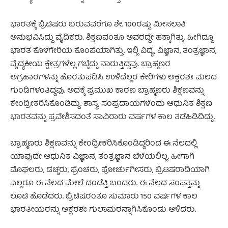
ಭಾರತಕ್ಕೆ ಬ್ರಿಟಿಷರು ಬರುವವರೆಗೂ ಶೇ. 100ರಷ್ಟು ಮೀಸಲಾತಿ
ಅನುಭವಿಸಿದ್ದು ವೈದಿಕರು. ಶಿಕ್ಷಣವಂತೂ ಅವರದ್ದೇ ಹಕ್ಕಾಗಿತ್ತು. ಹೀಗಿದ್ದೂ
ಭಾರತ ಕೊಳಗೇರಿಯ ಕೊಂಪೆಯಾಗಿತ್ತು. ಇಲ್ಲಿ ವಿದ್ಯೆ, ವಿಜ್ಞಾನ, ತಂತ್ರಜ್ಞಾನ,
ವೈದ್ಯಕೀಯ ಕ್ಷೇತ್ರಗಳೆಲ್ಲ ಗಬ್ಬೆದ್ದು ನಾರುತ್ತಿದ್ದವು. ಬ್ರಾಹ್ಮಣರ
ಅಗ್ರಹಾರಗಳನ್ನು ಹೊರತುಪಡಿಸಿ ಉಳಿದೆಲ್ಲರ ಕೇರಿಗಳು ಅಕ್ಷರಶಃ ಮಲದ
ಗುಂಡಿಗಳಂತಿದ್ದವು. ಅದಕ್ಕೆ ಪ್ರಮುಖ ಕಾರಣ ಬ್ರಾಹ್ಮಣರು ಶಿಕ್ಷಣವನ್ನು
ಕೇಂದ್ರೀಕರಿಸಿಕೊಂಡಿದ್ದು. ಶಾಸ್ತ್ರ, ಸಂಪ್ರದಾಯಗಳೆಂದು ಆಧುನಿಕ ಶಿಕ್ಷಣ
ಭಾರತವನ್ನು ಪ್ರವೇಶಿಸದಂತೆ ಸಾವಿರಾರು ವರ್ಷಗಳ ಕಾಲ ತಡೆಹಿಡಿದಿದ್ದು.
ಬ್ರಾಹ್ಮಣರು ಶಿಕ್ಷಣವನ್ನು ಕೇಂದ್ರೀಕರಿಸಿಕೊಂಡಿದ್ದರಿಂದ ಈ ನೆಲದಲ್ಲಿ
ಯಾವುದೇ ಆಧುನಿಕ ವಿಜ್ಞಾನ, ತಂತ್ರಜ್ಞಾನ ಬೆಳೆಯಲಿಲ್ಲ. ಹೀಗಾಗಿ
ಮೊಘಲರು, ಡಚ್ಚರು, ಫ್ರೆಂಚರು, ಪೋರ್ಚುಗೀಸರು, ಬ್ರಿಟಷರಾದಿಯಾಗಿ
ಎಲ್ಲರೂ ಈ ನೆಲದ ಮೇಲೆ ದಂಡೆತ್ತಿ ಬಂದರು. ಈ ನೆಲದ ಸಂಪತ್ತನ್ನು
ಲೂಟಿ ಹೊಡೆದರು. ಬ್ರಿಟಿಷರಂತೂ ಸುಮಾರು 150 ವರ್ಷಗಳ ಕಾಲ
ಭಾರತೀಯರನ್ನು ಅಕ್ಷರಶಃ ಗುಲಾಮರನ್ನಾಗಿಸಿಕೊಂಡು ಆಳಿದರು.