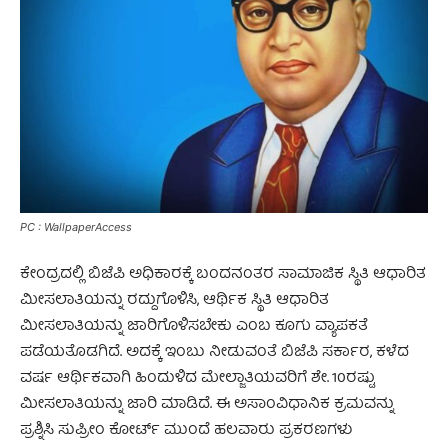
PC : WallpaperAccess
ಕೇಂದ್ರದಲ್ಲಿ ಬಿಜೆಪಿ ಅಧಿಕಾರಕ್ಕೆ ಬಂದನಂತರ ಸಾಮಾಜಿಕ ಸ್ಥಿತಿ ಆಧಾರಿತ
ಮೀಸಲಾತಿಯನ್ನು ರದ್ದುಗೊಳಿಸಿ, ಆರ್ಥಿಕ ಸ್ಥಿತಿ ಆಧಾರಿತ
ಮೀಸಲಾತಿಯನ್ನು ಜಾರಿಗೊಳಿಸಬೇಕು ಎಂಬ ಕೂಗು ವ್ಯಾಪಕತೆ
ಪಡೆಯತೊಡಗಿದೆ. ಅದಕ್ಕೆ ಇಂಬು ನೀಡುವಂತೆ ಬಿಜೆಪಿ ಸರ್ಕಾರ, ಕಳೆದ
ವರ್ಷ ಆರ್ಥಿಕವಾಗಿ ಹಿಂದುಳಿದ ಮೇಲ್ಜಾತಿಯವರಿಗೆ ಶೇ. 10ರಷ್ಟು
ಮೀಸಲಾತಿಯನ್ನು ಜಾರಿ ಮಾಡಿದೆ. ಈ ಅಸಾಂವಿಧಾನಿಕ ಕ್ರಮವನ್ನು
ಪ್ರಶ್ನಿಸಿ ಸುಪ್ರೀಂ ಕೋರ್ಟ್ ಮುಂದೆ ಹಲವಾರು ಪ್ರಕರಣಗಳು