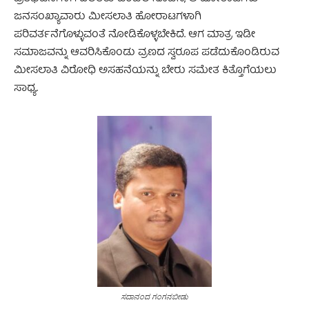
ಜನಸಂಖ್ಯಾವಾರು ಮೀಸಲಾತಿ ಹೋರಾಟಗಳಾಗಿ
ಪರಿವರ್ತನೆಗೊಳ್ಳುವಂತೆ ನೋಡಿಕೊಳ್ಳಬೇಕಿದೆ. ಆಗ ಮಾತ್ರ ಇಡೀ
ಸಮಾಜವನ್ನು ಆವರಿಸಿಕೊಂಡು ವ್ರಣದ ಸ್ವರೂಪ ಪಡೆದುಕೊಂಡಿರುವ
ಮೀಸಲಾತಿ ವಿರೋಧಿ ಅಸಹನೆಯನ್ನು ಬೇರು ಸಮೇತ ಕಿತ್ತೊಗೆಯಲು
ಸಾಧ್ಯ.
ಸದಾನಂದ ಗಂಗನಬೀಡು