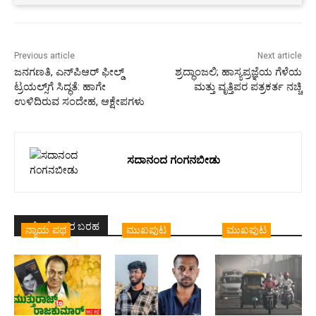
Previous article
Next article
ಜನಗಣತಿ, ಎನ್‌ಪಿಆರ್ ಫೀಲ್ಡ್
ಶ್ರದ್ಧಾಂಜಲಿ; ಹಾಸ್ಯಪ್ರಜ್ಞೆಯ ಗೆಳೆಯ
ಟ್ರಯಲ್ಸ್‌ಗೆ ಸಿದ್ಧತೆ: ಹಾಗೇ
ಮತ್ತು ವೃತ್ತಿಪರ ಪತ್ರಕರ್ತ ನಚ್ಚಿ
ಉಳಿದಿರುವ ಸಂದೇಹ, ಆಕ್ಷೇಪಗಳು
ಸದಾನಂದ ಗಂಗನಬೀಡು
ಇದೇ ಲೇಖಕರ ಬರಹ
ನ್ಯಾಯ ಪಥ
ಮುಖಪುಟ
ಮುಖಪುಟ