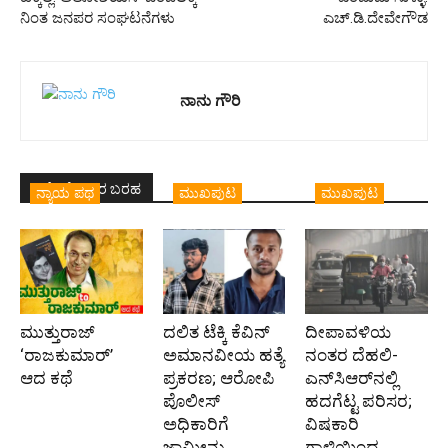
ನಿಂತ ಜನಪರ ಸಂಘಟನೆಗಳು
ಎಚ್.ಡಿ.ದೇವೇಗೌಡ
ನಾನು ಗೌರಿ
ಇದೇ ಲೇಖಕರ ಬರಹ
ನ್ಯಾಯ ಪಥ
ಮುಖಪುಟ
ಮುಖಪುಟ
ಮುತ್ತುರಾಜ್
ದಲಿತ ಟೆಕ್ಕಿ ಕೆವಿನ್
ದೀಪಾವಳಿಯ
‘ರಾಜಕುಮಾರ್‍’
ಅಮಾನವೀಯ ಹತ್ಯೆ
ನಂತರ ದೆಹಲಿ-
ಆದ ಕಥೆ
ಪ್ರಕರಣ; ಆರೋಪಿ
ಎನ್‌ಸಿಆರ್‌ನಲ್ಲಿ
ಪೊಲೀಸ್‌
ಹದಗೆಟ್ಟ ಪರಿಸರ;
ಅಧಿಕಾರಿಗೆ
ವಿಷಕಾರಿ
ಜಾಮೀನು
ಗಾಳಿಯಿಂದ