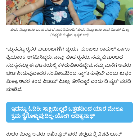
ಶುಭಂ ಮಿಶ್ರಾ ಅವರ ಒಂದು ವರ್ಷದ ಮಗುವಿನೊಂದಿಗೆ ಶುಭಂ ಮಿಶ್ರಾ ಅವರ ತಂದೆ ವಿಜಯ್‌ ಮಿಶ್ರಾ
(ಚಿತ್ರಕೃಪೆ: ದಿ ವೈರ್‌, ಇಸ್ಮತ್‌ ಅರ)
“ಮೃತಪಟ್ಟ ರೈತರ ಕುಟುಂಬಗಳಿಗೆ ಧೈರ್ಯ ತುಂಬಲು ರಾಹುಲ್‌ ಹಾಗೂ
ಪ್ರಿಯಾಂಕ ಆಗಮಿಸಿದ್ದರು. ನಾವು ಕೂಡ ರೈತರು. ನಮ್ಮ ಕುಟುಂಬದ
ಸದಸ್ಯನನ್ನೂ ಈ ಘಟನೆಯಲ್ಲಿ ಕಳೆದುಕೊಂಡಿದ್ದೇವೆ. ನಮ್ಮ ಮನೆಗೆ ಅವರು
ಭೇಟಿ ನೀಡುವುದಾದರೆ ಸಂತೋಷದಿಂದ ಸ್ವಾಗತಿಸುತ್ತೇವೆ” ಎಂದು ಶುಭಂ
ಮಿಶ್ರಾ ಅವರ ತಂದೆ ವಿಜಯ್‌ ಮಿಶ್ರಾ ಹೇಳಿದ್ದಾರೆ ಎಂದು ‘ದಿ ವೈರ್‌’ ವರದಿ
ಮಾಡಿದೆ.
ಇದನ್ನೂ ಓದಿರಿ: ಸಾಕ್ಷಿಯಿಲ್ಲದೆ ಒತ್ತಡದಿಂದ ಯಾರ ಮೇಲೂ
ಕ್ರಮ ಕೈಗೊಳ್ಳುವುದಿಲ್ಲ-ಯೋಗಿ ಆದಿತ್ಯನಾಥ್
ಶುಭಂ ಮಿಶ್ರಾ ಅವರು ಲಖಿಂಪುರ್‌ ಖೇರಿ ಜಿಲ್ಲೆಯಲ್ಲಿ ಬಿಜೆಪಿ ಬೂತ್‌