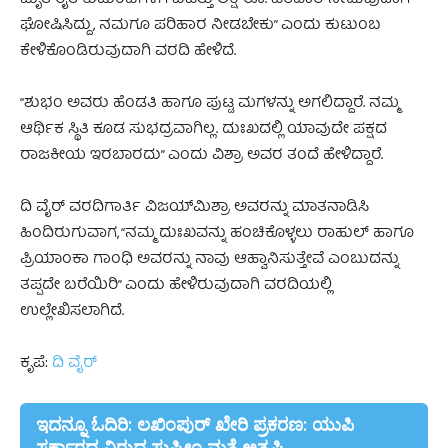
ಮೃತ ರೈತ ಕುಟುಂಬಗಳಿಗೆ ಐವತ್ತು ಲಕ್ಷ ರೂ. ಪರಿಹಾರ ನೀಡುವುದಾಗಿ
ಘೋಷಿಸಿದ್ದು, ನಮಗೂ ಪರಿಹಾರ ನೀಡಬೇಕು” ಎಂದು ಕುಟುಂಬ
ಕೇಳಿಕೊಂಡಿರುವುದಾಗಿ ವರದಿ ಹೇಳಿದೆ.
“ಶುಭಂ ಅವರು ಹೆಂಡತಿ ಹಾಗೂ ಪುಟ್ಟ ಮಗಳನ್ನು ಅಗಲಿದ್ದಾರೆ. ನಮ್ಮ
ಆರ್ಥಿಕ ಸ್ಥಿತಿ ಕೂಡ ಸುಭದ್ರವಾಗಿಲ್ಲ. ದುಃಖದಲ್ಲಿ ಯಾವುದೇ ಪಕ್ಷದ
ರಾಜಕೀಯ ಇರಬಾರದು” ಎಂದು ವಿಶ್ರಾ ಅವರ ತಂದೆ ಹೇಳಿದ್ದಾರೆ.
ದಿ ವೈರ್‌ ವರದಿಗಾರ್ತಿ ವಿಜಯ್‌ಮಿಶ್ರಾ ಅವರನ್ನು ಮಾತನಾಡಿಸಿ
ಹಿಂದಿರುಗುವಾಗ, “ನಮ್ಮ ದುಃಖವನ್ನು ಹಂಚಿಕೊಳ್ಳಲು ರಾಹುಲ್‌ ಹಾಗೂ
ಪ್ರಿಯಾಂಕಾ ಗಾಂಧಿ ಅವರನ್ನು ನಾವು ಆಹ್ವಾನಿಸುತ್ತೇವೆ ಎಂಬುದನ್ನು
ತಪ್ಪದೇ ಬರೆಯಿರಿ” ಎಂದು ಹೇಳಿರುವುದಾಗಿ ವರದಿಯಲ್ಲಿ
ಉಲ್ಲೇಖಿಸಲಾಗಿದೆ.
ಕೃಪೆ:
ದಿ ವೈರ್‌
ಇದನ್ನೂ ಓದಿರಿ: ಲಖಿಂಪುರ್‌ ಖೇರಿ ಪ್ರಕರಣ: ಯುಪಿ
ಸರ್ಕಾರದ ವಿರುದ್ಧ ಸುಪ್ರೀಂ ಮತ್ತೆ ಅತೃಪ್ತಿ