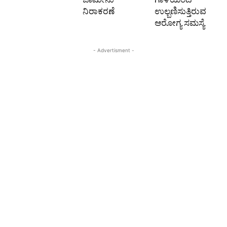
ನಿರಾಕರಣೆ
ಉಲ್ಬಣಿಸುತ್ತಿರುವ
ಆರೋಗ್ಯ ಸಮಸ್ಯೆ
- Advertisment -