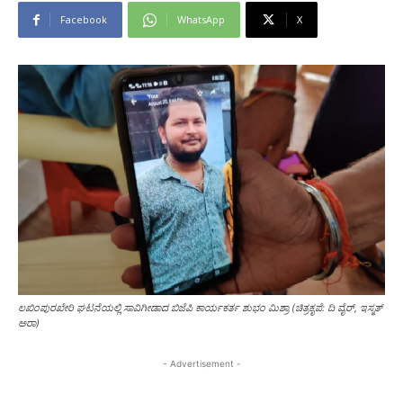
Facebook
WhatsApp
X
ಲಖಿಂಪುರಖೇರಿ ಘಟನೆಯಲ್ಲಿ ಸಾವಿಗೀಡಾದ ಬಿಜೆಪಿ ಕಾರ್ಯಕರ್ತ ಶುಭಂ ಮಿಶ್ರಾ (ಚಿತ್ರಕೃಪೆ: ದಿ ವೈರ್‌, ಇಸ್ಮತ್‌
ಅರಾ)
- Advertisement -