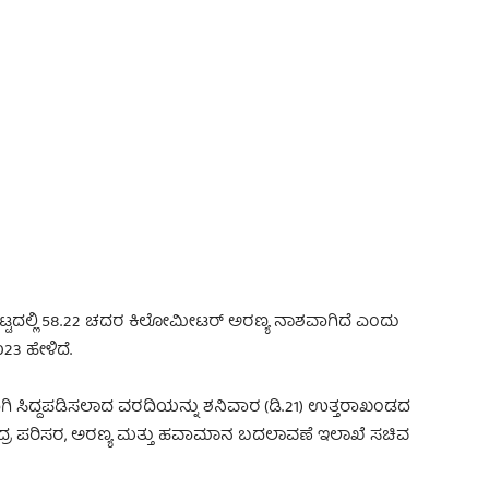
 Advertisement -
ಿಮ ಘಟ್ಟದಲ್ಲಿ 58.22 ಚದರ ಕಿಲೋಮೀಟರ್ ಅರಣ್ಯ ನಾಶವಾಗಿದೆ ಎಂದು
23 ಹೇಳಿದೆ.
ಿ ಸಿದ್ದಪಡಿಸಲಾದ ವರದಿಯನ್ನು ಶನಿವಾರ (ಡಿ.21) ಉತ್ತರಾಖಂಡದ
ೇಂದ್ರ ಪರಿಸರ, ಅರಣ್ಯ ಮತ್ತು ಹವಾಮಾನ ಬದಲಾವಣೆ ಇಲಾಖೆ ಸಚಿವ