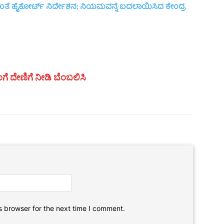
ತೆ ಹೈಕೋರ್ಟ್ ನಿರ್ದೇಶನ; ನಿಯಮವನ್ನೆ ಬದಲಾಯಿಸಿದ ಕೇಂದ್ರ
ಗೆ ದೇಣಿಗೆ ನೀಡಿ ಬೆಂಬಲಿಸಿ
Email:*
Website:
s browser for the next time I comment.