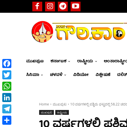
ಮುಖಪುಟ
ಕರ್ನಾಟಕ
ರಾಷ್ಟ್ರೀಯ
ಅಂತಾರಾಷ್ಟ್ರ
Facebook
ಸಿನಿಮಾ
ಚಳವಳಿ
ವಿಡಿಯೋ
ವಿಶ್ಲೇಷಣೆ
ದಲಿತ್
Twitter
WhatsApp
Home
ಮುಖಪುಟ
10 ವರ್ಷಗಳಲ್ಲಿ ಪಶ್ಚಿಮ ಘಟ್ಟದಲ್ಲಿ 58.22 ಚ
LinkedIn
ಮುಖಪುಟ
ರಾಷ್ಟ್ರೀಯ
Telegram
10 ವರ್ಷಗಳಲ್ಲಿ ಪಶ್ಚ