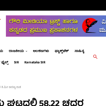
ೀಯ
ರಾಜಕೀಯ
ಅಂಕಣಗಳು
ಫ್ಯಾಕ್ಟ್‌ಚೆಕ್
ಸಾಹಿತ್ಯ
 ಫೈಲ್ಸ್
SIR
Karnataka SIR
ದರ ಕಿ.ಮೀ ಅರಣ್ಯ ನಾಶ
ಿಮ ಘಟ್ಟದಲ್ಲಿ 58.22 ಚದರ